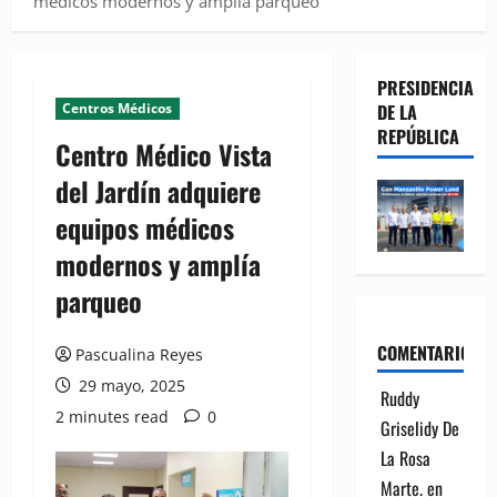
médicos modernos y amplía parqueo
PRESIDENCIA
Centros Médicos
DE LA
REPÚBLICA
Centro Médico Vista
del Jardín adquiere
equipos médicos
modernos y amplía
parqueo
COMENTARIOS
Pascualina Reyes
29 mayo, 2025
Ruddy
2 minutes read
0
Griselidy De
La Rosa
Marte.
en