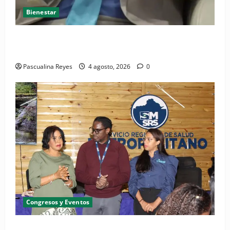
Bienestar
Cardiólogo pediatra incentiva a la evaluación
cardíaca desde el nacimiento
Pascualina Reyes
4 agosto, 2026
0
Congresos y Eventos
SNS y el SRSO actualizan Manual de Comunicación