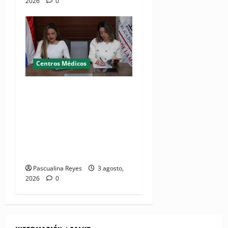
2026
0
Centros Médicos
MMujer y Hospital
Pediátrico Dr. Hugo
Mendoza acuerdan apoyo a
madres y familias
cuidadoras de niños
hospitalizados
Pascualina Reyes
3 agosto,
2026
0