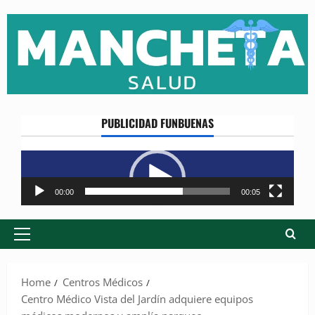
Skip
to
content
PUBLICIDAD FUNBUENAS
Reproductor
de
vídeo
00:00
00:05
Primary
Menu
Home
Centros Médicos
Centro Médico Vista del Jardín adquiere equipos