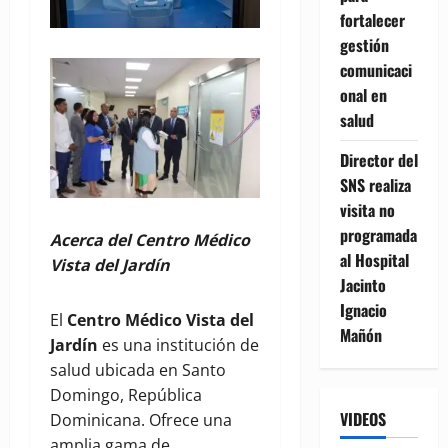
fortalecer
gestión
comunicaci
onal en
salud
Director del
SNS realiza
visita no
programada
Acerca del
Centro Médico
al Hospital
Vista del Jardín
Jacinto
Ignacio
El
Centro Médico Vista del
Mañón
Jardín
es una institución de
salud ubicada en Santo
Domingo, República
VIDEOS
Dominicana. Ofrece una
amplia gama de