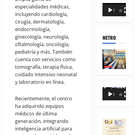
Reproductor
especialidades médicas,
00:00
02:18
de
incluyendo cardiología,
vídeo
cirugía, dermatología,
endocrinología,
ginecología, neurología,
METRO
oftalmología, oncología,
pediatría y más. También
cuenta con servicios como
tomografía, terapia física,
cuidado intensivo neonatal
y laboratorio en línea.
Reproductor
00:00
00:35
de
Recientemente, el centro
vídeo
ha adquirido equipos
médicos de última
generación, integrando
inteligencia artificial para