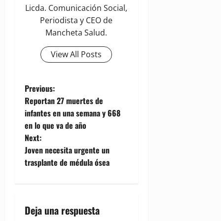
Licda. Comunicación Social,
Periodista y CEO de
Mancheta Salud.
View All Posts
P
Previous:
Reportan 27 muertes de
o
infantes en una semana y 668
en lo que va de año
s
Next:
t
Joven necesita urgente un
trasplante de médula ósea
n
a
Deja una respuesta
v