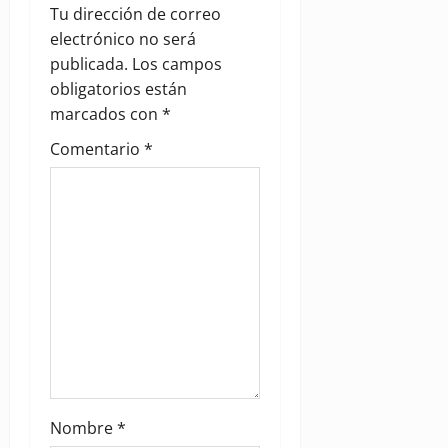
Tu dirección de correo
i
electrónico no será
g
publicada.
Los campos
obligatorios están
a
marcados con
*
t
Comentario
*
i
o
n
Nombre
*