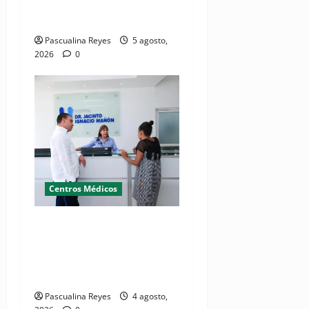
mental materna para el
bienestar de las familias
Pascualina Reyes
5 agosto,
2026
0
Centros Médicos
Director del SNS realiza
visita no programada al
Hospital Jacinto Ignacio
Mañón
Pascualina Reyes
4 agosto,