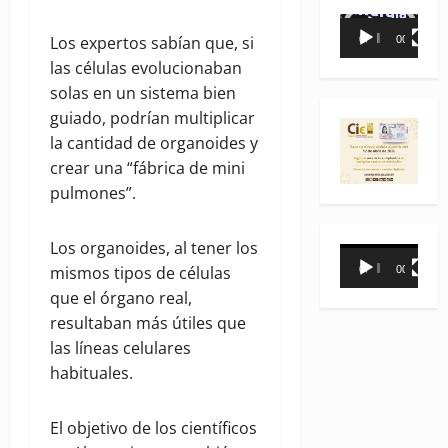
Reproductor
Los expertos sabían que, si
00:00
00:35
de
las células evolucionaban
vídeo
solas en un sistema bien
guiado, podrían multiplicar
la cantidad de organoides y
crear una “fábrica de mini
pulmones”.
Los organoides, al tener los
Reproductor
mismos tipos de células
00:00
00:31
de
que el órgano real,
vídeo
resultaban más útiles que
las líneas celulares
habituales.
El objetivo de los científicos