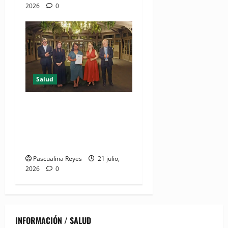
2026
0
Salud
DIDA recibe reconocimiento
internacional de la OISS por
buenas prácticas en
digitalización
Pascualina Reyes
21 julio,
2026
0
INFORMACIÓN / SALUD