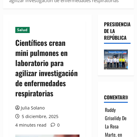
agilizar investigación de enfermedades respiratorias
PRESIDENCIA
Salud
DE LA
REPÚBLICA
Científicos crean
mini pulmones en
laboratorio para
agilizar investigación
de enfermedades
respiratorias
COMENTARIOS
Julia Solano
Ruddy
5 diciembre, 2025
Griselidy De
4 minutes read
0
La Rosa
Marte.
en