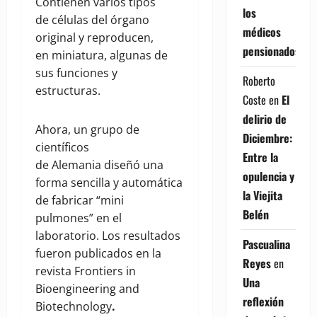
Contienen varios tipos
los
de células del órgano
médicos
original y reproducen,
pensionados
en miniatura, algunas de
sus funciones y
Roberto
estructuras.
Coste
en
El
delirio de
Ahora, un grupo de
Diciembre:
científicos
Entre la
de Alemania diseñó una
opulencia y
forma sencilla y automática
la Viejita
de fabricar “mini
Belén
pulmones” en el
laboratorio. Los resultados
Pascualina
fueron publicados en la
Reyes
en
revista Frontiers in
Una
Bioengineering and
reflexión
Biotechnology
.