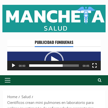
Skip
to
content
PUBLICIDAD FUNBUENAS
Reproductor
de
vídeo
00:00
00:05
Primary
Menu
Home
Salud
Científicos crean mini pulmones en laboratorio para