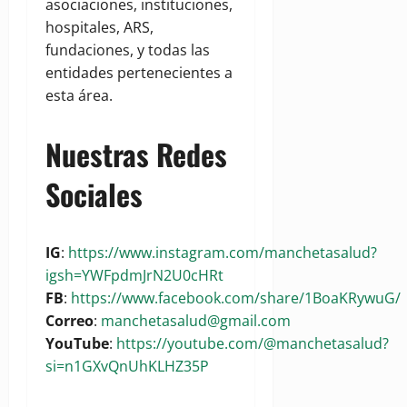
asociaciones, instituciones,
hospitales, ARS,
fundaciones, y todas las
entidades pertenecientes a
esta área.
Nuestras Redes
Sociales
IG
:
https://www.instagram.com/manchetasalud?
igsh=YWFpdmJrN2U0cHRt
FB
:
https://www.facebook.com/share/1BoaKRywuG/
Correo
:
manchetasalud@gmail.com
YouTube
:
https://youtube.com/@manchetasalud?
si=n1GXvQnUhKLHZ35P