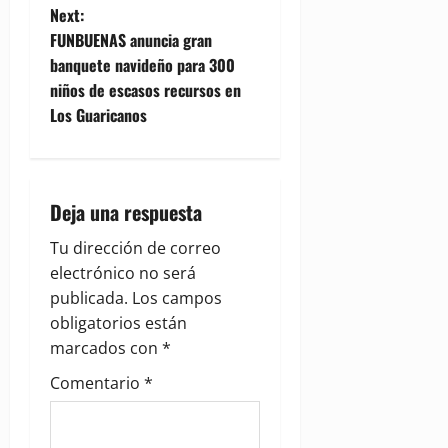
s
Next:
t
FUNBUENAS anuncia gran
banquete navideño para 300
n
niños de escasos recursos en
Los Guaricanos
a
v
i
Deja una respuesta
g
Tu dirección de correo
electrónico no será
a
publicada.
Los campos
obligatorios están
t
marcados con
*
i
Comentario
*
o