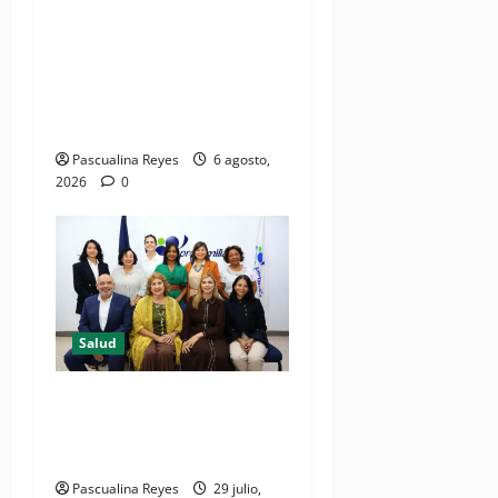
(VIDEO) CIPESA e INFOILES
impulsan la primera
iniciativa nacional de
comunicación accesible en
salud y periodismo
Pascualina Reyes
6 agosto,
2026
0
Salud
Consultas ginecológicas: las
de mayor demanda durante
2025 en Profamilia
Pascualina Reyes
29 julio,