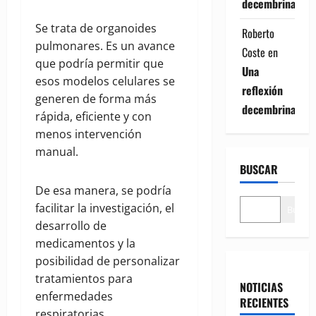
decembrina
Se trata de organoides
Roberto
pulmonares. Es un avance
Coste
en
que podría permitir que
Una
esos modelos celulares se
reflexión
generen de forma más
decembrina
rápida, eficiente y con
menos intervención
manual.
BUSCAR
De esa manera, se podría
facilitar la investigación, el
Buscar
desarrollo de
medicamentos y la
posibilidad de personalizar
tratamientos para
NOTICIAS
enfermedades
RECIENTES
respiratorias.