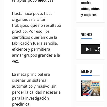
terapias poco efectivas.
contra
niñas, niños
Hasta hace poco, hacer
y mujeres
organoides era tan
trabajoso que no resultaba
práctico. Por eso, los
VIDEOS
científicos querían que la
fabricación fuera sencilla,
Reproductor
eficiente y permitiera
00:00
02:18
de
armar grupos grandes a la
vídeo
vez.
METRO
La meta principal era
diseñar un sistema
automático y masivo, sin
perder la calidad necesaria
para la investigación
preclínica.