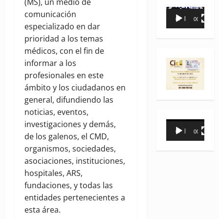
(MS), un medio de
Reproductor
comunicación
00:00
00:35
de
especializado en dar
vídeo
prioridad a los temas
médicos, con el fin de
informar a los
profesionales en este
ámbito y los ciudadanos en
general, difundiendo las
noticias, eventos,
investigaciones y demás,
Reproductor
00:00
00:31
de los galenos, el CMD,
de
organismos, sociedades,
vídeo
asociaciones, instituciones,
hospitales, ARS,
fundaciones, y todas las
entidades pertenecientes a
esta área.