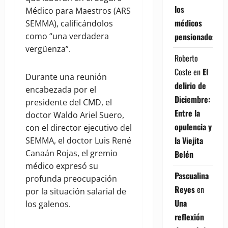
los
Médico para Maestros (ARS
médicos
SEMMA), calificándolos
pensionados
como “una verdadera
vergüenza”.
Roberto
Coste
en
El
Durante una reunión
delirio de
encabezada por el
Diciembre:
presidente del CMD, el
Entre la
doctor Waldo Ariel Suero,
opulencia y
con el director ejecutivo del
la Viejita
SEMMA, el doctor Luis René
Canaán Rojas, el gremio
Belén
médico expresó su
Pascualina
profunda preocupación
Reyes
en
por la situación salarial de
Una
los galenos.
reflexión