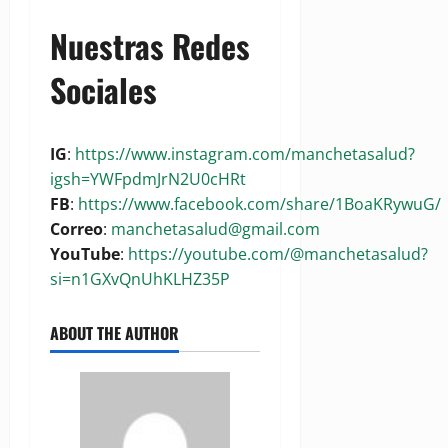
Nuestras Redes
Sociales
IG
:
https://www.instagram.com/manchetasalud?
igsh=YWFpdmJrN2U0cHRt
FB
:
https://www.facebook.com/share/1BoaKRywuG/
Correo
:
manchetasalud@gmail.com
YouTube
:
https://youtube.com/@manchetasalud?
si=n1GXvQnUhKLHZ35P
ABOUT THE AUTHOR