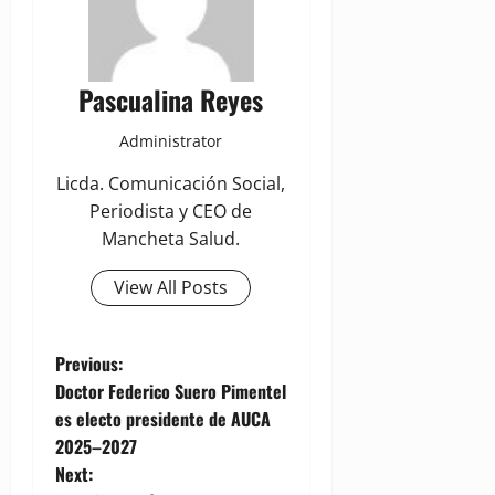
Pascualina Reyes
Administrator
Licda. Comunicación Social,
Periodista y CEO de
Mancheta Salud.
View All Posts
P
Previous:
Doctor Federico Suero Pimentel
o
es electo presidente de AUCA
2025–2027
s
Next: