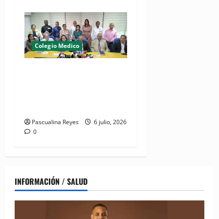
Colegio Medico
(VIDEO) CMD a paro laboral
este marte 7 de julio por
detención de médico y su
hermano en La Vega
Pascualina Reyes
6 julio, 2026
0
INFORMACIÓN / SALUD