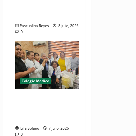
gremio volverá a paralizar
hospitales si continúan
arrestos de médicos
Pascualina Reyes
8 julio, 2026
0
Colegio Medico
¡Médicos logran cometido!,
dejan en libertad a galeno
bajo presentación periódica
y garantía económica
Julia Solano
7 julio, 2026
0