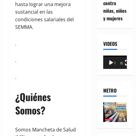
contra
hasta lograr una mejora
niñas, niños
sustancial en las
y mujeres
condiciones salariales del
SEMMA.
VIDEOS
.
Reproductor
.
00:00
02:18
de
vídeo
.
METRO
¿Quiénes
Somos?
Somos Mancheta de Salud