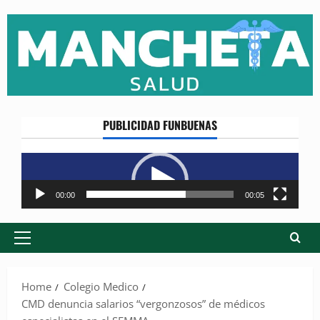
Skip
to
content
PUBLICIDAD FUNBUENAS
Reproductor
de
vídeo
00:00
00:05
Primary
Menu
Home
Colegio Medico
CMD denuncia salarios “vergonzosos” de médicos