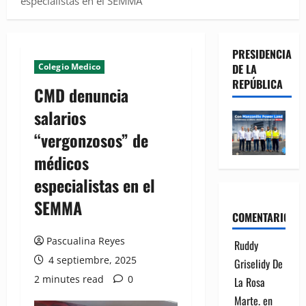
especialistas en el SEMMA
PRESIDENCIA
Colegio Medico
DE LA
REPÚBLICA
CMD denuncia
salarios
“vergonzosos” de
médicos
especialistas en el
SEMMA
COMENTARIOS
Pascualina Reyes
Ruddy
4 septiembre, 2025
Griselidy De
2 minutes read
0
La Rosa
Marte.
en