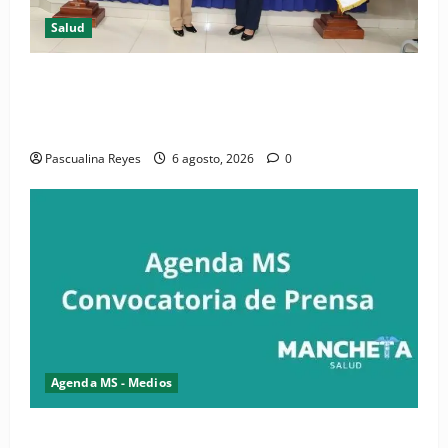
Salud
(VIDEO) CIPESA e INFOILES impulsan la primera
iniciativa nacional de comunicación accesible en
salud y periodismo
Pascualina Reyes
6 agosto, 2026
0
Agenda MS - Medios
Convocatoria de prensa de la CASC y FENATRASAL