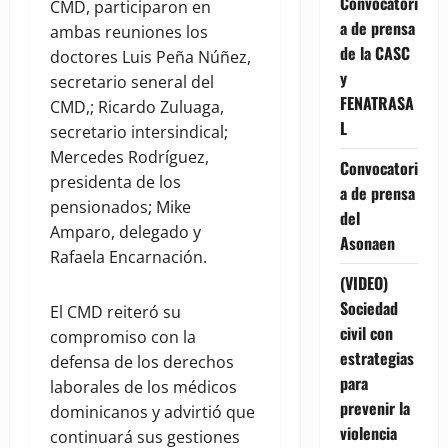
Convocatori
CMD, participaron en
a de prensa
ambas reuniones los
de la CASC
doctores Luis Peña Núñez,
y
secretario seneral del
FENATRASA
CMD,; Ricardo Zuluaga,
L
secretario intersindical;
Mercedes Rodríguez,
Convocatori
presidenta de los
a de prensa
pensionados; Mike
del
Amparo, delegado y
Asonaen
Rafaela Encarnación.
(VIDEO)
Sociedad
El CMD reiteró su
civil con
compromiso con la
estrategias
defensa de los derechos
para
laborales de los médicos
prevenir la
dominicanos y advirtió que
violencia
continuará sus gestiones