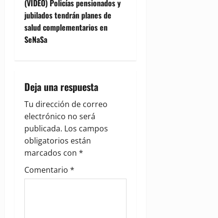
t
(VIDEO) Policías pensionados y
jubilados tendrán planes de
n
salud complementarios en
SeNaSa
a
v
i
Deja una respuesta
g
Tu dirección de correo
electrónico no será
a
publicada.
Los campos
obligatorios están
t
marcados con
*
i
Comentario
*
o
n