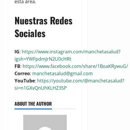
esta área.
Nuestras Redes
Sociales
IG
:
https://www.instagram.com/manchetasalud?
igsh=YWFpdmJrN2U0cHRt
FB
:
https://www.facebook.com/share/1BoaKRywuG/
Correo
:
manchetasalud@gmail.com
YouTube
:
https://youtube.com/@manchetasalud?
si=n1GXvQnUhKLHZ35P
ABOUT THE AUTHOR