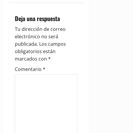
a
Deja una respuesta
v
Tu dirección de correo
i
electrónico no será
g
publicada.
Los campos
obligatorios están
a
marcados con
*
t
Comentario
*
i
o
n