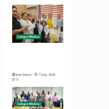
Colegio Medico
¡Médicos logran cometido!,
dejan en libertad a galeno
bajo presentación periódica
y garantía económica
Julia Solano
7 julio, 2026
0
Colegio Medico