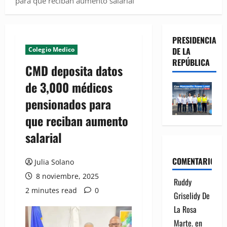
para que reciban aumento salarial
PRESIDENCIA
Colegio Medico
DE LA
REPÚBLICA
CMD deposita datos
de 3,000 médicos
pensionados para
que reciban aumento
salarial
COMENTARIOS
Julia Solano
8 noviembre, 2025
Ruddy
2 minutes read
0
Griselidy De
La Rosa
Marte.
en