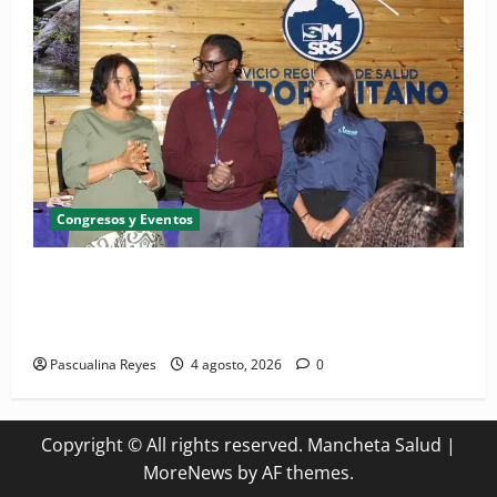
Congresos y Eventos
SNS y el SRSO actualizan Manual de Comunicación
Interna y Externa para fortalecer gestión
comunicacional en salud
Pascualina Reyes
4 agosto, 2026
0
Copyright © All rights reserved. Mancheta Salud
|
MoreNews
by AF themes.