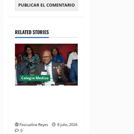
RELATED STORIES
Colegio Medico
(VIDEO) CMD advierte
gremio volverá a paralizar
hospitales si continúan
arrestos de médicos
Pascualina Reyes
8 julio, 2026
0