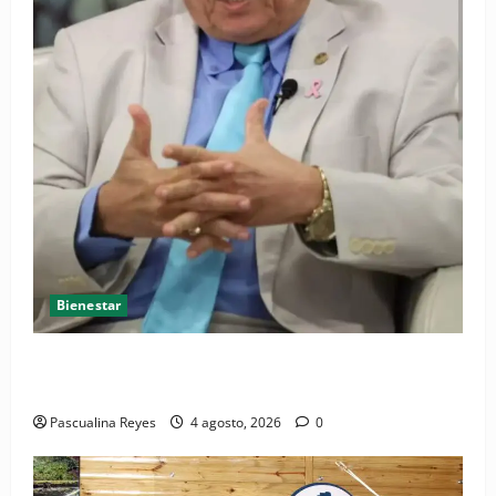
Bienestar
Cardiólogo pediatra incentiva a la evaluación
cardíaca desde el nacimiento
Pascualina Reyes
4 agosto, 2026
0