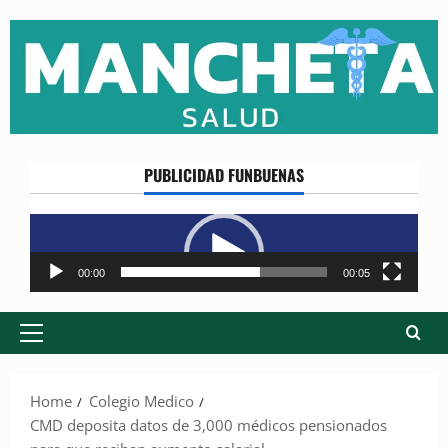
Skip
to
content
PUBLICIDAD FUNBUENAS
Reproductor
de
vídeo
00:00
00:05
Primary
Menu
Home
Colegio Medico
CMD deposita datos de 3,000 médicos pensionados