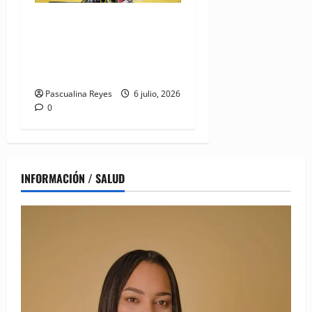
(VIDEO) CMD a paro laboral
este marte 7 de julio por
detención de médico y su
hermano en La Vega
Pascualina Reyes
6 julio, 2026
0
INFORMACIÓN / SALUD