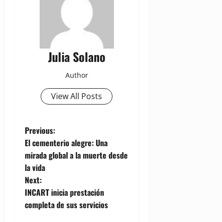
Julia Solano
Author
View All Posts
P
Previous:
El cementerio alegre: Una
o
mirada global a la muerte desde
la vida
s
Next:
t
INCART inicia prestación
completa de sus servicios
n