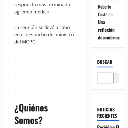
respuesta más terminada
Roberto
agremio médico.
Coste
en
Una
La reunión se llevó a cabo
reflexión
en el despacho del ministro
decembrina
del MOPC.
.
BUSCAR
.
Buscar
.
¿Quiénes
NOTICIAS
RECIENTES
Somos?
Periódico El