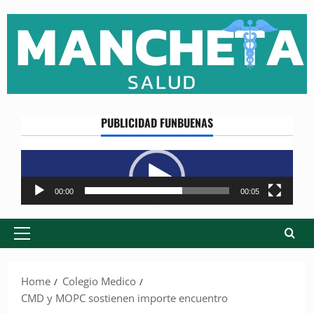
Skip
to
content
PUBLICIDAD FUNBUENAS
Reproductor
de
vídeo
00:00
00:05
Primary
Menu
Home
Colegio Medico
CMD y MOPC sostienen importe encuentro