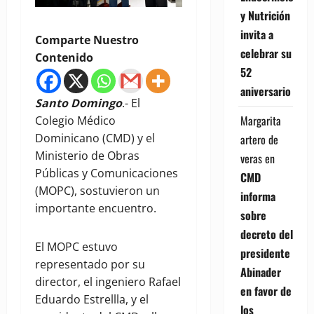
y Nutrición
invita a
Comparte Nuestro
celebrar su
Contenido
52
aniversario
Santo Domingo
.- El
Margarita
Colegio Médico
Dominicano (CMD) y el
artero de
Ministerio de Obras
veras
en
Públicas y Comunicaciones
CMD
(MOPC), sostuvieron un
informa
importante encuentro.
sobre
decreto del
El MOPC estuvo
presidente
representado por su
Abinader
director, el ingeniero Rafael
en favor de
Eduardo Estrellla, y el
los