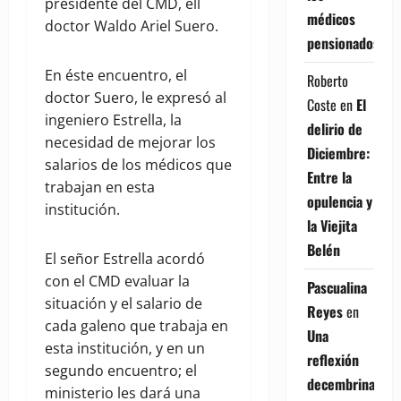
presidente del CMD, ell
médicos
doctor Waldo Ariel Suero.
pensionados
En éste encuentro, el
Roberto
doctor Suero, le expresó al
Coste
en
El
ingeniero Estrella, la
delirio de
necesidad de mejorar los
Diciembre:
salarios de los médicos que
Entre la
trabajan en esta
opulencia y
institución.
la Viejita
Belén
El señor Estrella acordó
con el CMD evaluar la
Pascualina
situación y el salario de
Reyes
en
cada galeno que trabaja en
Una
esta institución, y en un
reflexión
segundo encuentro; el
decembrina
ministerio les dará una