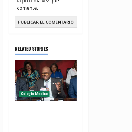
la próxima vez que
comente.
RELATED STORIES
Colegio Medico
(VIDEO) CMD advierte
gremio volverá a paralizar
hospitales si continúan
arrestos de médicos