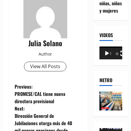
niñas, niños
y mujeres
VIDEOS
Julia Solano
Reproductor
Author
00:00
02:18
de
vídeo
View All Posts
METRO
P
Previous:
PROMESE/CAL tiene nueva
o
directora provisional
Next:
s
Dirección General de
t
Jubilaciones otorga más de 40
mil nuevas pensiones desde