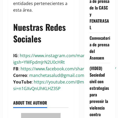
a de prensa
entidades pertenecientes a
de la CASC
esta área.
y
FENATRASA
Nuestras Redes
L
Sociales
Convocatori
a de prensa
del
IG
:
https://www.instagram.com/manchetasalud?
Asonaen
igsh=YWFpdmJrN2U0cHRt
(VIDEO)
FB
:
https://www.facebook.com/share/1BoaKRywuG/
Sociedad
Correo
:
manchetasalud@gmail.com
civil con
YouTube
:
https://youtube.com/@manchetasalud?
estrategias
si=n1GXvQnUhKLHZ35P
para
prevenir la
ABOUT THE AUTHOR
violencia
contra