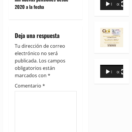
Reproductor
n
00:00
00:35
2020 a la fecha
de
vídeo
a
v
Deja una respuesta
i
Tu dirección de correo
g
electrónico no será
publicada.
Los campos
a
obligatorios están
Reproductor
00:00
00:31
marcados con
*
de
t
vídeo
Comentario
*
i
o
n