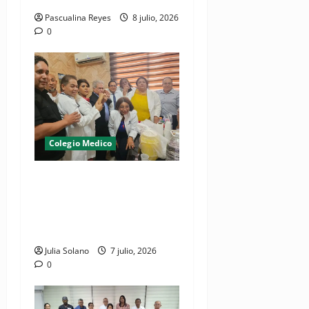
Pascualina Reyes
8 julio, 2026
0
Colegio Medico
¡Médicos logran cometido!,
dejan en libertad a galeno
bajo presentación periódica
y garantía económica
Julia Solano
7 julio, 2026
0