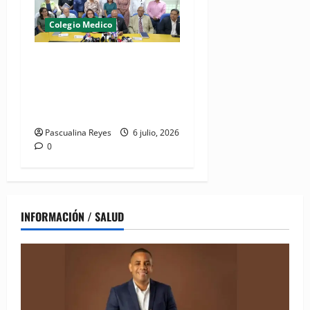
Colegio Medico
(VIDEO) CMD a paro laboral
este marte 7 de julio por
detención de médico y su
hermano en La Vega
Pascualina Reyes
6 julio, 2026
0
INFORMACIÓN / SALUD