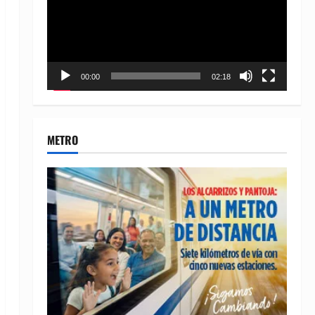
00:00
02:18
METRO