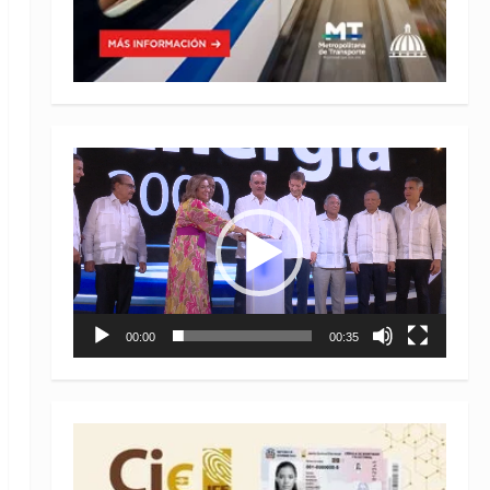
Reproductor
de
vídeo
00:00
00:35