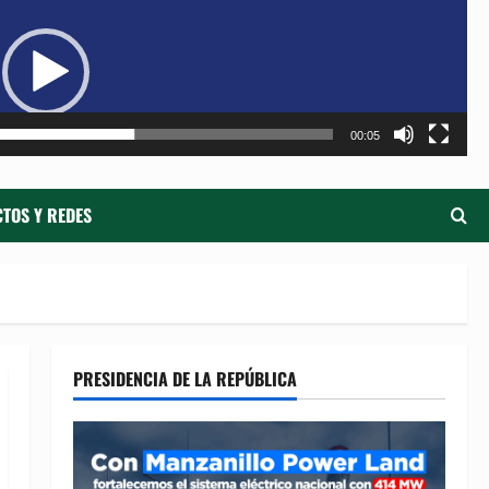
de
ví
00:05
TOS Y REDES
PRESIDENCIA DE LA REPÚBLICA