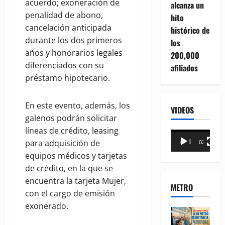
acuerdo; exoneración de
alcanza un
penalidad de abono,
hito
cancelación anticipada
histórico de
durante los dos primeros
los
años y honorarios legales
200,000
diferenciados con su
afiliados
préstamo hipotecario.
En este evento, además, los
VIDEOS
galenos podrán solicitar
líneas de crédito, leasing
Reproductor
para adquisición de
00:00
02:18
de
equipos médicos y tarjetas
vídeo
de crédito, en la que se
encuentra la tarjeta Mujer,
METRO
con el cargo de emisión
exonerado.