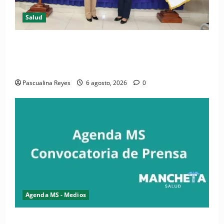
Salud
(VIDEO) CIPESA e INFOILES impulsan la primera
iniciativa nacional de comunicación accesible en
salud y periodismo
Pascualina Reyes
6 agosto, 2026
0
Agenda MS - Medios
Convocatoria de prensa de la CASC y FENATRASAL