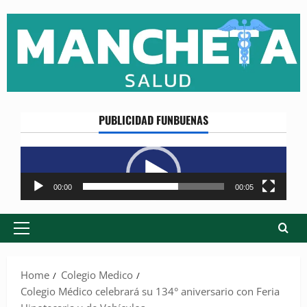
Skip
to
content
PUBLICIDAD FUNBUENAS
Reproductor
de
vídeo
00:00
00:05
Primary
Menu
Home
Colegio Medico
Colegio Médico celebrará su 134° aniversario con Feria