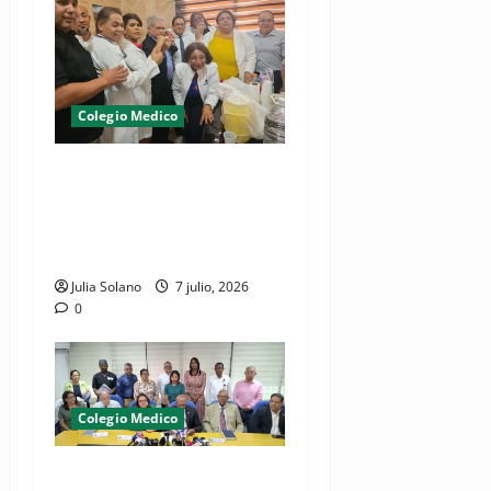
Colegio Medico
¡Médicos logran cometido!,
dejan en libertad a galeno
bajo presentación periódica
y garantía económica
Julia Solano
7 julio, 2026
0
Colegio Medico
(VIDEO) CMD a paro laboral