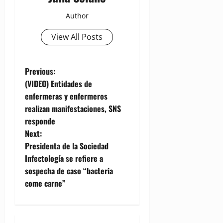
Author
View All Posts
P
Previous:
(VIDEO) Entidades de
o
enfermeras y enfermeros
realizan manifestaciones, SNS
s
responde
t
Next:
Presidenta de la Sociedad
n
Infectología se refiere a
sospecha de caso “bacteria
a
come carne”
v
i