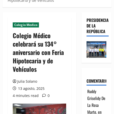
Hipotecaria y de Vehículos
PRESIDENCIA
Colegio Medico
DE LA
REPÚBLICA
Colegio Médico
celebrará su 134°
aniversario con Feria
Hipotecaria y de
Vehículos
COMENTARIOS
Julia Solano
13 agosto, 2025
Ruddy
4 minutes read
0
Griselidy De
La Rosa
Marte.
en