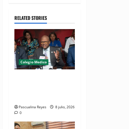
RELATED STORIES
Colegio Medico
(VIDEO) CMD advierte
gremio volverá a paralizar
hospitales si continúan
arrestos de médicos
Pascualina Reyes
8 julio, 2026
0