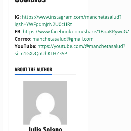
IG
:
https://www.instagram.com/manchetasalud?
igsh=YWFpdmJrN2U0cHRt
FB
:
https://www.facebook.com/share/1BoaKRywuG/
Correo
:
manchetasalud@gmail.com
YouTube
:
https://youtube.com/@manchetasalud?
si=n1GXvQnUhKLHZ35P
ABOUT THE AUTHOR
Julia Solano