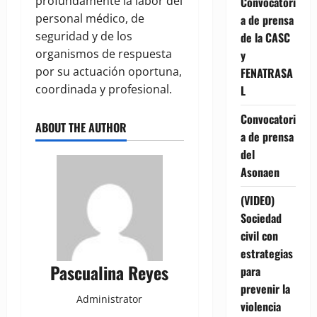
profundamente la labor del
Convocatori
personal médico, de
a de prensa
seguridad y de los
de la CASC
organismos de respuesta
y
por su actuación oportuna,
FENATRASA
coordinada y profesional.
L
Convocatori
ABOUT THE AUTHOR
a de prensa
del
Asonaen
(VIDEO)
Sociedad
civil con
estrategias
Pascualina Reyes
para
prevenir la
Administrator
violencia