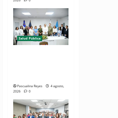
2026
0
Salud Pública
(VIDEOS) Ministerio de
Salud y Comando Sur de los
Estados Unidos realizan
misión médica Amistad
2026 en La Vega
Pascualina Reyes
4 agosto,
2026
0