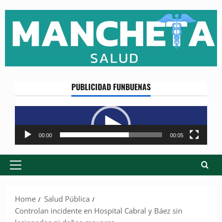
Skip
to
content
PUBLICIDAD FUNBUENAS
Reproductor
de
vídeo
00:00
00:05
Primary
Menu
Home
Salud Pública
Controlan incidente en Hospital Cabral y Báez sin