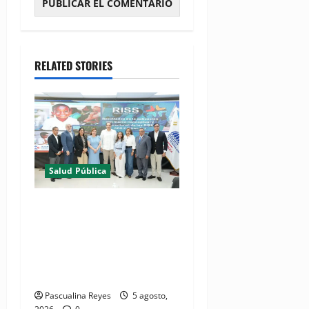
RELATED STORIES
Salud Pública
(VIDEO) MSP presenta
resultados de evaluación
para fortalecer las Redes
Integradas de Servicios de
Salud en Cibao Sur
Pascualina Reyes
5 agosto,