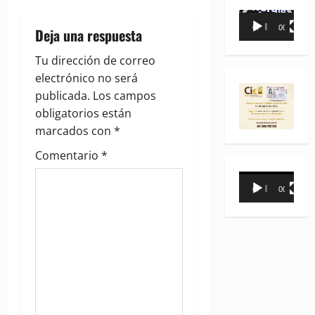
i
Reproductor
00:00
00:35
Deja una respuesta
de
g
vídeo
Tu dirección de correo
a
electrónico no será
publicada.
Los campos
t
obligatorios están
i
marcados con
*
Comentario
*
o
Reproductor
n
00:00
00:31
de
vídeo