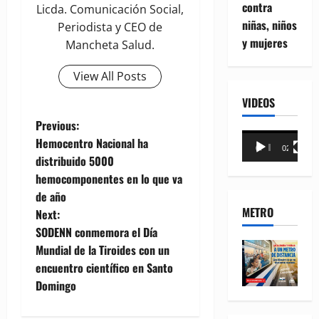
contra
Licda. Comunicación Social,
niñas, niños
Periodista y CEO de
y mujeres
Mancheta Salud.
View All Posts
VIDEOS
P
Previous:
Reproductor
Hemocentro Nacional ha
00:00
02:18
o
de
distribuido 5000
vídeo
hemocomponentes en lo que va
s
de año
METRO
t
Next:
SODENN conmemora el Día
n
Mundial de la Tiroides con un
encuentro científico en Santo
a
Domingo
v