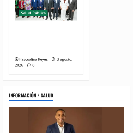
Salud Pública
(VIDEO) Salud Pública
fortalece entornos laborales
que garanticen el derecho a
la lactancia materna
Pascualina Reyes
3 agosto,
2026
0
INFORMACIÓN / SALUD