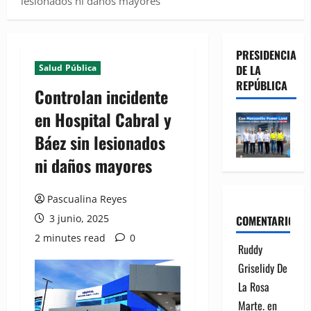
lesionados ni daños mayores
PRESIDENCIA
Salud Pública
DE LA
REPÚBLICA
Controlan incidente
en Hospital Cabral y
Báez sin lesionados
ni daños mayores
Pascualina Reyes
3 junio, 2025
COMENTARIOS
2 minutes read
0
Ruddy
Griselidy De
La Rosa
Marte.
en