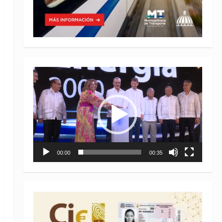
Reproductor
de
vídeo
00:00
00:35