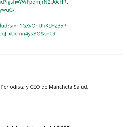
lud?igsh=YWFpdmJrN2U0cHRt
RywuG/
alud?si=n1GXvQnUhKLHZ35P
pdqJ_xDcmn4ysBQ&s=09
 Periodista y CEO de Mancheta Salud.