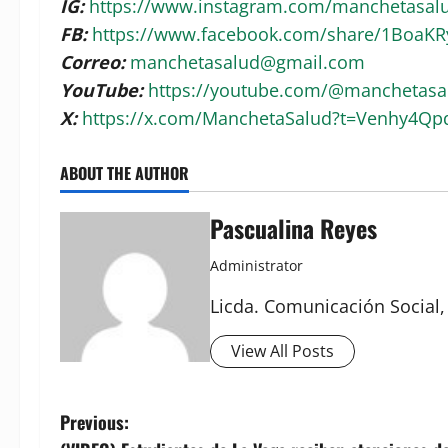
IG:
https://www.instagram.com/manchetasa
FB:
https://www.facebook.com/share/1BoaK
Correo:
manchetasalud@gmail.com
YouTube:
https://youtube.com/@manchetas
X:
https://x.com/ManchetaSalud?t=Venhy4Q
ABOUT THE AUTHOR
Pascualina Reyes
Administrator
Licda. Comunicación Social,
View All Posts
P
Previous: