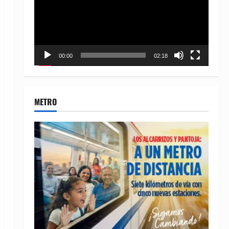
00:00
02:18
METRO