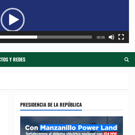
de
ví
00:05
TOS Y REDES
PRESIDENCIA DE LA REPÚBLICA