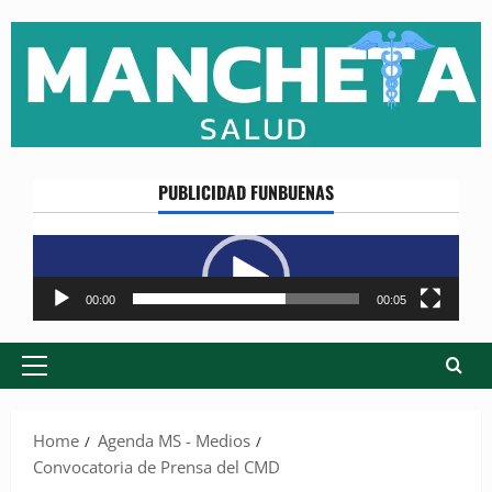
Skip
to
content
PUBLICIDAD FUNBUENAS
Reproductor
de
vídeo
00:00
00:05
Primary
Menu
Home
Agenda MS - Medios
Convocatoria de Prensa del CMD