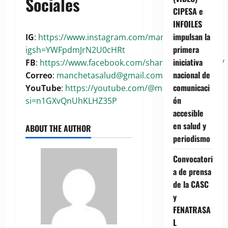
Sociales
CIPESA e
INFOILES
impulsan la
IG
:
https://www.instagram.com/manchetasalud?
primera
igsh=YWFpdmJrN2U0cHRt
iniciativa
FB
:
https://www.facebook.com/share/1BoaKRywuG/
nacional de
Correo
:
manchetasalud@gmail.com
comunicaci
YouTube
:
https://youtube.com/@manchetasalud?
ón
si=n1GXvQnUhKLHZ35P
accesible
en salud y
ABOUT THE AUTHOR
periodismo
Convocatori
a de prensa
de la CASC
y
FENATRASA
L