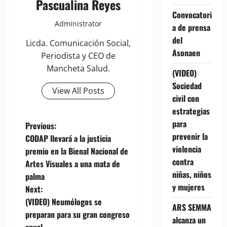
Pascualina Reyes
Convocatori
Administrator
a de prensa
del
Licda. Comunicación Social,
Asonaen
Periodista y CEO de
Mancheta Salud.
(VIDEO)
Sociedad
View All Posts
civil con
estrategias
para
P
Previous:
prevenir la
CODAP llevará a la justicia
o
violencia
premio en la Bienal Nacional de
contra
Artes Visuales a una mata de
s
niñas, niños
palma
y mujeres
t
Next:
(VIDEO) Neumólogos se
ARS SEMMA
n
preparan para su gran congreso
alcanza un
anual