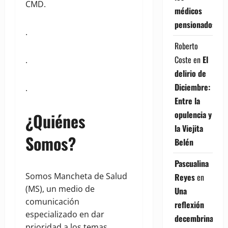
CMD.
médicos
pensionados
.
Roberto
Coste
en
El
.
delirio de
Diciembre:
.
Entre la
opulencia y
¿Quiénes
la Viejita
Somos?
Belén
Pascualina
Somos Mancheta de Salud
Reyes
en
(MS), un medio de
Una
comunicación
reflexión
especializado en dar
decembrina
prioridad a los temas