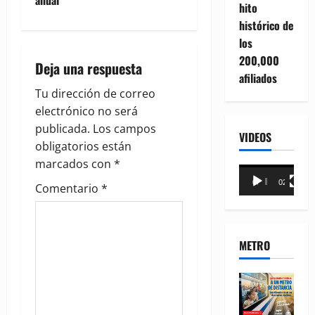
a
hito
histórico de
v
los
200,000
i
Deja una respuesta
afiliados
g
Tu dirección de correo
electrónico no será
a
publicada.
Los campos
VIDEOS
obligatorios están
t
marcados con
*
Reproductor
i
00:00
02:18
Comentario
*
de
vídeo
o
n
METRO