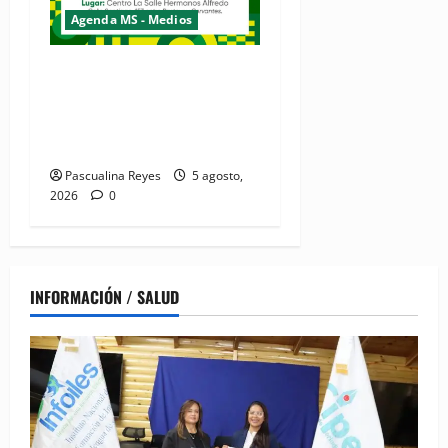
Agenda MS - Medios
Convocatoria de prensa de
la Coalición por los
Derechos y la Vida de las
Mujeres
Pascualina Reyes
5 agosto,
2026
0
INFORMACIÓN / SALUD