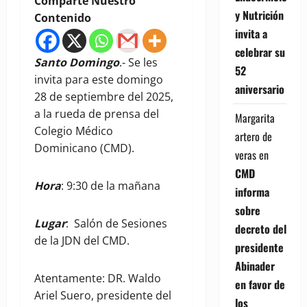
Comparte Nuestro
y Nutrición
Contenido
invita a
celebrar su
Santo Domingo
.- Se les
52
invita para este domingo
aniversario
28 de septiembre del 2025,
a la rueda de prensa del
Margarita
Colegio Médico
artero de
Dominicano (CMD).
veras
en
CMD
Hora
: 9:30 de la mañana
informa
sobre
Lugar
: Salón de Sesiones
decreto del
de la JDN del CMD.
presidente
Abinader
Atentamente: DR. Waldo
en favor de
Ariel Suero, presidente del
los