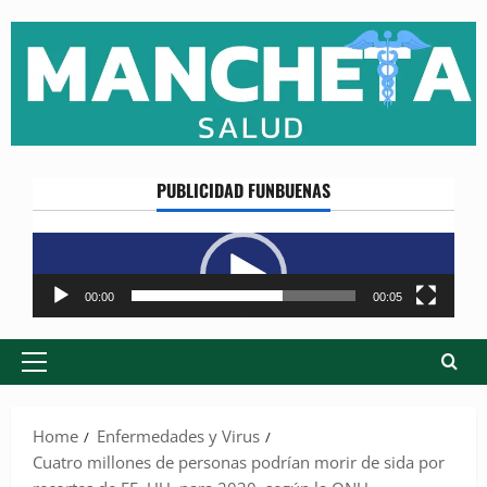
Skip
to
content
PUBLICIDAD FUNBUENAS
Reproductor
de
vídeo
00:00
00:05
Primary
Menu
Home
Enfermedades y Virus
Cuatro millones de personas podrían morir de sida por