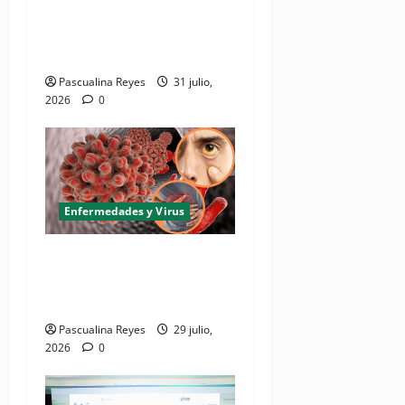
enfermedad silenciosa que
puede avanzar durante años
sin presentar síntomas
Pascualina Reyes
31 julio,
2026
0
Enfermedades y Virus
¿Cuál es la realidad de la
enfermedad hepatitis en
Centroamérica y el Caribe?
Pascualina Reyes
29 julio,
2026
0