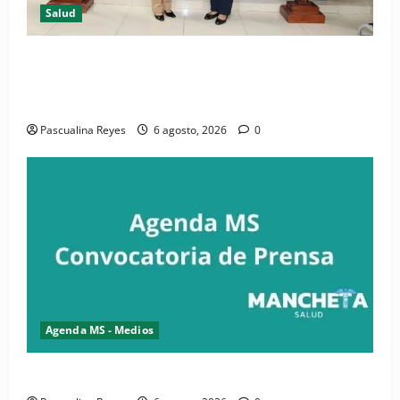
Salud
(VIDEO) CIPESA e INFOILES impulsan la primera
iniciativa nacional de comunicación accesible en
salud y periodismo
Pascualina Reyes
6 agosto, 2026
0
Agenda MS - Medios
Convocatoria de prensa de la CASC y FENATRASAL