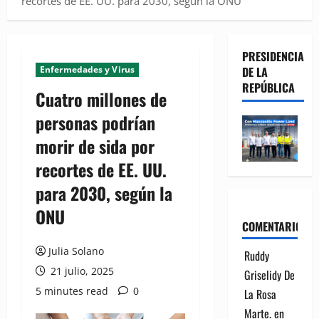
recortes de EE. UU. para 2030, según la ONU
PRESIDENCIA
Enfermedades y Virus
DE LA
REPÚBLICA
Cuatro millones de
personas podrían
morir de sida por
recortes de EE. UU.
para 2030, según la
ONU
COMENTARIOS
Julia Solano
Ruddy
21 julio, 2025
Griselidy De
5 minutes read
0
La Rosa
Marte.
en