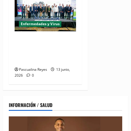
Enfermedades y Virus
(VIDEO) Más del 80% de
diagnorcados con malaria
inician tratamiento dentro
de las primeras 24 horas
Pascualina Reyes
13 junio,
2026
0
INFORMACIÓN / SALUD