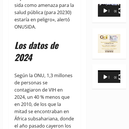
sida como amenaza para la
Reproductor
salud pública (para 20230)
00:00
00:35
de
estaría en peligro», alertó
vídeo
ONUSIDA.
Los datos de
2024
Reproductor
Según la ONU, 1,3 millones
00:00
00:31
de
de personas se
vídeo
contagiaron de VIH en
2024, un 40 % menos que
en 2010, de los que la
mitad se encontraban en
África subsahariana, donde
el año pasado cayeron los