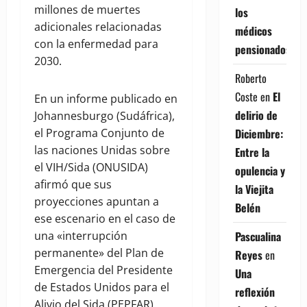
millones de muertes
los
adicionales relacionadas
médicos
con la enfermedad para
pensionados
2030.
Roberto
Coste
en
El
En un informe publicado en
delirio de
Johannesburgo (Sudáfrica),
Diciembre:
el Programa Conjunto de
las naciones Unidas sobre
Entre la
el VIH/Sida (ONUSIDA)
opulencia y
afirmó que sus
la Viejita
proyecciones apuntan a
Belén
ese escenario en el caso de
Pascualina
una «interrupción
permanente» del Plan de
Reyes
en
Emergencia del Presidente
Una
de Estados Unidos para el
reflexión
Alivio del Sida (PEPFAR),