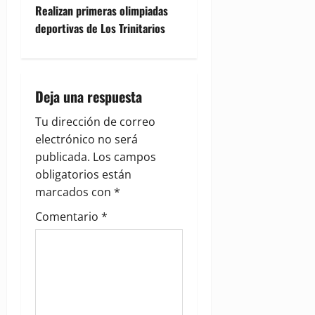
Realizan primeras olimpiadas
s
deportivas de Los Trinitarios
t
n
Deja una respuesta
a
Tu dirección de correo
v
electrónico no será
publicada.
Los campos
i
obligatorios están
g
marcados con
*
Comentario
*
a
t
i