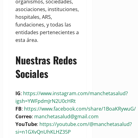
organismos, sociedades,
asociaciones, instituciones,
hospitales, ARS,
fundaciones, y todas las
entidades pertenecientes a
esta área.
Nuestras Redes
Sociales
IG
:
https://www.instagram.com/manchetasalud?
igsh=YWFpdmJrN2U0cHRt
FB
:
https://www.facebook.com/share/1BoaKRywuG/
Correo
:
manchetasalud@gmail.com
YouTube
:
https://youtube.com/@manchetasalud?
si=n1GXvQnUhKLHZ35P