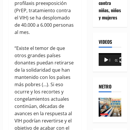
contra
profilaxis preexposición
niñas, niños
(PrEP, tratamiento contra
y mujeres
el VIH) se ha desplomado
de 40.000 a 6.000 personas
al mes.
VIDEOS
“Existe el temor de que
otros grandes países
Reproductor
00:00
02:18
donantes puedan retirarse
de
de la solidaridad que han
vídeo
mantenido con los países
más pobres (…). Si eso
METRO
ocurre y los recortes y
congelamientos actuales
continúan, décadas de
avances en la respuesta al
VIH podrían revertirse y el
objetivo de acabar con el