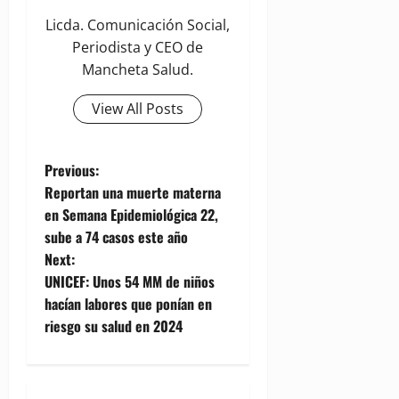
Licda. Comunicación Social,
Periodista y CEO de
Mancheta Salud.
View All Posts
P
Previous:
Reportan una muerte materna
o
en Semana Epidemiológica 22,
sube a 74 casos este año
s
Next:
t
UNICEF: Unos 54 MM de niños
hacían labores que ponían en
n
riesgo su salud en 2024
a