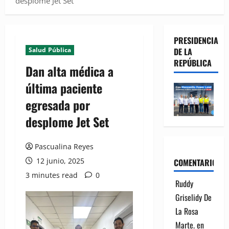
desplome Jet Set
PRESIDENCIA
Salud Pública
DE LA
REPÚBLICA
Dan alta médica a
última paciente
egresada por
desplome Jet Set
Pascualina Reyes
12 junio, 2025
COMENTARIOS
3 minutes read
0
Ruddy
Griselidy De
La Rosa
Marte.
en