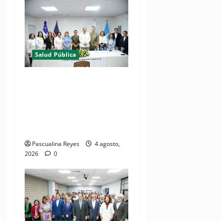
Salud Pública
(VIDEOS) Ministerio de
Salud y Comando Sur de los
Estados Unidos realizan
misión médica Amistad
2026 en La Vega
Pascualina Reyes
4 agosto,
2026
0