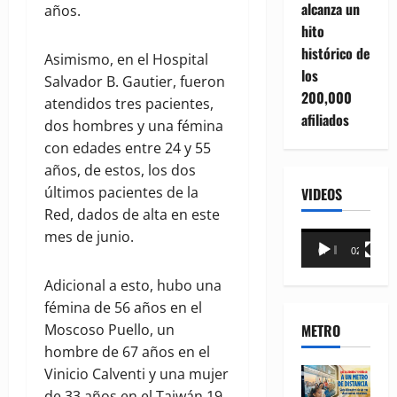
alcanza un
años.
hito
histórico de
Asimismo, en el Hospital
los
Salvador B. Gautier, fueron
200,000
atendidos tres pacientes,
afiliados
dos hombres y una fémina
con edades entre 24 y 55
años, de estos, los dos
últimos pacientes de la
VIDEOS
Red, dados de alta en este
mes de junio.
Reproductor
00:00
02:18
de
vídeo
Adicional a esto, hubo una
fémina de 56 años en el
METRO
Moscoso Puello, un
hombre de 67 años en el
Vinicio Calventi y una mujer
de 33 años en el Taiwán 19