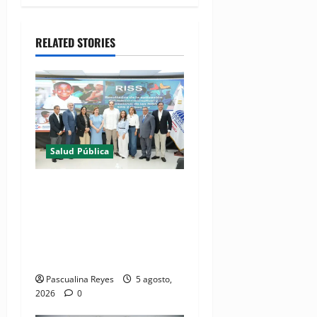
RELATED STORIES
Salud Pública
(VIDEO) MSP presenta
resultados de evaluación
para fortalecer las Redes
Integradas de Servicios de
Salud en Cibao Sur
Pascualina Reyes
5 agosto,
2026
0