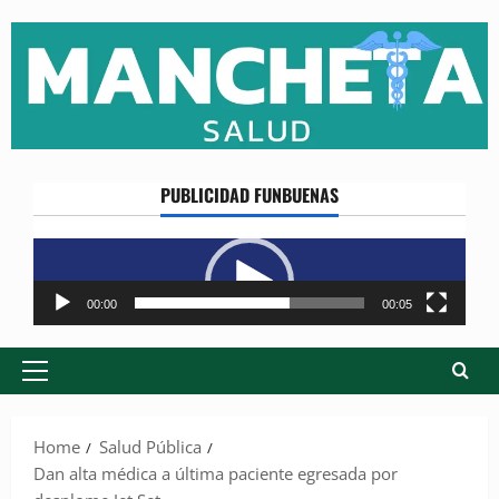
Skip
to
content
PUBLICIDAD FUNBUENAS
Reproductor
de
vídeo
00:00
00:05
Primary
Menu
Home
Salud Pública
Dan alta médica a última paciente egresada por