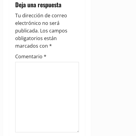
v
Deja una respuesta
i
Tu dirección de correo
g
electrónico no será
publicada.
Los campos
a
obligatorios están
marcados con
*
t
Comentario
*
i
o
n