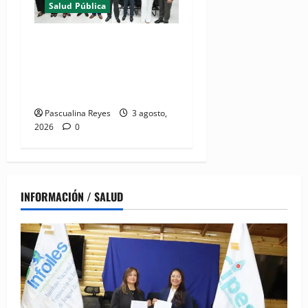
Salud Pública
(VIDEO) Salud Pública
fortalece entornos laborales
que garanticen el derecho a
la lactancia materna
Pascualina Reyes
3 agosto,
2026
0
INFORMACIÓN / SALUD