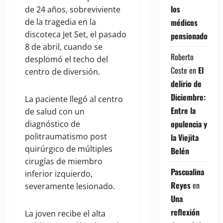
los
de 24 años, sobreviviente
médicos
de la tragedia en la
discoteca Jet Set, el pasado
pensionados
8 de abril, cuando se
Roberto
desplomó el techo del
Coste
en
El
centro de diversión.
delirio de
Diciembre:
La paciente llegó al centro
Entre la
de salud con un
opulencia y
diagnóstico de
politraumatismo post
la Viejita
quirúrgico de múltiples
Belén
cirugías de miembro
Pascualina
inferior izquierdo,
Reyes
en
severamente lesionado.
Una
reflexión
La joven recibe el alta