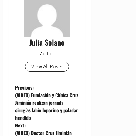
Julia Solano
Author
View All Posts
P
Previous:
(VIDEO) Fundación y Clínica Cruz
o
Jiminián realizan jornada
cirugías labio leporino y paladar
s
hendido
t
Next:
(VIDEO) Doctor Cruz Jiminián