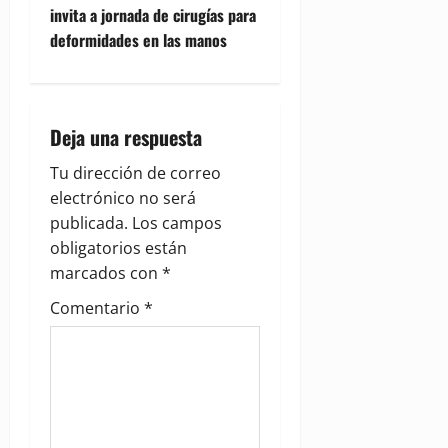
n
invita a jornada de cirugías para
deformidades en las manos
a
v
i
Deja una respuesta
g
Tu dirección de correo
electrónico no será
a
publicada.
Los campos
obligatorios están
t
marcados con
*
i
Comentario
*
o
n