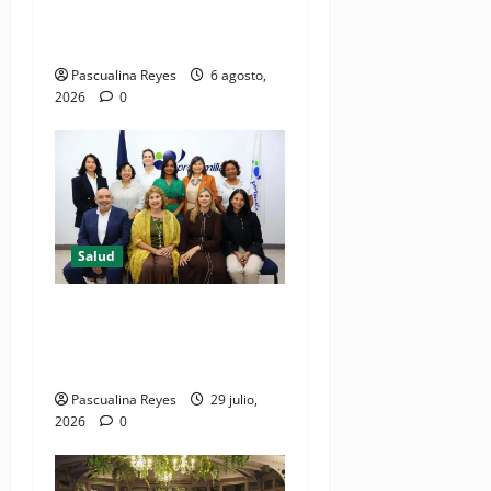
comunicación accesible en
salud y periodismo
Pascualina Reyes
6 agosto,
2026
0
Salud
Consultas ginecológicas: las
de mayor demanda durante
2025 en Profamilia
Pascualina Reyes
29 julio,
2026
0