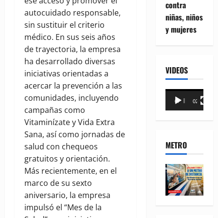
ese acceso y promover el
contra
autocuidado responsable,
niñas, niños
sin sustituir el criterio
y mujeres
médico. En sus seis años
de trayectoria, la empresa
ha desarrollado diversas
VIDEOS
iniciativas orientadas a
acercar la prevención a las
Reproductor
comunidades, incluyendo
00:00
02:18
de
campañas como
vídeo
Vitaminízate y Vida Extra
Sana, así como jornadas de
METRO
salud con chequeos
gratuitos y orientación.
Más recientemente, en el
marco de su sexto
aniversario, la empresa
impulsó el “Mes de la