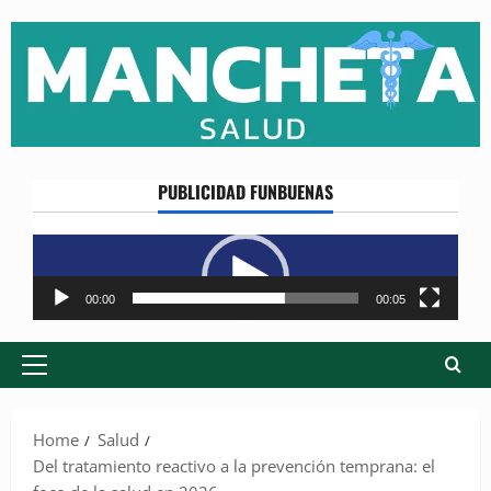
Skip
to
content
PUBLICIDAD FUNBUENAS
Reproductor
de
vídeo
00:00
00:05
Primary
Menu
Home
Salud
Del tratamiento reactivo a la prevención temprana: el