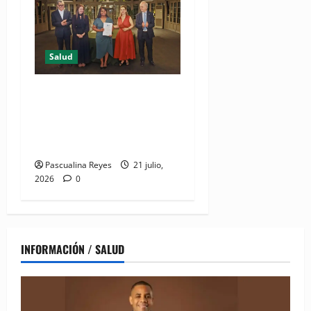
Salud
DIDA recibe reconocimiento
internacional de la OISS por
buenas prácticas en
digitalización
Pascualina Reyes
21 julio,
2026
0
INFORMACIÓN / SALUD