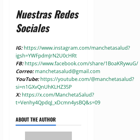
Nuestras Redes
Sociales
IG:
https://www.instagram.com/manchetasalud?
igsh=YWFpdmJrN2U0cHRt
FB:
https://www.facebook.com/share/1BoaKRywuG/
Correo:
manchetasalud@gmail.com
YouTube:
https://youtube.com/@manchetasalud?
si=n1GXvQnUhKLHZ35P
X:
https://x.com/ManchetaSalud?
t=Venhy4QpdqJ_xDcmn4ysBQ&s=09
ABOUT THE AUTHOR