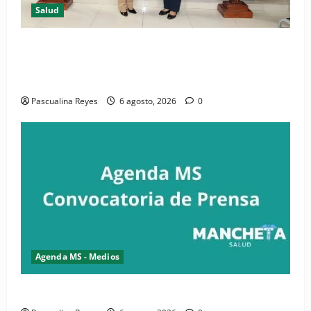
Salud
(VIDEO) CIPESA e INFOILES impulsan la primera
iniciativa nacional de comunicación accesible en
salud y periodismo
Pascualina Reyes
6 agosto, 2026
0
Agenda MS - Medios
Convocatoria de prensa de la CASC y FENATRASAL