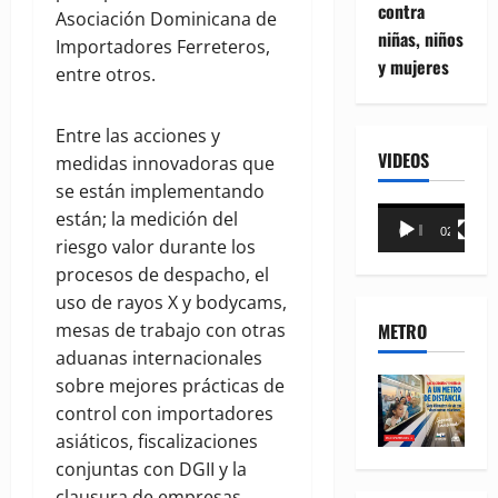
contra
Asociación Dominicana de
niñas, niños
Importadores Ferreteros,
y mujeres
entre otros.
Entre las acciones y
VIDEOS
medidas innovadoras que
se están implementando
Reproductor
están; la medición del
00:00
02:18
de
riesgo valor durante los
vídeo
procesos de despacho, el
uso de rayos X y bodycams,
METRO
mesas de trabajo con otras
aduanas internacionales
sobre mejores prácticas de
control con importadores
asiáticos, fiscalizaciones
conjuntas con DGII y la
clausura de empresas