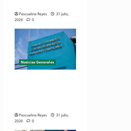
Conducir del INTRANT
Pascualina Reyes
31 julio,
2026
0
Noticias Generales
Presidente Abinader
inaugura planta de
tratamiento de aguas
residuales en beneficio de
Juan Dolio y Guayacanes
Pascualina Reyes
31 julio,
2026
0