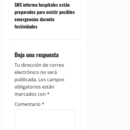
t
SNS informa hospitales están
preparados para asistir posibles
n
emergencias durante
festividades
a
v
i
Deja una respuesta
g
Tu dirección de correo
electrónico no será
a
publicada.
Los campos
obligatorios están
t
marcados con
*
i
Comentario
*
o
n