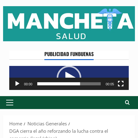
Skip
to
content
PUBLICIDAD FUNBUENAS
Reproductor
de
vídeo
00:00
00:05
Primary
Menu
Home
Noticias Generales
DGA cierra el año reforzando la lucha contra el