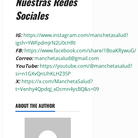
Nuestras Redes
Sociales
IG:
https://www.instagram.com/manchetasalud?
igsh=YWFpdmJrN2U0cHRt
FB:
https://www.facebook.com/share/1BoaKRywuG/
Correo:
manchetasalud@gmail.com
YouTube:
https://youtube.com/@manchetasalud?
si=n1GXvQnUhKLHZ35P
X:
https://x.com/ManchetaSalud?
t=Venhy4QpdqJ_xDcmn4ysBQ&s=09
ABOUT THE AUTHOR