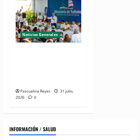
Noticias Generales
(VIDEO) De espacio olvidado
a joya del litoral: Presidente
Abinader entrega la nueva
playa El Faro en San Pedro
de Macorís
Pascualina Reyes
31 julio,
2026
0
INFORMACIÓN / SALUD