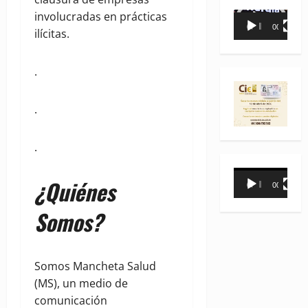
involucradas en prácticas
Reproductor
00:00
00:35
ilícitas.
de
vídeo
.
.
.
Reproductor
¿Quiénes
00:00
00:31
de
vídeo
Somos?
Somos Mancheta Salud
(MS), un medio de
comunicación