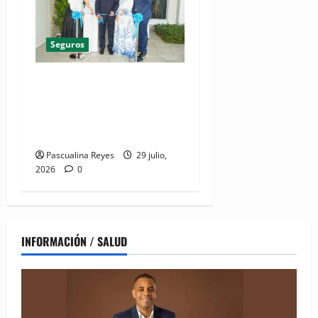
Seguros
(VIDEO) Humano Seguros
inaugura nueva localidad de
Oficina Regional Este en La
Romana
Pascualina Reyes
29 julio,
2026
0
INFORMACIÓN / SALUD