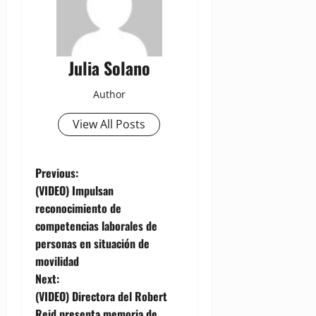
Julia Solano
Author
View All Posts
P
Previous:
(VIDEO) Impulsan
o
reconocimiento de
competencias laborales de
s
personas en situación de
t
movilidad
Next:
n
(VIDEO) Directora del Robert
Reid presenta memoria de