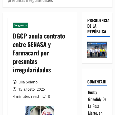
presuntas irregularidades
PRESIDENCIA
Seguros
DE LA
REPÚBLICA
DGCP anula contrato
entre SENASA y
Farmacard por
presuntas
irregularidades
COMENTARIOS
Julia Solano
15 agosto, 2025
Ruddy
4 minutes read
0
Griselidy De
La Rosa
Marte.
en