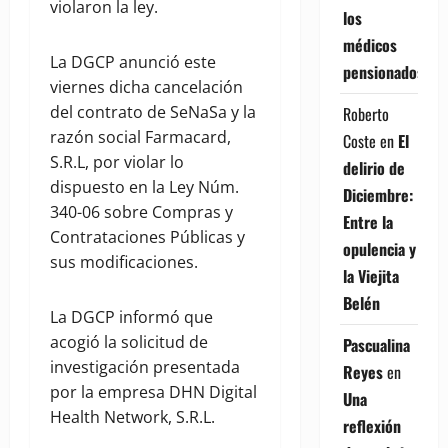
violaron la ley.
los
médicos
La DGCP anunció este
pensionados
viernes dicha cancelación
del contrato de SeNaSa y la
Roberto
razón social Farmacard,
Coste
en
El
S.R.L, por violar lo
delirio de
dispuesto en la Ley Núm.
Diciembre:
340-06 sobre Compras y
Entre la
Contrataciones Públicas y
opulencia y
sus modificaciones.
la Viejita
Belén
La DGCP informó que
acogió la solicitud de
Pascualina
investigación presentada
Reyes
en
por la empresa DHN Digital
Una
Health Network, S.R.L.
reflexión