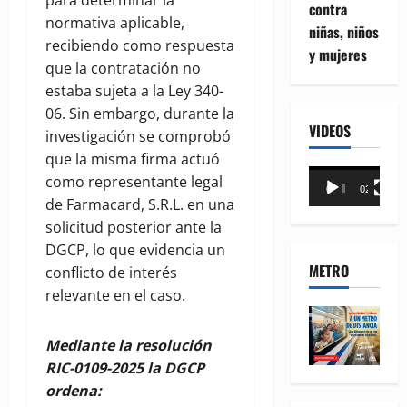
para determinar la
contra
normativa aplicable,
niñas, niños
recibiendo como respuesta
y mujeres
que la contratación no
estaba sujeta a la Ley 340-
06. Sin embargo, durante la
VIDEOS
investigación se comprobó
que la misma firma actuó
Reproductor
como representante legal
00:00
02:18
de
de Farmacard, S.R.L. en una
vídeo
solicitud posterior ante la
DGCP, lo que evidencia un
METRO
conflicto de interés
relevante en el caso.
Mediante la resolución
RIC-0109-2025 la DGCP
ordena: