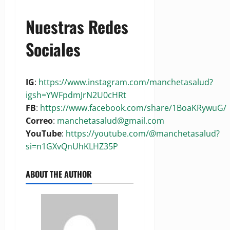
Nuestras Redes
Sociales
IG
:
https://www.instagram.com/manchetasalud?
igsh=YWFpdmJrN2U0cHRt
FB
:
https://www.facebook.com/share/1BoaKRywuG/
Correo
:
manchetasalud@gmail.com
YouTube
:
https://youtube.com/@manchetasalud?
si=n1GXvQnUhKLHZ35P
ABOUT THE AUTHOR