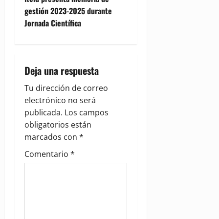
a
gestión 2023-2025 durante
v
Jornada Científica
i
g
Deja una respuesta
a
Tu dirección de correo
electrónico no será
t
publicada.
Los campos
i
obligatorios están
marcados con
*
o
Comentario
*
n