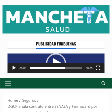
Skip
to
content
PUBLICIDAD FUNBUENAS
Reproductor
de
vídeo
00:00
00:05
Primary
Menu
Home
Seguros
DGCP anula contrato entre SENASA y Farmacard por