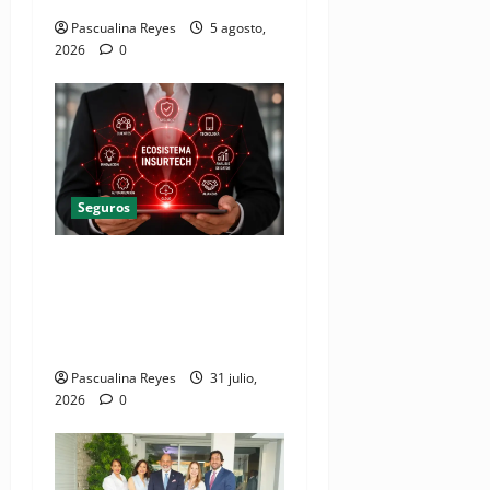
Pascualina Reyes
5 agosto,
2026
0
Seguros
Inteligencia artificial y la
innovación digital
transforman el futuro de los
seguros en Latinoamérica
Pascualina Reyes
31 julio,
2026
0