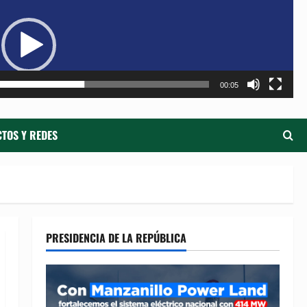
de
ví
00:05
TOS Y REDES
PRESIDENCIA DE LA REPÚBLICA