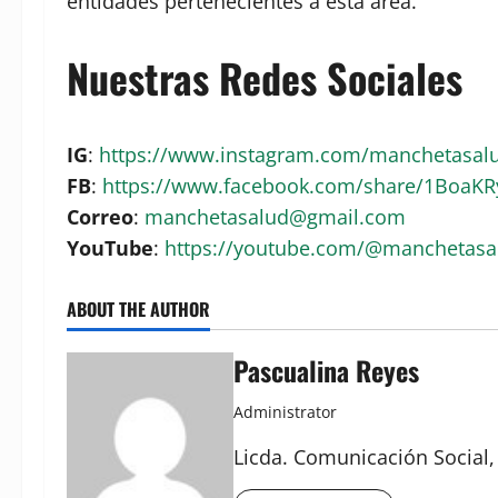
entidades pertenecientes a esta área.
Nuestras Redes Sociales
IG
:
https://www.instagram.com/manchetasa
FB
:
https://www.facebook.com/share/1BoaK
Correo
:
manchetasalud@gmail.com
YouTube
:
https://youtube.com/@manchetas
ABOUT THE AUTHOR
Pascualina Reyes
Administrator
Licda. Comunicación Social,