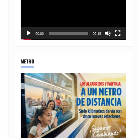
00:00
02:18
METRO