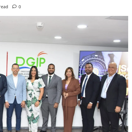
read
0