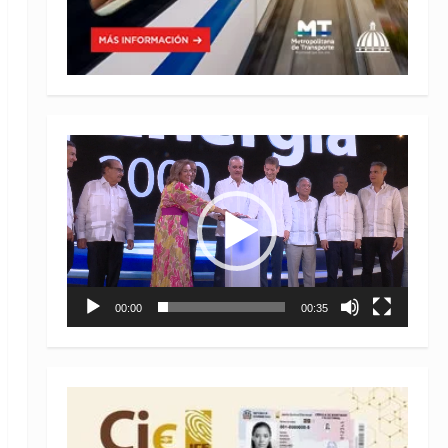
Reproductor
de
vídeo
00:00
00:35