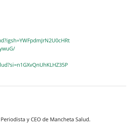
lud?igsh=YWFpdmJrN2U0cHRt
RywuG/
alud?si=n1GXvQnUhKLHZ35P
 Periodista y CEO de Mancheta Salud.