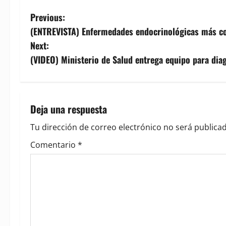
P
Previous:
(ENTREVISTA) Enfermedades endocrinológicas más com
o
Next:
s
(VIDEO) Ministerio de Salud entrega equipo para diag
t
n
Deja una respuesta
a
Tu dirección de correo electrónico no será publicad
v
Comentario
*
i
g
a