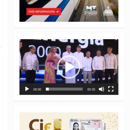
Reproductor
de
vídeo
00:00
00:35