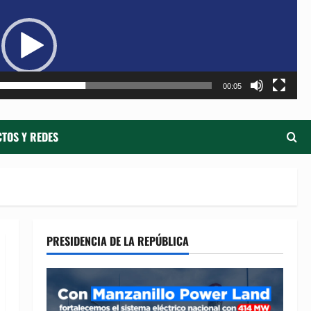
de
ví
00:05
TOS Y REDES
PRESIDENCIA DE LA REPÚBLICA