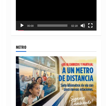
00:00
02:18
METRO