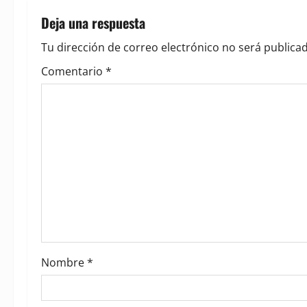
n
Deja una respuesta
a
Tu dirección de correo electrónico no será publicad
v
Comentario
*
i
g
a
t
i
o
Nombre
*
n