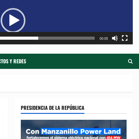
de
ví
00:05
TOS Y REDES
PRESIDENCIA DE LA REPÚBLICA