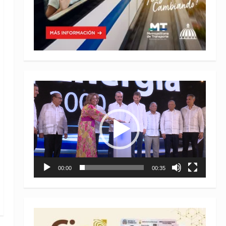
Reproductor
de
vídeo
00:00
00:35