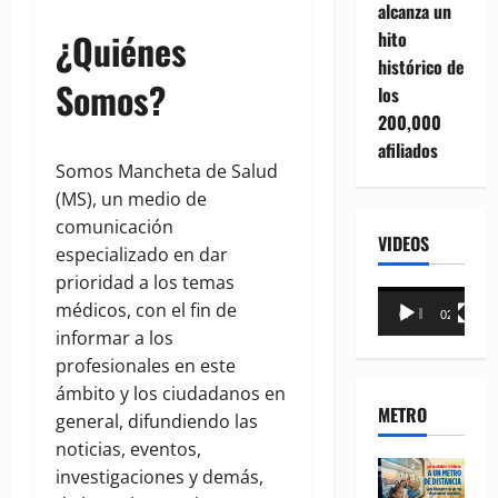
alcanza un
¿Quiénes
hito
histórico de
Somos?
los
200,000
afiliados
Somos Mancheta de Salud
(MS), un medio de
comunicación
VIDEOS
especializado en dar
prioridad a los temas
Reproductor
médicos, con el fin de
00:00
02:18
de
informar a los
vídeo
profesionales en este
ámbito y los ciudadanos en
METRO
general, difundiendo las
noticias, eventos,
investigaciones y demás,