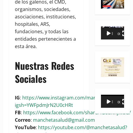
de los galenos, el CMD,
organismos, sociedades,
asociaciones, instituciones,
hospitales, ARS,
Reproductor
fundaciones, y todas las
00:00
00:35
de
entidades pertenecientes a
vídeo
esta área.
Nuestras Redes
Sociales
IG
:
https://www.instagram.com/manchetasalud?
Reproductor
00:00
00:31
igsh=YWFpdmJrN2U0cHRt
de
FB
:
https://www.facebook.com/share/1BoaKRywuG/
vídeo
Correo
:
manchetasalud@gmail.com
YouTube
:
https://youtube.com/@manchetasalud?