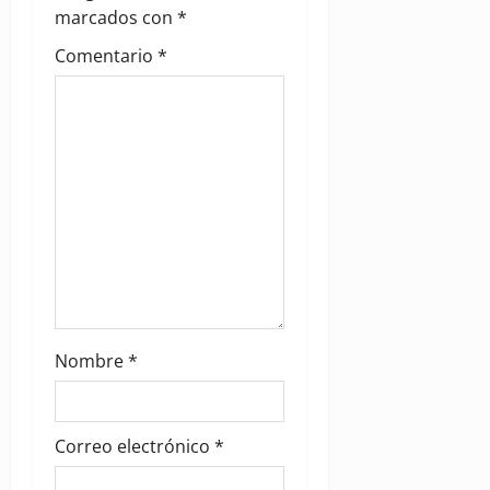
marcados con
*
t
Comentario
*
i
o
n
Nombre
*
Correo electrónico
*