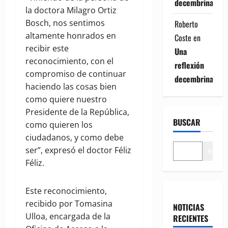
decembrina
la doctora Milagro Ortiz
Bosch, nos sentimos
Roberto
altamente honrados en
Coste
en
recibir este
Una
reconocimiento, con el
reflexión
compromiso de continuar
decembrina
haciendo las cosas bien
como quiere nuestro
Presidente de la República,
BUSCAR
como quieren los
ciudadanos, y como debe
ser”, expresó el doctor Féliz
Buscar
Féliz.
Este reconocimiento,
recibido por Tomasina
NOTICIAS
Ulloa, encargada de la
RECIENTES