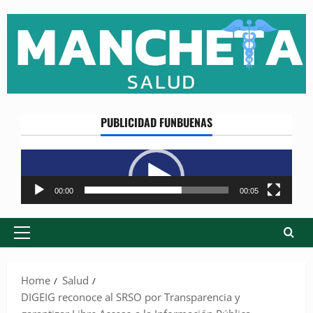
Skip
to
content
PUBLICIDAD FUNBUENAS
Reproductor
de
vídeo
00:00
00:05
Primary
Menu
Home
Salud
DIGEIG reconoce al SRSO por Transparencia y