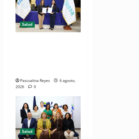
Salud
(VIDEO) CIPESA e INFOILES
impulsan la primera
iniciativa nacional de
comunicación accesible en
salud y periodismo
Pascualina Reyes
6 agosto,
2026
0
Salud