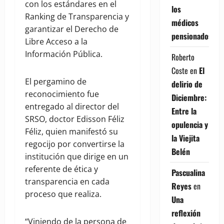
con los estándares en el
los
Ranking de Transparencia y
médicos
garantizar el Derecho de
pensionados
Libre Acceso a la
Información Pública.
Roberto
Coste
en
El
El pergamino de
delirio de
reconocimiento fue
Diciembre:
entregado al director del
Entre la
SRSO, doctor Edisson Féliz
opulencia y
Féliz, quien manifestó su
la Viejita
regocijo por convertirse la
Belén
institución que dirige en un
referente de ética y
Pascualina
transparencia en cada
Reyes
en
proceso que realiza.
Una
reflexión
“Viniendo de la persona de