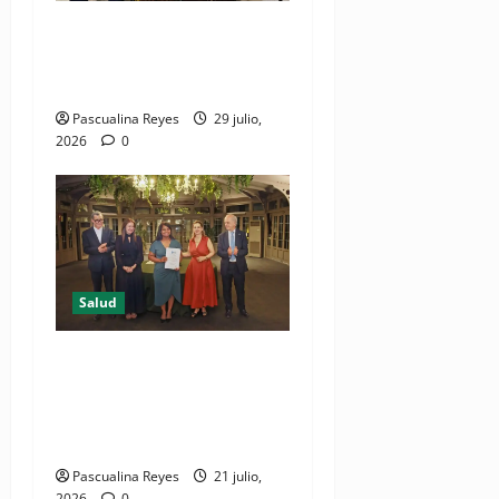
Consultas ginecológicas: las
de mayor demanda durante
2025 en Profamilia
Pascualina Reyes
29 julio,
2026
0
Salud
DIDA recibe reconocimiento
internacional de la OISS por
buenas prácticas en
digitalización
Pascualina Reyes
21 julio,
2026
0