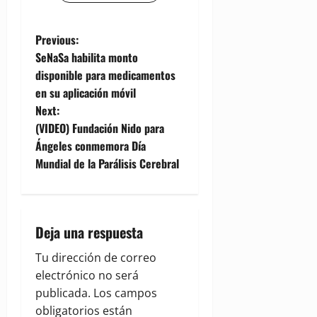
P
Previous:
SeNaSa habilita monto
o
disponible para medicamentos
en su aplicación móvil
s
Next:
t
(VIDEO) Fundación Nido para
Ángeles conmemora Día
n
Mundial de la Parálisis Cerebral
a
v
Deja una respuesta
i
Tu dirección de correo
g
electrónico no será
publicada.
Los campos
a
obligatorios están