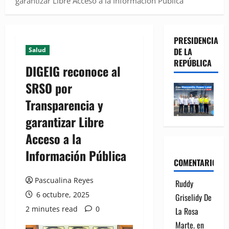
garantizar Libre Acceso a la Información Pública
PRESIDENCIA
Salud
DE LA
REPÚBLICA
DIGEIG reconoce al
SRSO por
Transparencia y
garantizar Libre
Acceso a la
Información Pública
COMENTARIOS
Pascualina Reyes
Ruddy
6 octubre, 2025
Griselidy De
2 minutes read
0
La Rosa
Marte.
en