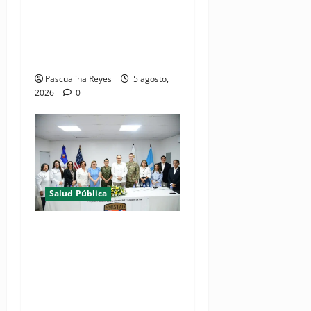
resultados de evaluación
para fortalecer las Redes
Integradas de Servicios de
Salud en Cibao Sur
Pascualina Reyes
5 agosto,
2026
0
Salud Pública
(VIDEOS) Ministerio de
Salud y Comando Sur de los
Estados Unidos realizan
misión médica Amistad
2026 en La Vega