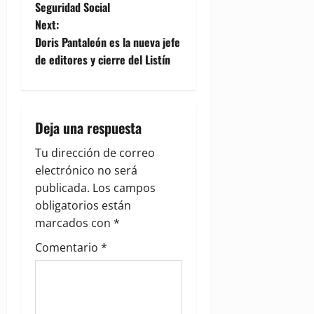
s
Seguridad Social
t
Next:
Doris Pantaleón es la nueva jefe
n
de editores y cierre del Listín
a
v
Deja una respuesta
i
Tu dirección de correo
g
electrónico no será
publicada.
Los campos
a
obligatorios están
marcados con
*
t
Comentario
*
i
o