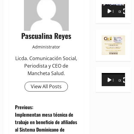
Reproductor
00:00
00:35
de
vídeo
Pascualina Reyes
Administrator
Licda. Comunicación Social,
Periodista y CEO de
Mancheta Salud.
Reproductor
00:00
00:31
de
View All Posts
vídeo
P
Previous:
Implementan mesa técnica de
o
trabajo en beneficio de afiliados
al Sistema Dominicano de