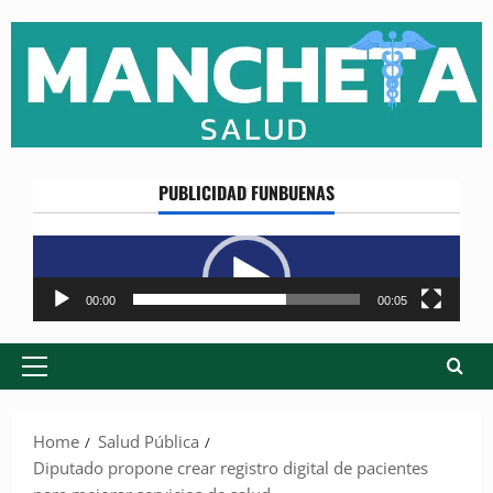
Skip
to
content
PUBLICIDAD FUNBUENAS
Reproductor
de
vídeo
00:00
00:05
Primary
Menu
Home
Salud Pública
Diputado propone crear registro digital de pacientes