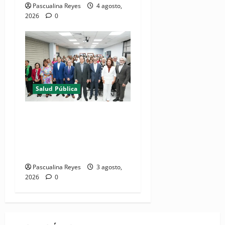
Pascualina Reyes
4 agosto,
2026
0
Salud Pública
(VIDEO) Salud Pública
fortalece entornos laborales
que garanticen el derecho a
la lactancia materna
Pascualina Reyes
3 agosto,
2026
0