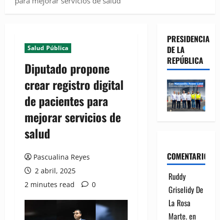
para mejorar servicios de salud
PRESIDENCIA
Salud Pública
DE LA
REPÚBLICA
Diputado propone
crear registro digital
de pacientes para
mejorar servicios de
salud
COMENTARIOS
Pascualina Reyes
2 abril, 2025
Ruddy
2 minutes read
0
Griselidy De
La Rosa
Marte.
en