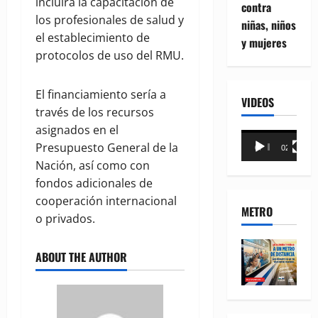
incluirá la capacitación de
contra
los profesionales de salud y
niñas, niños
el establecimiento de
y mujeres
protocolos de uso del RMU.
El financiamiento sería a
VIDEOS
través de los recursos
asignados en el
Reproductor
Presupuesto General de la
00:00
02:18
de
Nación, así como con
vídeo
fondos adicionales de
cooperación internacional
METRO
o privados.
ABOUT THE AUTHOR