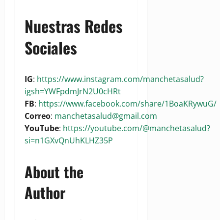
Nuestras Redes
Sociales
IG
:
https://www.instagram.com/manchetasalud?
igsh=YWFpdmJrN2U0cHRt
FB
:
https://www.facebook.com/share/1BoaKRywuG/
Correo
:
manchetasalud@gmail.com
YouTube
:
https://youtube.com/@manchetasalud?
si=n1GXvQnUhKLHZ35P
About the
Author