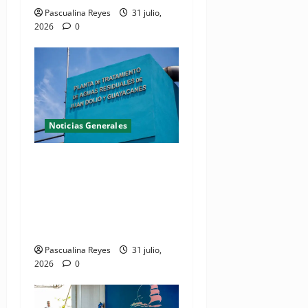
Pascualina Reyes
31 julio,
2026
0
Noticias Generales
Presidente Abinader
inaugura planta de
tratamiento de aguas
residuales en beneficio de
Juan Dolio y Guayacanes
Pascualina Reyes
31 julio,
2026
0