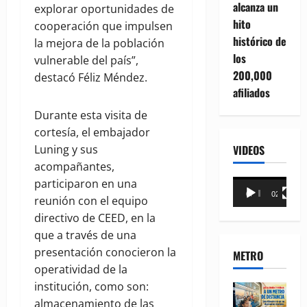
alcanza un
explorar oportunidades de
hito
cooperación que impulsen
histórico de
la mejora de la población
los
vulnerable del país”,
200,000
destacó Féliz Méndez.
afiliados
Durante esta visita de
cortesía, el embajador
VIDEOS
Luning y sus
acompañantes,
participaron en una
Reproductor
00:00
02:18
reunión con el equipo
de
directivo de CEED, en la
vídeo
que a través de una
presentación conocieron la
METRO
operatividad de la
institución, como son:
almacenamiento de las