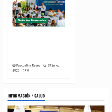
Noticias Generales
(VIDEO) De espacio olvidado
a joya del litoral: Presidente
Abinader entrega la nueva
playa El Faro en San Pedro
de Macorís
Pascualina Reyes
31 julio,
2026
0
INFORMACIÓN / SALUD