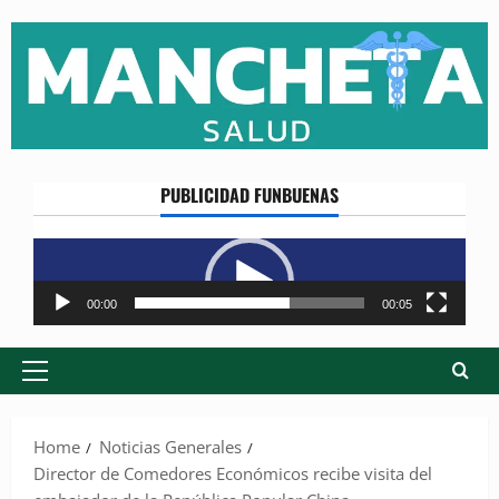
Skip
to
content
PUBLICIDAD FUNBUENAS
Reproductor
de
vídeo
00:00
00:05
Primary
Menu
Home
Noticias Generales
Director de Comedores Económicos recibe visita del