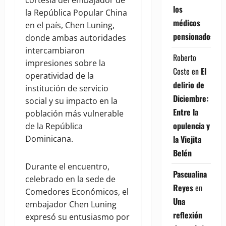
cortesía del embajador de
los
la República Popular China
médicos
en el país, Chen Luning,
pensionados
donde ambas autoridades
intercambiaron
Roberto
impresiones sobre la
Coste
en
El
operatividad de la
delirio de
institución de servicio
Diciembre:
social y su impacto en la
Entre la
población más vulnerable
opulencia y
de la República
la Viejita
Dominicana.
Belén
Durante el encuentro,
Pascualina
celebrado en la sede de
Reyes
en
Comedores Económicos, el
Una
embajador Chen Luning
reflexión
expresó su entusiasmo por