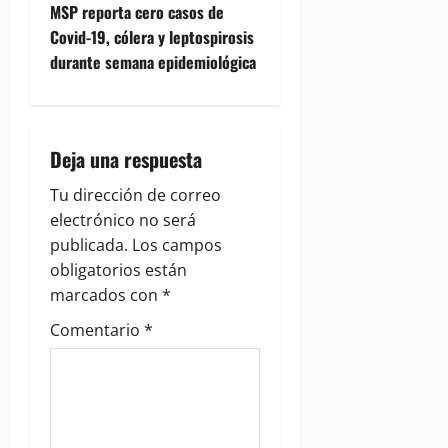
s
MSP reporta cero casos de
t
Covid-19, cólera y leptospirosis
durante semana epidemiológica
n
a
Deja una respuesta
v
Tu dirección de correo
i
electrónico no será
g
publicada.
Los campos
obligatorios están
a
marcados con
*
t
Comentario
*
i
o