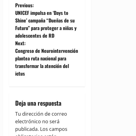
P
Previous:
UNICEF impulsa en ‘Days to
o
Shine’ campaña “Dueñas de su
Futuro” para proteger a niñas y
s
adolescentes de RD
t
Next:
Congreso de Neurointervención
n
plantea ruta nacional para
transformar la atención del
a
ictus
v
i
Deja una respuesta
g
Tu dirección de correo
a
electrónico no será
publicada.
Los campos
t