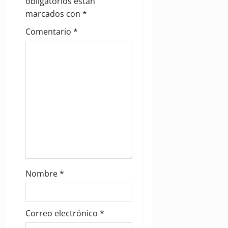
obligatorios están
i
marcados con
*
Comentario
*
o
n
Nombre
*
Correo electrónico
*