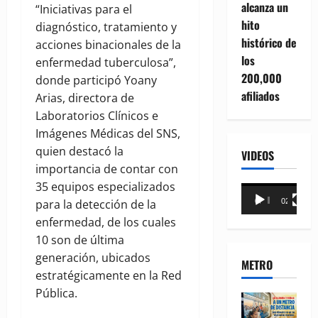
alcanza un
“Iniciativas para el
hito
diagnóstico, tratamiento y
histórico de
acciones binacionales de la
los
enfermedad tuberculosa”,
200,000
donde participó Yoany
afiliados
Arias, directora de
Laboratorios Clínicos e
Imágenes Médicas del SNS,
quien destacó la
VIDEOS
importancia de contar con
35 equipos especializados
Reproductor
para la detección de la
00:00
02:18
de
enfermedad, de los cuales
vídeo
10 son de última
generación, ubicados
METRO
estratégicamente en la Red
Pública.