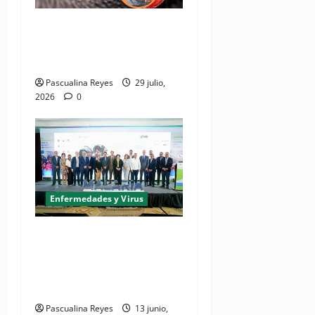
¿Cuál es la realidad de la
enfermedad hepatitis en
Centroamérica y el Caribe?
Pascualina Reyes
29 julio,
2026
0
Enfermedades y Virus
(VIDEO) Más del 80% de
diagnorcados con malaria
inician tratamiento dentro
de las primeras 24 horas
Pascualina Reyes
13 junio,