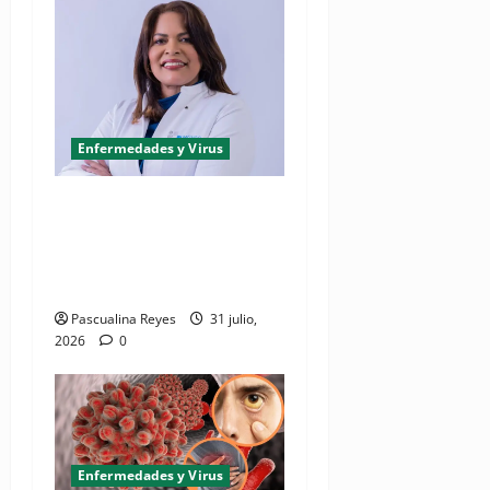
Enfermedades y Virus
(VIDEO) Hepatitis: la
enfermedad silenciosa que
puede avanzar durante años
sin presentar síntomas
Pascualina Reyes
31 julio,
2026
0
Enfermedades y Virus