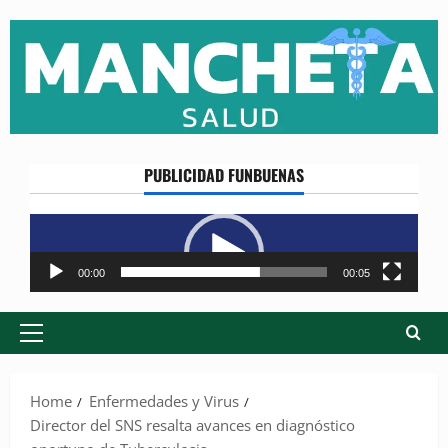
Skip
to
content
PUBLICIDAD FUNBUENAS
Reproductor
de
vídeo
00:00
00:05
Primary
Menu
Home
Enfermedades y Virus
Director del SNS resalta avances en diagnóstico