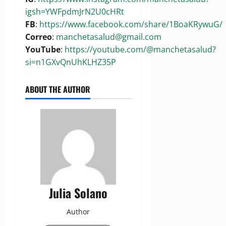
igsh=YWFpdmJrN2U0cHRt
FB
:
https://www.facebook.com/share/1BoaKRywuG/
Correo
:
manchetasalud@gmail.com
YouTube
:
https://youtube.com/@manchetasalud?
si=n1GXvQnUhKLHZ35P
ABOUT THE AUTHOR
Julia Solano
Author