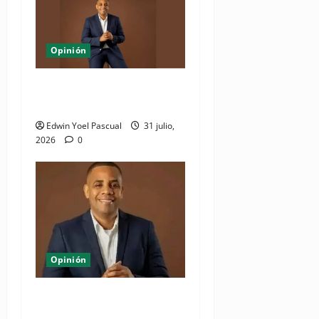
Opinión
La jugada política de Quique
Antún con Alofoke
Edwin Yoel Pascual
31 julio,
2026
0
Opinión
Juan Pablo Duarte: el
hombre que lo dió todo y