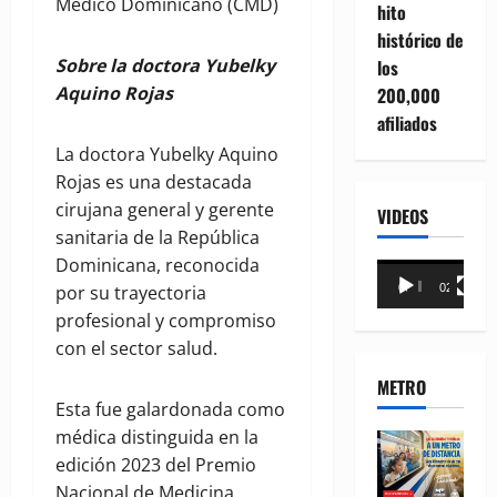
Médico Dominicano (CMD)
hito
histórico de
Sobre la doctora Yubelky
los
Aquino Rojas
200,000
afiliados
La doctora Yubelky Aquino
Rojas es una destacada
cirujana general y gerente
VIDEOS
sanitaria de la República
Dominicana, reconocida
Reproductor
00:00
02:18
por su trayectoria
de
profesional y compromiso
vídeo
con el sector salud.
METRO
Esta fue galardonada como
médica distinguida en la
edición 2023 del Premio
Nacional de Medicina,