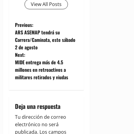
View All Posts
P
Previous:
ARS ASEMAP tendrá su
o
Carrera/Caminata, este sábado
2 de agosto
s
Next:
t
MIDE entrega más de 4.5
millones en retroactivos a
n
militares retirados y viudas
a
v
Deja una respuesta
i
Tu dirección de correo
g
electrónico no será
publicada.
Los campos