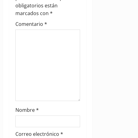
a
obligatorios están
marcados con
*
t
Comentario
*
i
o
n
Nombre
*
Correo electrónico
*