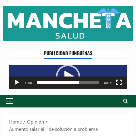
Skip
to
content
PUBLICIDAD FUNBUENAS
Reproductor
de
vídeo
00:00
00:05
Primary
Menu
Home
Opinión
Aumento salarial: "de solución a problema"