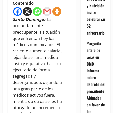
Contenido
y Nutrición
invita a
celebrar su
Santo Domingo
.- Es
52
profundamente
preocupante la situación
aniversario
que enfrentan hoy los
Margarita
médicos dominicanos. El
artero de
reciente aumento salarial,
veras
en
lejos de ser una medida
CMD
justa y equitativa, ha sido
ejecutado de forma
informa
segregada y
sobre
desorganizada, dejando a
decreto del
una gran parte de los
presidente
médicos activos fuera,
Abinader
mientras a otros se les ha
en favor de
otorgado un incremento
los