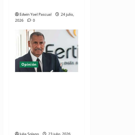
recibió el olvido
Edwin Yoel Pascual
24 julio,
2026
0
Opinión
Del Esplendor de la Pista al
Refugio del Hogar:
Estrategias para un Legado
Sostenible de la Villa de los
XXV Juegos
Centroamericanos y del
Caribe Santo Domingo
Julia Solano
23 julio, 2026