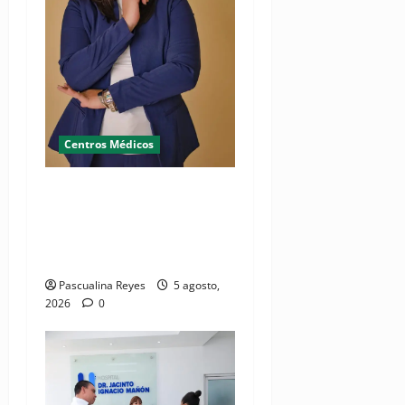
Centros Médicos
RESIDE destaca la
importancia de la salud
mental materna para el
bienestar de las familias
Pascualina Reyes
5 agosto,
2026
0