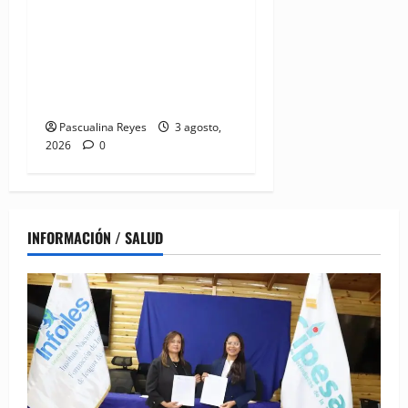
Pediátrico Dr. Hugo
Mendoza acuerdan apoyo a
madres y familias
cuidadoras de niños
hospitalizados
Pascualina Reyes
3 agosto,
2026
0
INFORMACIÓN / SALUD