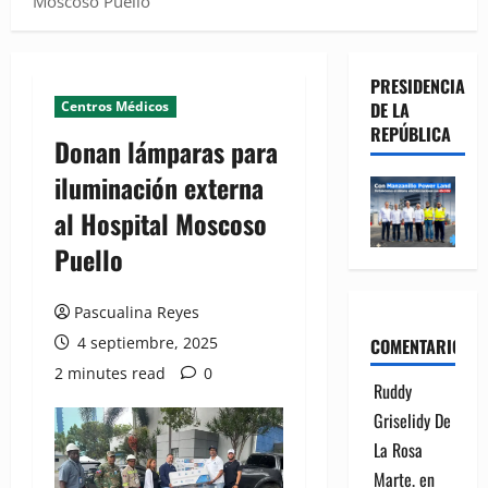
Moscoso Puello
PRESIDENCIA
Centros Médicos
DE LA
REPÚBLICA
Donan lámparas para
iluminación externa
al Hospital Moscoso
Puello
Pascualina Reyes
4 septiembre, 2025
COMENTARIOS
2 minutes read
0
Ruddy
Griselidy De
La Rosa
Marte.
en