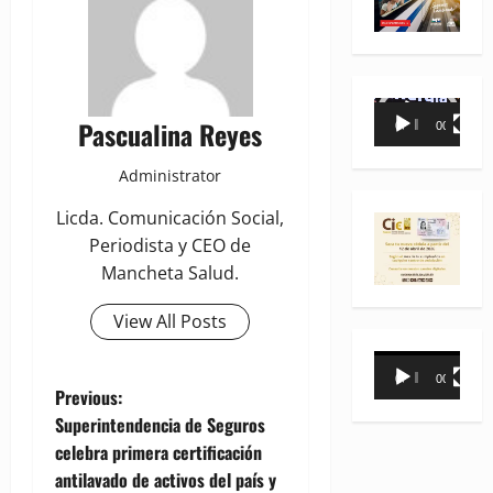
Reproductor
Pascualina Reyes
00:00
00:35
de
vídeo
Administrator
Licda. Comunicación Social,
Periodista y CEO de
Mancheta Salud.
View All Posts
Reproductor
00:00
00:31
de
P
Previous:
vídeo
Superintendencia de Seguros
o
celebra primera certificación
antilavado de activos del país y