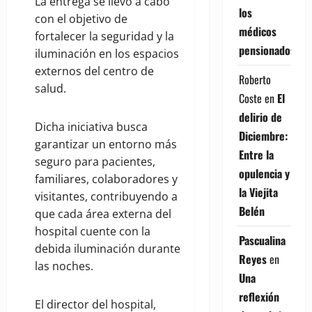
La entrega se llevó a cabo
los
con el objetivo de
médicos
fortalecer la seguridad y la
pensionados
iluminación en los espacios
externos del centro de
Roberto
salud.
Coste
en
El
delirio de
Dicha iniciativa busca
Diciembre:
garantizar un entorno más
Entre la
seguro para pacientes,
opulencia y
familiares, colaboradores y
la Viejita
visitantes, contribuyendo a
Belén
que cada área externa del
hospital cuente con la
Pascualina
debida iluminación durante
Reyes
en
las noches.
Una
reflexión
El director del hospital,