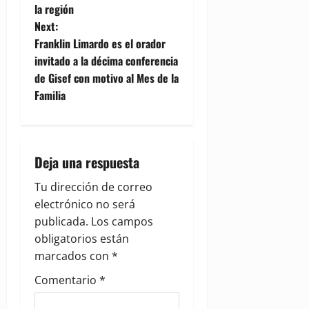
s
la región
t
Next:
Franklin Limardo es el orador
n
invitado a la décima conferencia
de Gisef con motivo al Mes de la
a
Familia
v
i
Deja una respuesta
g
Tu dirección de correo
a
electrónico no será
publicada.
Los campos
t
obligatorios están
i
marcados con
*
Comentario
*
o