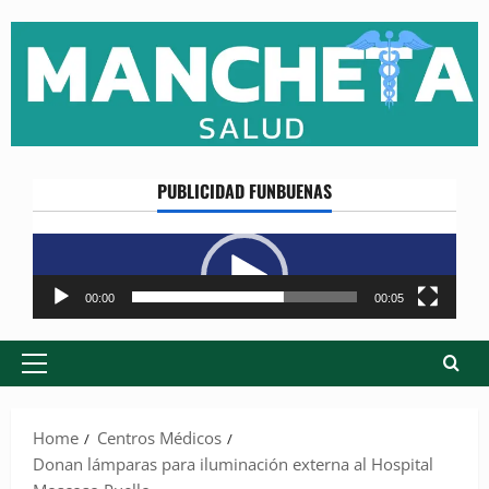
Skip
to
content
PUBLICIDAD FUNBUENAS
Reproductor
de
vídeo
00:00
00:05
Primary
Menu
Home
Centros Médicos
Donan lámparas para iluminación externa al Hospital