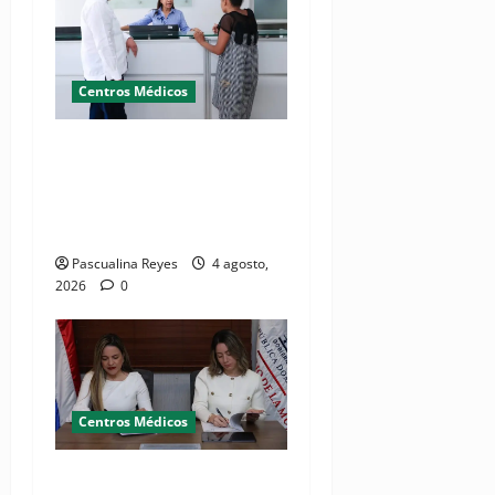
Centros Médicos
Director del SNS realiza
visita no programada al
Hospital Jacinto Ignacio
Mañón
Pascualina Reyes
4 agosto,
2026
0
Centros Médicos
MMujer y Hospital