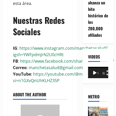
alcanza un
esta área.
hito
histórico de
Nuestras Redes
los
Sociales
200,000
afiliados
IG
:
https://www.instagram.com/manchetasalud?
igsh=YWFpdmJrN2U0cHRt
VIDEOS
FB
:
https://www.facebook.com/share/1BoaKRywuG/
Correo
:
manchetasalud@gmail.com
Reproductor
YouTube
:
https://youtube.com/@manchetasalud?
00:00
02:18
de
si=n1GXvQnUhKLHZ35P
vídeo
ABOUT THE AUTHOR
METRO