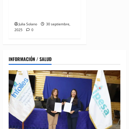
Nadie vio, ni escuchó, ni
dijo nada sobre el embrollo
en SeNaSa
Julia Solano
30 septiembre,
2025
0
INFORMACIÓN / SALUD