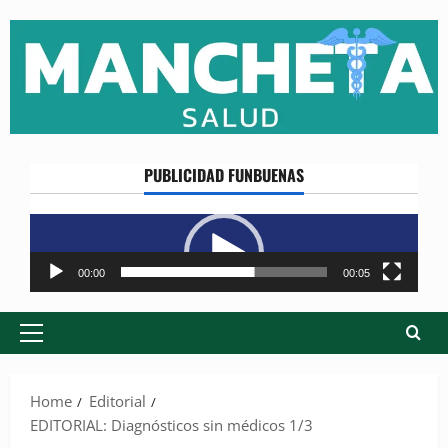
Skip
to
content
PUBLICIDAD FUNBUENAS
Reproductor
de
vídeo
00:00
00:05
Primary
Menu
Home
Editorial
EDITORIAL: Diagnósticos sin médicos 1/3