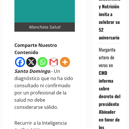
y Nutrición
invita a
celebrar su
Mancheta Salud
52
aniversario
Comparte Nuestro
Margarita
Contenido
artero de
veras
en
Santo Domingo
.- Un
CMD
diagnóstico que no ha sido
informa
consultado ni confirmado
sobre
por un profesional de la
decreto del
salud no debe
presidente
considerarse válido.
Abinader
en favor de
Recurrir a la Inteligencia
los