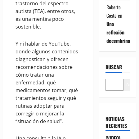
trastorno del espectro
Roberto
autista (TEA), entre otros,
Coste
en
es una mentira poco
Una
sostenible.
reflexión
decembrina
Y ni hablar de YouTube,
donde algunos contenidos
diagnostican y ofrecen
BUSCAR
recomendaciones sobre
cómo tratar una
enfermedad, qué
Buscar
medicamentos tomar, qué
tratamientos seguir y qué
rutinas adoptar para
corregir o mejorar la
NOTICIAS
“situación de salud”.
RECIENTES
(VIDEO)
Una consulta a la IA o