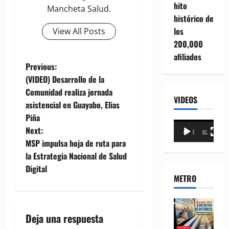
hito
Mancheta Salud.
histórico de
los
View All Posts
200,000
afiliados
P
Previous:
(VIDEO) Desarrollo de la
o
Comunidad realiza jornada
VIDEOS
asistencial en Guayabo, Elias
s
Piña
Reproductor
t
Next:
00:00
02:18
de
MSP impulsa hoja de ruta para
n
vídeo
la Estrategia Nacional de Salud
Digital
a
METRO
v
i
Deja una respuesta