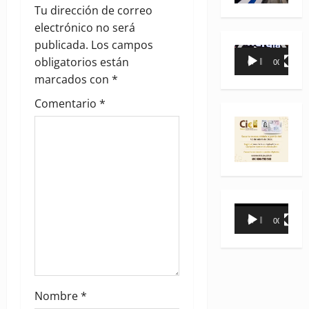
g
Tu dirección de correo
electrónico no será
a
publicada.
Los campos
Reproductor
obligatorios están
00:00
00:35
t
de
marcados con
*
vídeo
i
Comentario
*
o
n
Reproductor
00:00
00:31
de
vídeo
Nombre
*