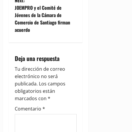
Next:
t
JOEMPRO y el Comité de
Jóvenes de la Cámara de
n
Comercio de Santiago firman
acuerdo
a
v
i
Deja una respuesta
g
Tu dirección de correo
electrónico no será
a
publicada.
Los campos
obligatorios están
t
marcados con
*
i
Comentario
*
o