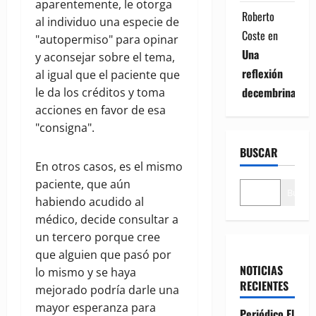
aparentemente, le otorga
Roberto
al individuo una especie de
Coste
en
"autopermiso" para opinar
Una
y aconsejar sobre el tema,
reflexión
al igual que el paciente que
decembrina
le da los créditos y toma
acciones en favor de esa
"consigna".
BUSCAR
En otros casos, es el mismo
paciente, que aún
Buscar
habiendo acudido al
médico, decide consultar a
un tercero porque cree
que alguien que pasó por
NOTICIAS
lo mismo y se haya
RECIENTES
mejorado podría darle una
mayor esperanza para
Periódico El