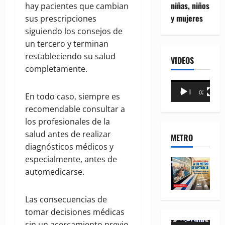
niñas, niños
hay pacientes que cambian
y mujeres
sus prescripciones
siguiendo los consejos de
un tercero y terminan
restableciendo su salud
VIDEOS
completamente.
Reproductor
00:00
02:18
En todo caso, siempre es
de
recomendable consultar a
vídeo
los profesionales de la
salud antes de realizar
METRO
diagnósticos médicos y
especialmente, antes de
automedicarse.
Las consecuencias de
tomar decisiones médicas
sin un acercamiento previo