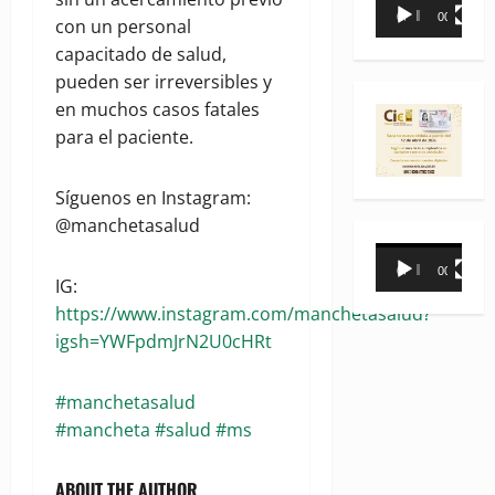
Reproductor
00:00
00:35
con un personal
de
capacitado de salud,
vídeo
pueden ser irreversibles y
en muchos casos fatales
para el paciente.
Síguenos en Instagram:
@manchetasalud
Reproductor
00:00
00:31
de
IG:
vídeo
https://www.instagram.com/manchetasalud?
igsh=YWFpdmJrN2U0cHRt
#manchetasalud
#mancheta #salud #ms
ABOUT THE AUTHOR