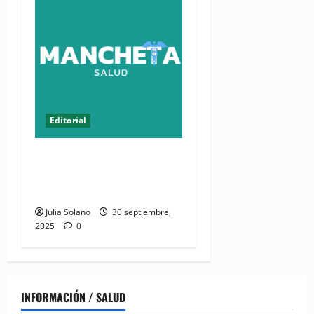
Editorial
Nadie vio, ni escuchó, ni
dijo nada sobre el embrollo
en SeNaSa
Julia Solano
30 septiembre,
2025
0
INFORMACIÓN / SALUD