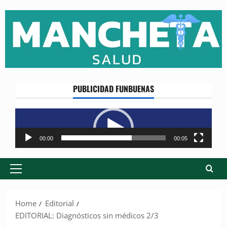
Skip
to
content
PUBLICIDAD FUNBUENAS
Reproductor
de
vídeo
00:00
00:05
Primary
Menu
Home
Editorial
EDITORIAL: Diagnósticos sin médicos 2/3