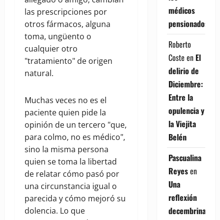
médicos
las prescripciones por
pensionados
otros fármacos, alguna
toma, ungüento o
Roberto
cualquier otro
Coste
en
El
"tratamiento" de origen
delirio de
natural.
Diciembre:
Entre la
Muchas veces no es el
opulencia y
paciente quien pide la
la Viejita
opinión de un tercero "que,
Belén
para colmo, no es médico",
sino la misma persona
Pascualina
quien se toma la libertad
Reyes
en
de relatar cómo pasó por
Una
una circunstancia igual o
reflexión
parecida y cómo mejoró su
decembrina
dolencia. Lo que