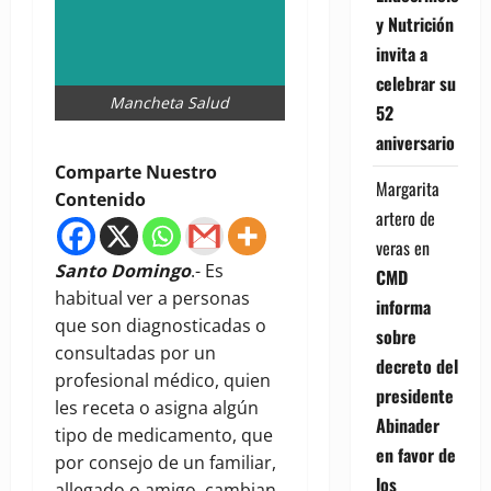
y Nutrición
invita a
celebrar su
Mancheta Salud
52
aniversario
Comparte Nuestro
Margarita
Contenido
artero de
veras
en
Santo Domingo
.- Es
CMD
habitual ver a personas
informa
que son diagnosticadas o
sobre
consultadas por un
decreto del
profesional médico, quien
presidente
les receta o asigna algún
Abinader
tipo de medicamento, que
en favor de
por consejo de un familiar,
los
allegado o amigo, cambian