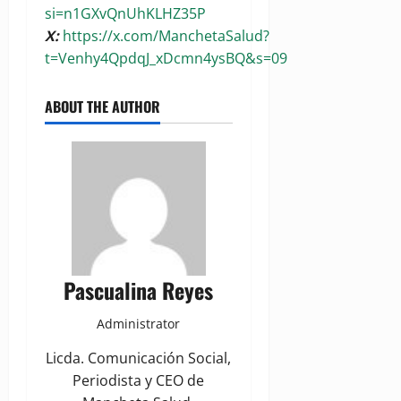
si=n1GXvQnUhKLHZ35P
X:
https://x.com/ManchetaSalud?
t=Venhy4QpdqJ_xDcmn4ysBQ&s=09
ABOUT THE AUTHOR
Pascualina Reyes
Administrator
Licda. Comunicación Social,
Periodista y CEO de