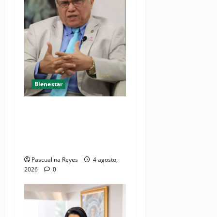
Bienestar
Cardiólogo pediatra
incentiva a la evaluación
cardíaca desde el
nacimiento
Pascualina Reyes
4 agosto,
2026
0