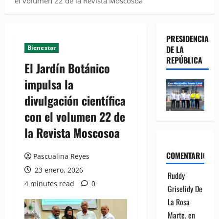
el volumen 22 de la Revista Moscosoa
PRESIDENCIA
Bienestar
DE LA
REPÚBLICA
El Jardín Botánico
impulsa la
divulgación científica
con el volumen 22 de
la Revista Moscosoa
COMENTARIOS
Pascualina Reyes
23 enero, 2026
Ruddy
4 minutes read
0
Griselidy De
La Rosa
Marte.
en