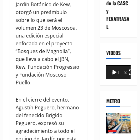
de la CASC
Jardín Botánico de Kew,
y
otorgó un preámbulo
FENATRASA
sobre lo que será el
L
volumen 23 de Moscosoa,
una edición especial
enfocada en el proyecto
“Bosques de Magnolia”,
VIDEOS
que lleva a cabo el JBN,
Kew, Fundación Progressio
Reproductor
00:00
02:18
y Fundación Moscoso
de
Puello.
vídeo
En el cierre del evento,
METRO
Agustín Peguero, hermano
del fenecido Brígido
Peguero, expresó su
agradecimiento a todo el
equipo del Jardín por esta