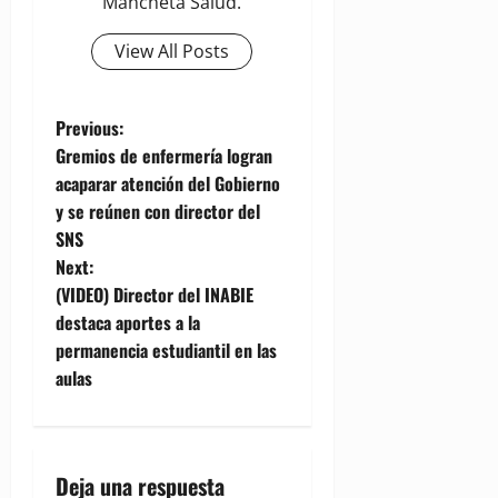
Mancheta Salud.
View All Posts
P
Previous:
Gremios de enfermería logran
o
acaparar atención del Gobierno
y se reúnen con director del
s
SNS
t
Next:
(VIDEO) Director del INABIE
n
destaca aportes a la
permanencia estudiantil en las
a
aulas
v
i
Deja una respuesta