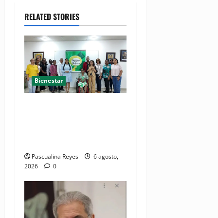
RELATED STORIES
Bienestar
(VIDEO) Sociedad civil con
estrategias para prevenir la
violencia contra niñas,
niños y mujeres
Pascualina Reyes
6 agosto,
2026
0