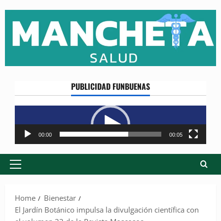
Skip
to
content
PUBLICIDAD FUNBUENAS
Reproductor
de
vídeo
00:00
00:05
Primary
Menu
Home
Bienestar
El Jardín Botánico impulsa la divulgación científica con