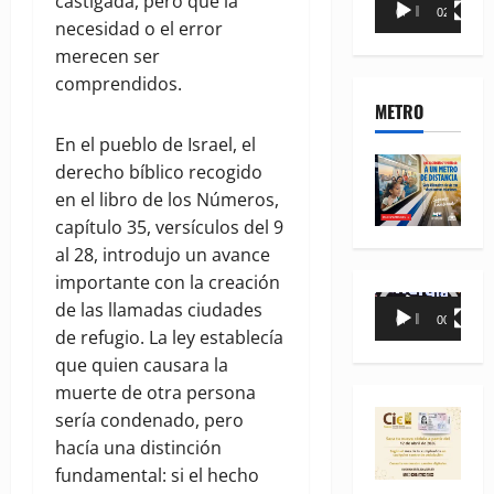
castigada, pero que la
00:00
02:18
de
necesidad o el error
vídeo
merecen ser
comprendidos.
METRO
En el pueblo de Israel, el
derecho bíblico recogido
en el libro de los Números,
capítulo 35, versículos del 9
al 28, introdujo un avance
importante con la creación
Reproductor
de las llamadas ciudades
00:00
00:35
de
de refugio. La ley establecía
vídeo
que quien causara la
muerte de otra persona
sería condenado, pero
hacía una distinción
fundamental: si el hecho