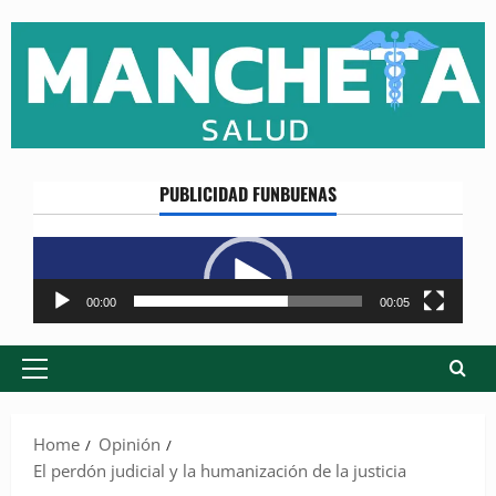
Skip
to
content
PUBLICIDAD FUNBUENAS
Reproductor
de
vídeo
00:00
00:05
Primary
Menu
Home
Opinión
El perdón judicial y la humanización de la justicia