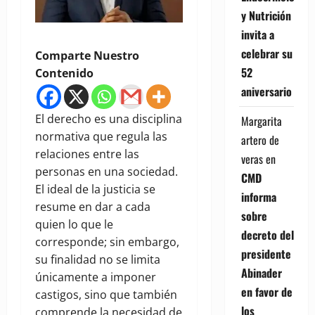
y Nutrición
invita a
celebrar su
Comparte Nuestro
52
Contenido
aniversario
El derecho es una disciplina
Margarita
normativa que regula las
artero de
relaciones entre las
veras
en
personas en una sociedad.
CMD
El ideal de la justicia se
informa
resume en dar a cada
sobre
quien lo que le
decreto del
corresponde; sin embargo,
presidente
su finalidad no se limita
Abinader
únicamente a imponer
en favor de
castigos, sino que también
los
comprende la necesidad de