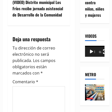
s
(VIDEO) Distrito municipal Los
contra
t
Fríos recibe jornada asistencial
niñas, niños
de Desarrollo de la Comunidad
y mujeres
n
a
VIDEOS
Deja una respuesta
v
Tu dirección de correo
Reproductor
i
00:00
02:18
electrónico no será
de
g
publicada.
Los campos
vídeo
obligatorios están
a
marcados con
*
METRO
t
Comentario
*
i
o