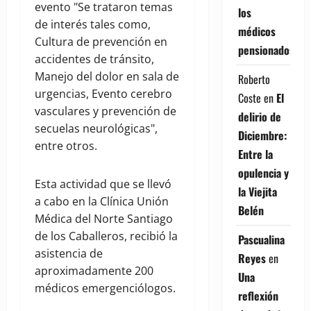
evento "Se trataron temas
los
de interés tales como,
médicos
Cultura de prevención en
pensionados
accidentes de tránsito,
Manejo del dolor en sala de
Roberto
urgencias, Evento cerebro
Coste
en
El
vasculares y prevención de
delirio de
secuelas neurológicas",
Diciembre:
entre otros.
Entre la
opulencia y
Esta actividad que se llevó
la Viejita
a cabo en la Clínica Unión
Belén
Médica del Norte Santiago
de los Caballeros, recibió la
Pascualina
asistencia de
Reyes
en
aproximadamente 200
Una
médicos emergenciólogos.
reflexión