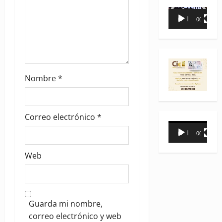
n
Reproductor
00:00
00:35
de
vídeo
Nombre
*
Correo electrónico
*
Reproductor
00:00
00:31
de
vídeo
Web
Guarda mi nombre,
correo electrónico y web