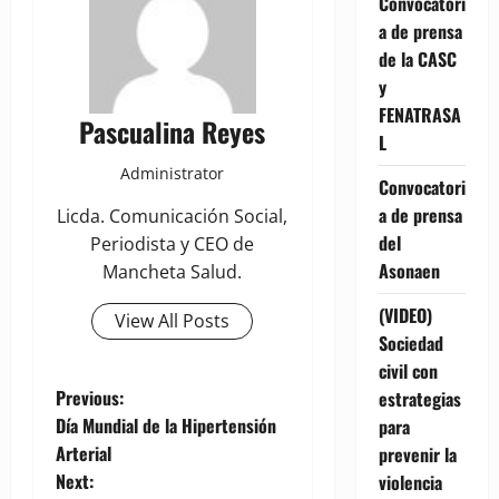
Convocatori
a de prensa
de la CASC
y
FENATRASA
Pascualina Reyes
L
Administrator
Convocatori
a de prensa
Licda. Comunicación Social,
del
Periodista y CEO de
Asonaen
Mancheta Salud.
(VIDEO)
View All Posts
Sociedad
civil con
P
Previous:
estrategias
Día Mundial de la Hipertensión
para
o
Arterial
prevenir la
Next:
violencia