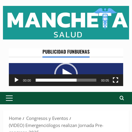
Skip
to
content
PUBLICIDAD FUNBUENAS
Reproductor
de
vídeo
00:00
00:05
Primary
Menu
Home
Congresos y Eventos
(VIDEO) Emergenciólogos realizan Jornada Pre-