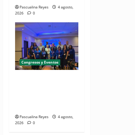
Pascualina Reyes
4 agosto,
2026
0
Congresos y Eventos
(VIDEO) UNASED participa
en encuentro regional de
UNI Américas que reúne a
líderes sindicales del
continente
Pascualina Reyes
4 agosto,
2026
0