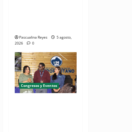
Pediatras afirman que uno
de cada cinco niños puede
desarrollar dermatitis
atópica
Pascualina Reyes
5 agosto,
2026
0
Congresos y Eventos
SNS y el SRSO actualizan
Manual de Comunicación
Interna y Externa para
fortalecer gestión
comunicacional en salud