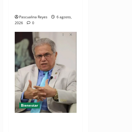
violencia contra niñas,
niños y mujeres
Pascualina Reyes
6 agosto,
2026
0
Bienestar
Cardiólogo pediatra
incentiva a la evaluación