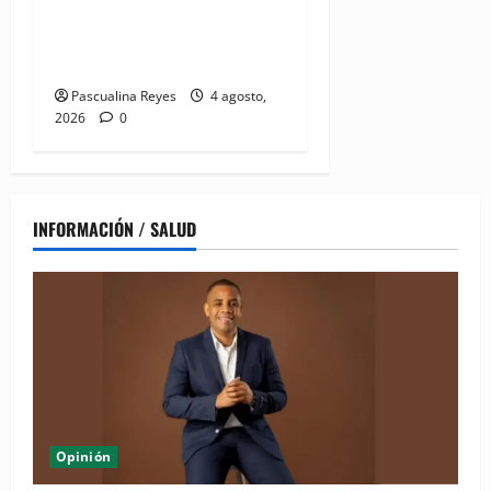
Mamoplastia de reducción:
cuando no se trata de
estética, sino de salud
Pascualina Reyes
4 agosto,
2026
0
INFORMACIÓN / SALUD
Opinión