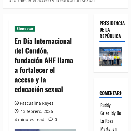
a fortalecer el acceso y la educación sexual
PRESIDENCIA
Bienestar
DE LA
REPÚBLICA
En Día Internacional
del Condón,
fundación AHF llama
a fortalecer el
acceso y la
educación sexual
COMENTARIOS
Pascualina Reyes
Ruddy
13 febrero, 2026
Griselidy De
4 minutes read
0
La Rosa
Marte.
en