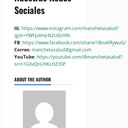
Sociales
IG
:
https://www.instagram.com/manchetasalud?
igsh=YWFpdmJrN2U0cHRt
FB
:
https://www.facebook.com/share/1BoaKRywuG/
Correo
:
manchetasalud@gmail.com
YouTube
:
https://youtube.com/@manchetasalud?
si=n1GXvQnUhKLHZ35P
ABOUT THE AUTHOR