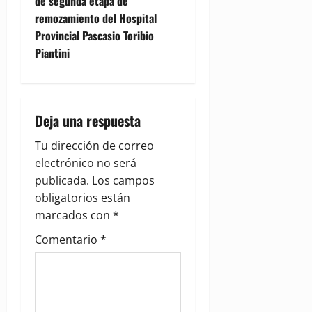
n
de segunda etapa de
remozamiento del Hospital
a
Provincial Pascasio Toribio
v
Piantini
i
g
Deja una respuesta
a
Tu dirección de correo
electrónico no será
t
publicada.
Los campos
i
obligatorios están
marcados con
*
o
Comentario
*
n