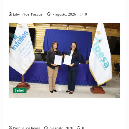
Periódico El Nacional: de lo impreso a lo digital
Edwin Yoel Pascual
7 agosto, 2026
0
Salud
(VIDEO) CIPESA e INFOILES impulsan la primera
iniciativa nacional de comunicación accesible en
salud y periodismo
Pascualina Reyes
6 agosto, 2026
0