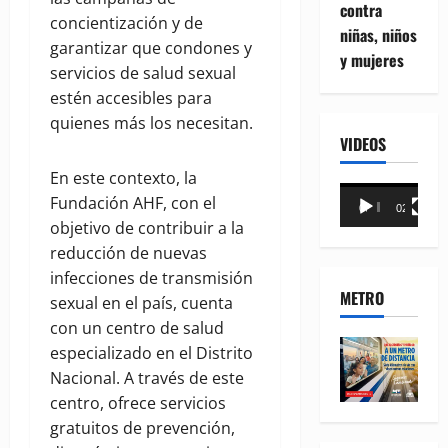
contra
concientización y de
niñas, niños
garantizar que condones y
y mujeres
servicios de salud sexual
estén accesibles para
quienes más los necesitan.
VIDEOS
En este contexto, la
Reproductor
Fundación AHF, con el
00:00
02:18
de
objetivo de contribuir a la
vídeo
reducción de nuevas
infecciones de transmisión
METRO
sexual en el país, cuenta
con un centro de salud
especializado en el Distrito
Nacional. A través de este
centro, ofrece servicios
gratuitos de prevención,