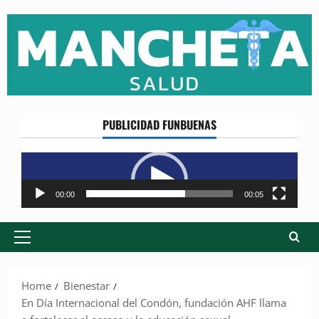
Skip
to
content
PUBLICIDAD FUNBUENAS
Reproductor
de
vídeo
00:00
00:05
Primary
Menu
Home
Bienestar
En Día Internacional del Condón, fundación AHF llama