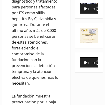
diagnóstico y tratamiento
Reproductor
para personas afectadas
00:00
00:35
de
por ITS como sífilis,
vídeo
hepatitis B y C, clamidia y
gonorrea. Durante el
último año, más de 8,000
personas se beneficiaron
de estas atenciones,
fortaleciendo el
compromiso de la
Reproductor
fundación con la
00:00
00:31
de
prevención, la detección
vídeo
temprana y la atención
efectiva de quienes más lo
necesitan.
La fundación muestra
preocupación por la baja