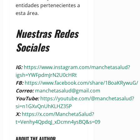
entidades pertenecientes a
esta área.
Nuestras Redes
Sociales
IG:
https://www.instagram.com/manchetasalud?
igsh=YWFpdmJrN2U0cHRt
FB:
https://www.facebook.com/share/1BoaKRywuG/
Correo:
manchetasalud@gmail.com
YouTube:
https://youtube.com/@manchetasalud?
si=n1GXvQnUhKLHZ35P
X:
https://x.com/ManchetaSalud?
t=Venhy4QpdqJ_xDcmn4ysBQ&s=09
ABOUT THE AUTHOR