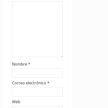
i
o
n
Nombre
*
Correo electrónico
*
Web