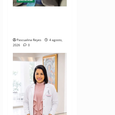
Cardiólogo pediatra
incentiva a la evaluación
cardíaca desde el
nacimiento
Pascualina Reyes
4 agosto,
2026
0