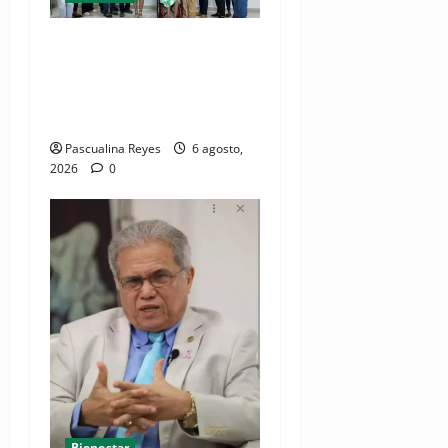
(VIDEO) Sociedad civil con
estrategias para prevenir la
violencia contra niñas,
niños y mujeres
Pascualina Reyes
6 agosto,
2026
0
Bienestar