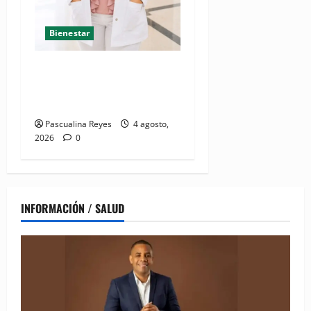
Bienestar
Mamoplastia de reducción:
cuando no se trata de
estética, sino de salud
Pascualina Reyes
4 agosto,
2026
0
INFORMACIÓN / SALUD