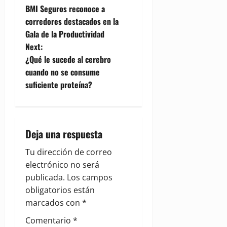
BMI Seguros reconoce a
o
corredores destacados en la
Gala de la Productividad
s
Next:
t
¿Qué le sucede al cerebro
cuando no se consume
n
suficiente proteína?
a
v
Deja una respuesta
i
Tu dirección de correo
g
electrónico no será
publicada.
Los campos
a
obligatorios están
marcados con
*
t
Comentario
*