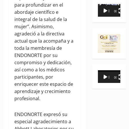
para profundizar en el
Reproductor
abordaje científico e
00:00
00:35
de
integral de la salud de la
vídeo
mujer”. Asimismo,
agradeció a la directiva
actual que la acompaña y a
toda la membresía de
ENDONORTE por su
compromiso y dedicación,
así como a los médicos
Reproductor
participantes, por
00:00
00:31
de
enriquecer este espacio de
vídeo
aprendizaje y crecimiento
profesional.
ENDONORTE expresó su
especial agradecimiento a
Abbott Laboratories por su