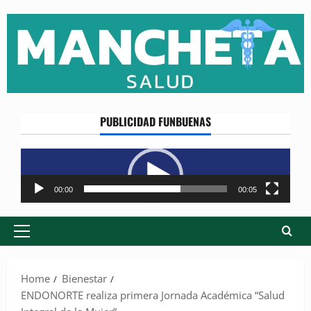
Skip
to
content
PUBLICIDAD FUNBUENAS
Reproductor
de
vídeo
00:00
00:05
Primary
Menu
Home
Bienestar
ENDONORTE realiza primera Jornada Académica “Salud