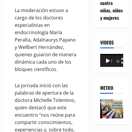
contra
niñas, niños
La moderación estuvo a
y mujeres
cargo de los doctores
especialistas en
endocrinología María
Peralta, Adalnaurys Payano
VIDEOS
y Wellbert Hernández,
quienes guiaron de manera
Reproductor
dinámica cada uno de los
00:00
02:18
de
bloques científicos.
vídeo
La jornada inició con las
METRO
palabras de apertura de la
doctora Michelle Tolentino,
quien destacó que este
encuentro “nos reúne para
compartir conocimientos,
experiencias y, sobre todo,