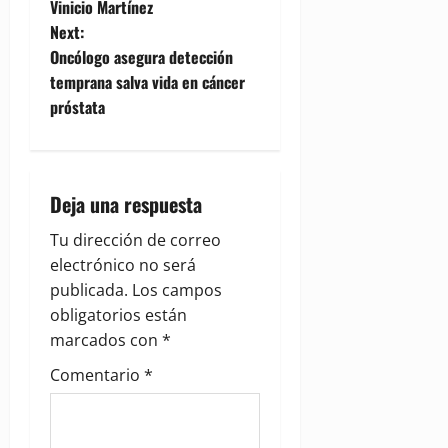
Vinicio Martínez
s
Next:
t
Oncólogo asegura detección
temprana salva vida en cáncer
n
próstata
a
v
Deja una respuesta
i
Tu dirección de correo
g
electrónico no será
publicada.
Los campos
a
obligatorios están
marcados con
*
t
Comentario
*
i
o