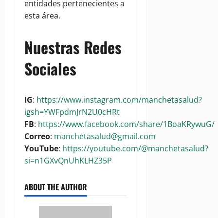
entidades pertenecientes a
esta área.
Nuestras Redes
Sociales
IG
:
https://www.instagram.com/manchetasalud?
igsh=YWFpdmJrN2U0cHRt
FB
:
https://www.facebook.com/share/1BoaKRywuG/
Correo
:
manchetasalud@gmail.com
YouTube
:
https://youtube.com/@manchetasalud?
si=n1GXvQnUhKLHZ35P
ABOUT THE AUTHOR