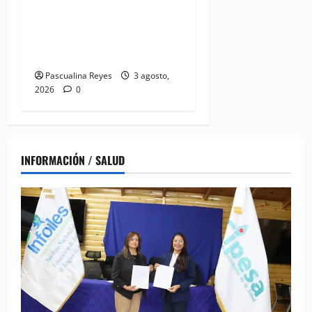
Mendoza acuerdan apoyo a
madres y familias
cuidadoras de niños
hospitalizados
Pascualina Reyes
3 agosto,
2026
0
INFORMACIÓN / SALUD