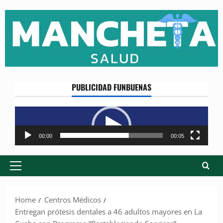
Skip
to
content
PUBLICIDAD FUNBUENAS
Reproductor
de
vídeo
00:00
00:05
Primary
Menu
Home
Centros Médicos
Entregan prótesis dentales a 46 adultos mayores en La