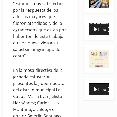
"estamos muy satisfechos
por la respuesta de los
adultos mayores que
fueron atendidos, y de lo
Reproductor
agradecidos que están por
00:00
00:35
de
haber tenido este trabajo
vídeo
que da nueva vida a su
salud sin ningún tipo de
costo".
En la mesa directiva de la
jornada estuvieron
presentes la gobernadora
Reproductor
del distrito municipal La
00:00
00:31
de
Cuaba, María Evangelista
vídeo
Hernández; Carlos Julio
Montaño, alcalde; y el
doctor Smerlin Santiago,