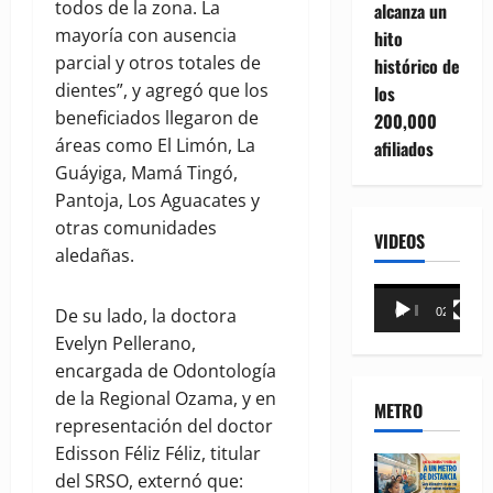
todos de la zona. La
alcanza un
mayoría con ausencia
hito
parcial y otros totales de
histórico de
dientes”, y agregó que los
los
beneficiados llegaron de
200,000
áreas como El Limón, La
afiliados
Guáyiga, Mamá Tingó,
Pantoja, Los Aguacates y
otras comunidades
VIDEOS
aledañas.
Reproductor
De su lado, la doctora
00:00
02:18
de
Evelyn Pellerano,
vídeo
encargada de Odontología
de la Regional Ozama, y en
METRO
representación del doctor
Edisson Féliz Féliz, titular
del SRSO, externó que: