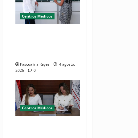
Centros Médicos
Director del SNS realiza
visita no programada al
Hospital Jacinto Ignacio
Mañón
Pascualina Reyes
4 agosto,
2026
0
Centros Médicos
MMujer y Hospital
Pediátrico Dr. Hugo