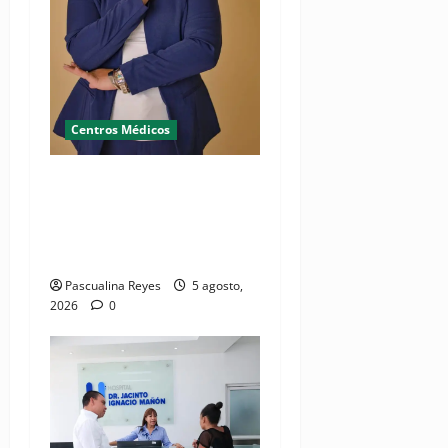
Centros Médicos
RESIDE destaca la
importancia de la salud
mental materna para el
bienestar de las familias
Pascualina Reyes
5 agosto,
2026
0