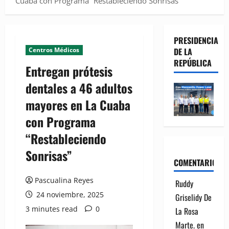
Cuaba con Programa “Restableciendo Sonrisas”
PRESIDENCIA
Centros Médicos
DE LA
REPÚBLICA
Entregan prótesis
dentales a 46 adultos
mayores en La Cuaba
con Programa
“Restableciendo
Sonrisas”
COMENTARIOS
Pascualina Reyes
Ruddy
24 noviembre, 2025
Griselidy De
3 minutes read
0
La Rosa
Marte.
en