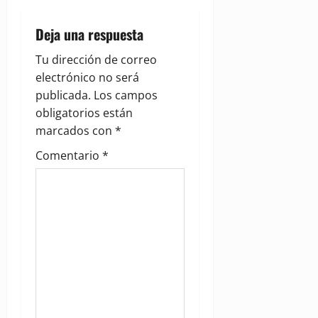
v
i
Deja una respuesta
g
Tu dirección de correo
electrónico no será
a
publicada.
Los campos
obligatorios están
t
marcados con
*
i
Comentario
*
o
n