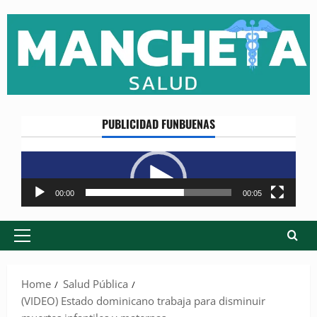
Skip
to
content
PUBLICIDAD FUNBUENAS
Reproductor
de
vídeo
00:00
00:05
Primary
Menu
Home
Salud Pública
(VIDEO) Estado dominicano trabaja para disminuir