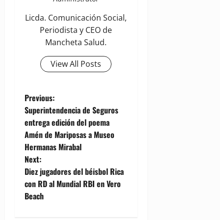
Licda. Comunicación Social,
Periodista y CEO de
Mancheta Salud.
View All Posts
P
Previous:
Superintendencia de Seguros
o
entrega edición del poema
Amén de Mariposas a Museo
s
Hermanas Mirabal
t
Next:
Diez jugadores del béisbol Rica
n
con RD al Mundial RBI en Vero
Beach
a