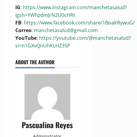
IG
:
https://www.instagram.com/manchetasalud?
igsh=YWFpdmJrN2U0cHRt
FB
:
https://www.facebook.com/share/1BoaKRywuG/
Correo
:
manchetasalud@gmail.com
YouTube
:
https://youtube.com/@manchetasalud?
si=n1GXvQnUhKLHZ35P
ABOUT THE AUTHOR
Pascualina Reyes
Administrator