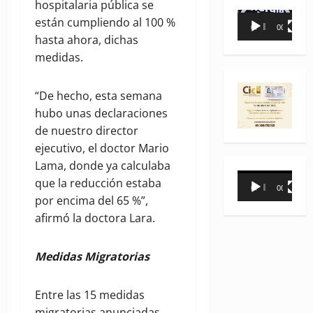
hospitalaria pública se
Reproductor
están cumpliendo al 100 %
00:00
00:35
de
hasta ahora, dichas
vídeo
medidas.
“De hecho, esta semana
hubo unas declaraciones
de nuestro director
ejecutivo, el doctor Mario
Lama, donde ya calculaba
Reproductor
que la reducción estaba
00:00
00:31
de
por encima del 65 %”,
vídeo
afirmó la doctora Lara.
Medidas Migratorias
Entre las 15 medidas
migratorias anunciadas