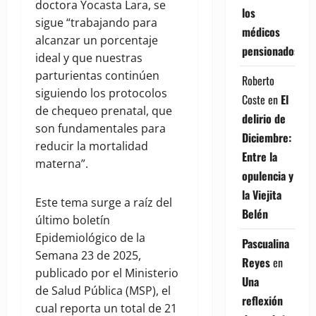
doctora Yocasta Lara, se
los
sigue “trabajando para
médicos
alcanzar un porcentaje
pensionados
ideal y que nuestras
parturientas continúen
Roberto
siguiendo los protocolos
Coste
en
El
de chequeo prenatal, que
delirio de
son fundamentales para
Diciembre:
reducir la mortalidad
Entre la
materna”.
opulencia y
la Viejita
Este tema surge a raíz del
Belén
último boletín
Epidemiológico de la
Pascualina
Semana 23 de 2025,
Reyes
en
publicado por el Ministerio
Una
de Salud Pública (MSP), el
reflexión
cual reporta un total de 21