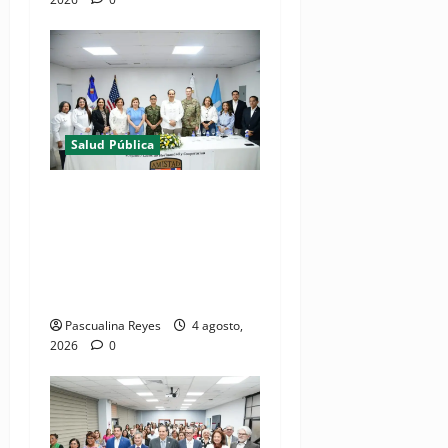
Salud Pública
(VIDEOS) Ministerio de
Salud y Comando Sur de los
Estados Unidos realizan
misión médica Amistad
2026 en La Vega
Pascualina Reyes
4 agosto,
2026
0