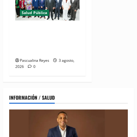
Salud Pública
(VIDEO) Salud Pública
fortalece entornos laborales
que garanticen el derecho a
la lactancia materna
Pascualina Reyes
3 agosto,
2026
0
INFORMACIÓN / SALUD