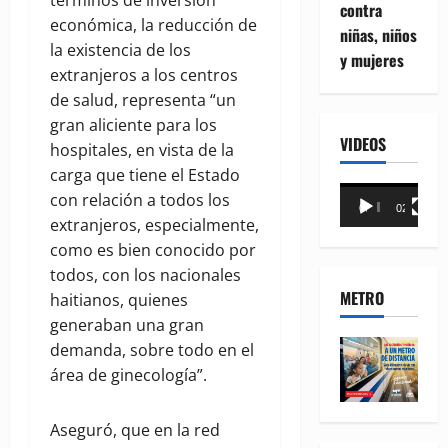
términos de inversión
contra
económica, la reducción de
niñas, niños
la existencia de los
y mujeres
extranjeros a los centros
de salud, representa “un
gran aliciente para los
VIDEOS
hospitales, en vista de la
carga que tiene el Estado
Reproductor
con relación a todos los
00:00
02:18
de
extranjeros, especialmente,
vídeo
como es bien conocido por
todos, con los nacionales
METRO
haitianos, quienes
generaban una gran
demanda, sobre todo en el
área de ginecología”.
Aseguró, que en la red