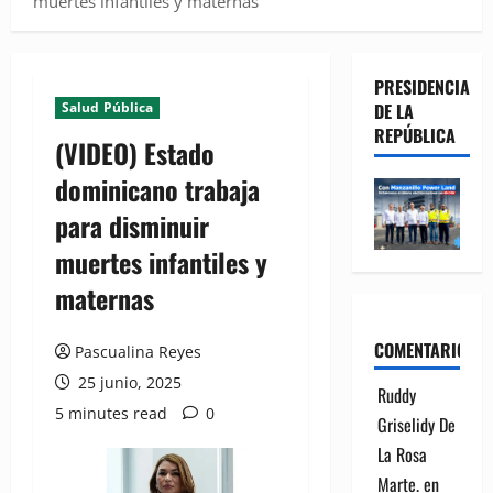
muertes infantiles y maternas
PRESIDENCIA
Salud Pública
DE LA
REPÚBLICA
(VIDEO) Estado
dominicano trabaja
para disminuir
muertes infantiles y
maternas
COMENTARIOS
Pascualina Reyes
25 junio, 2025
Ruddy
5 minutes read
0
Griselidy De
La Rosa
Marte.
en