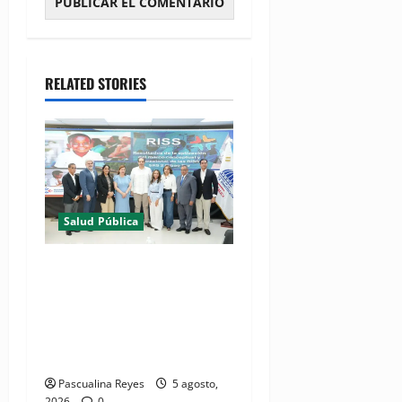
RELATED STORIES
Salud Pública
(VIDEO) MSP presenta
resultados de evaluación
para fortalecer las Redes
Integradas de Servicios de
Salud en Cibao Sur
Pascualina Reyes
5 agosto,
2026
0