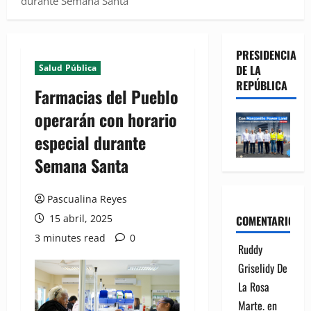
durante Semana Santa
PRESIDENCIA
Salud Pública
DE LA
REPÚBLICA
Farmacias del Pueblo
operarán con horario
especial durante
Semana Santa
Pascualina Reyes
15 abril, 2025
COMENTARIOS
3 minutes read
0
Ruddy
Griselidy De
La Rosa
Marte.
en