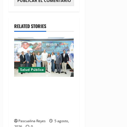
RELATED STORIES
Salud Pública
(VIDEO) MSP presenta
resultados de evaluación
para fortalecer las Redes
Integradas de Servicios de
Salud en Cibao Sur
Pascualina Reyes
5 agosto,
2026
0