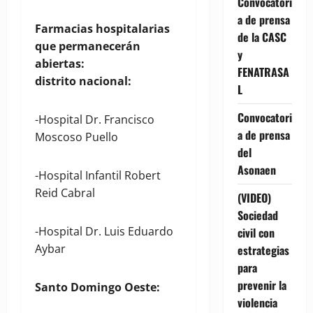
Convocatori
a de prensa
Farmacias hospitalarias
de la CASC
que permanecerán
y
abiertas:
FENATRASA
distrito nacional:
L
Convocatori
-Hospital Dr. Francisco
a de prensa
Moscoso Puello
del
Asonaen
-Hospital Infantil Robert
Reid Cabral
(VIDEO)
Sociedad
-Hospital Dr. Luis Eduardo
civil con
Aybar
estrategias
para
prevenir la
Santo Domingo Oeste:
violencia