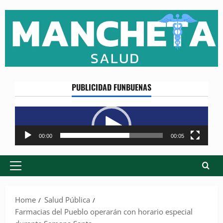
Skip
to
content
PUBLICIDAD FUNBUENAS
Reproductor
de
vídeo
00:00
00:05
Primary
Menu
Home
Salud Pública
Farmacias del Pueblo operarán con horario especial