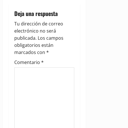
i
Deja una respuesta
g
Tu dirección de correo
a
electrónico no será
publicada.
Los campos
t
obligatorios están
i
marcados con
*
Comentario
*
o
n