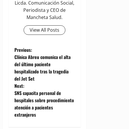
Licda. Comunicación Social,
Periodista y CEO de
Mancheta Salud.
View All Posts
P
Previous:
Clínica Abreu comunica el alta
o
del último paciente
hospitalizado tras la tragedia
s
del Jet Set
t
Next:
SNS capacita personal de
n
hospitales sobre procedimiento
atención a pacientes
a
extranjeros
v