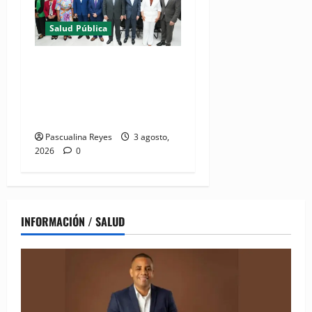
Salud Pública
(VIDEO) Salud Pública
fortalece entornos laborales
que garanticen el derecho a
la lactancia materna
Pascualina Reyes
3 agosto,
2026
0
INFORMACIÓN / SALUD