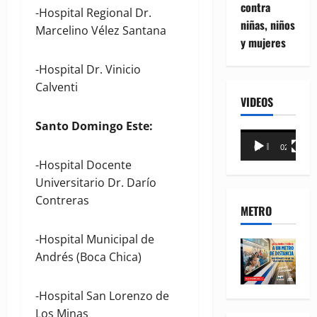
contra
-Hospital Regional Dr.
niñas, niños
Marcelino Vélez Santana
y mujeres
-Hospital Dr. Vinicio
Calventi
VIDEOS
Santo Domingo Este:
Reproductor
00:00
02:18
de
-Hospital Docente
vídeo
Universitario Dr. Darío
Contreras
METRO
-Hospital Municipal de
Andrés (Boca Chica)
-Hospital San Lorenzo de
Los Minas