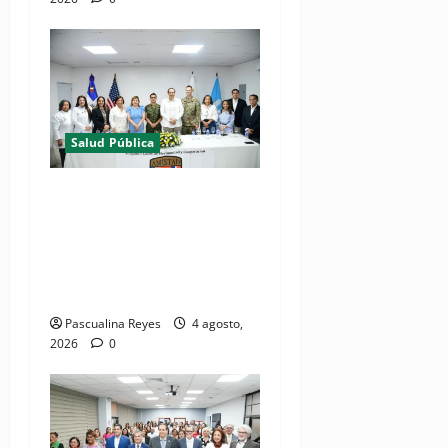
Salud Pública
(VIDEOS) Ministerio de
Salud y Comando Sur de los
Estados Unidos realizan
misión médica Amistad
2026 en La Vega
Pascualina Reyes
4 agosto,
2026
0