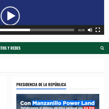
de
ví
00:05
TOS Y REDES
PRESIDENCIA DE LA REPÚBLICA