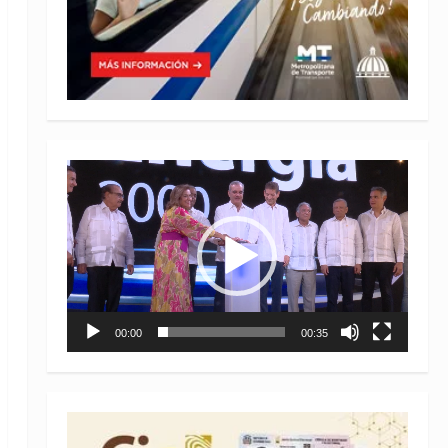
Reproductor
de
vídeo
00:00
00:35