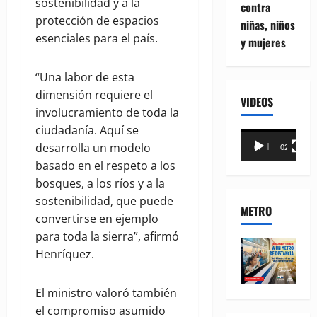
sostenibilidad y a la
contra
protección de espacios
niñas, niños
esenciales para el país.
y mujeres
“Una labor de esta
dimensión requiere el
VIDEOS
involucramiento de toda la
ciudadanía. Aquí se
Reproductor
desarrolla un modelo
00:00
02:18
de
basado en el respeto a los
vídeo
bosques, a los ríos y a la
sostenibilidad, que puede
METRO
convertirse en ejemplo
para toda la sierra”, afirmó
Henríquez.
El ministro valoró también
el compromiso asumido