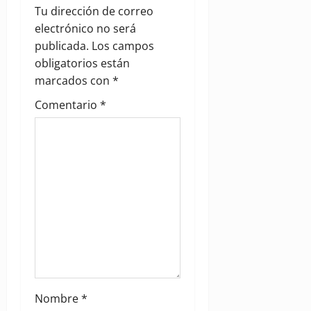
g
Tu dirección de correo
electrónico no será
a
publicada.
Los campos
obligatorios están
t
marcados con
*
i
Comentario
*
o
n
Nombre
*