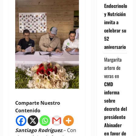
Endocrinología
y Nutrición
invita a
celebrar su
52
aniversario
Margarita
artero de
veras
en
CMD
informa
sobre
Comparte Nuestro
decreto del
Contenido
presidente
Abinader
Santiago Rodríguez
.– Con
en favor de