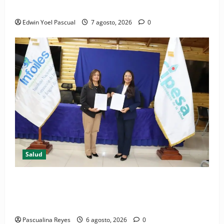
Periódico El Nacional: de lo impreso a lo digital
Edwin Yoel Pascual
7 agosto, 2026
0
Salud
(VIDEO) CIPESA e INFOILES impulsan la primera
iniciativa nacional de comunicación accesible en
salud y periodismo
Pascualina Reyes
6 agosto, 2026
0