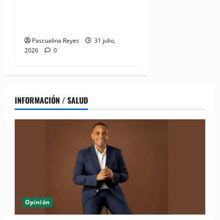
Abinader entrega la nueva
playa El Faro en San Pedro
de Macorís
Pascualina Reyes
31 julio,
2026
0
INFORMACIÓN / SALUD
Opinión