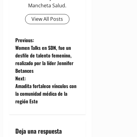
Mancheta Salud.
View All Posts
P
Previous:
Women Talks en SDN, fue un
o
desfile de talento femenino,
realizado por la líder Jennifer
s
Betances
t
Next:
Amadita fortalece vínculos con
n
la comunidad médica de la
región Este
a
v
i
Deja una respuesta