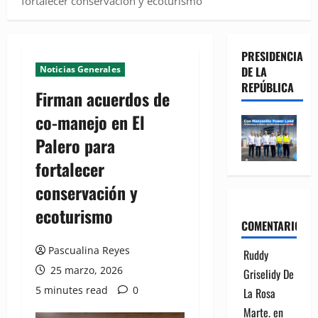
fortalecer conservación y ecoturismo
PRESIDENCIA
Noticias Generales
DE LA
REPÚBLICA
Firman acuerdos de
co-manejo en El
Palero para
fortalecer
conservación y
ecoturismo
COMENTARIOS
Pascualina Reyes
Ruddy
25 marzo, 2026
Griselidy De
5 minutes read
0
La Rosa
Marte.
en