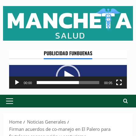
Skip
to
content
PUBLICIDAD FUNBUENAS
Reproductor
de
vídeo
00:00
00:05
Primary
Menu
Home
Noticias Generales
Firman acuerdos de co-manejo en El Palero para