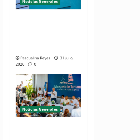
Noticias Generales
Presidente Abinader
inaugura planta de
tratamiento de aguas
residuales en beneficio de
Juan Dolio y Guayacanes
Pascualina Reyes
31 julio,
2026
0
Noticias Generales
(VIDEO) De espacio olvidado
a joya del litoral: Presidente