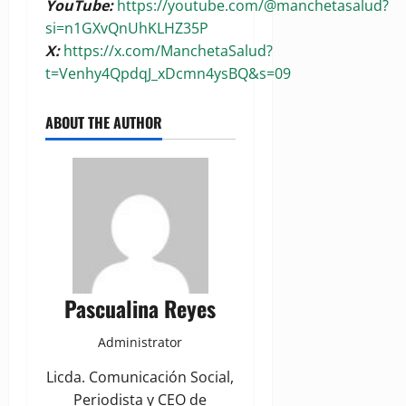
YouTube:
https://youtube.com/@manchetasalud?
si=n1GXvQnUhKLHZ35P
X:
https://x.com/ManchetaSalud?
t=Venhy4QpdqJ_xDcmn4ysBQ&s=09
ABOUT THE AUTHOR
Pascualina Reyes
Administrator
Licda. Comunicación Social,
Periodista y CEO de