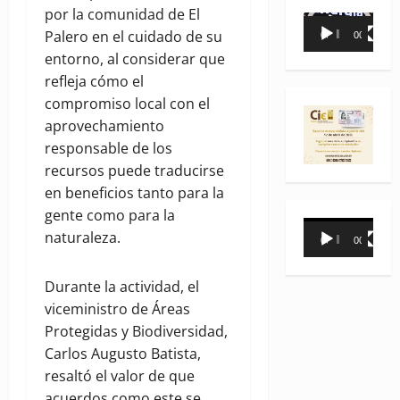
por la comunidad de El
Reproductor
Palero en el cuidado de su
00:00
00:35
de
entorno, al considerar que
vídeo
refleja cómo el
compromiso local con el
aprovechamiento
responsable de los
recursos puede traducirse
en beneficios tanto para la
gente como para la
Reproductor
naturaleza.
00:00
00:31
de
vídeo
Durante la actividad, el
viceministro de Áreas
Protegidas y Biodiversidad,
Carlos Augusto Batista,
resaltó el valor de que
acuerdos como este se