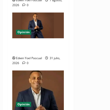
Edwin Yoel Pascual
7 agosto,
2026
0
Opinión
La jugada política de Quique
Antún con Alofoke
Edwin Yoel Pascual
31 julio,
2026
0
Opinión