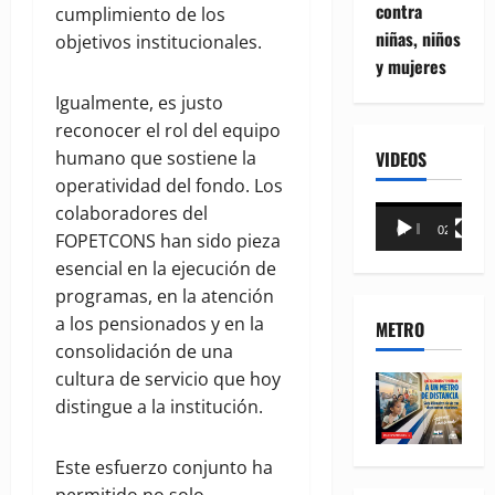
contra
cumplimiento de los
niñas, niños
objetivos institucionales.
y mujeres
Igualmente, es justo
reconocer el rol del equipo
VIDEOS
humano que sostiene la
operatividad del fondo. Los
colaboradores del
Reproductor
00:00
02:18
FOPETCONS han sido pieza
de
esencial en la ejecución de
vídeo
programas, en la atención
a los pensionados y en la
METRO
consolidación de una
cultura de servicio que hoy
distingue a la institución.
Este esfuerzo conjunto ha