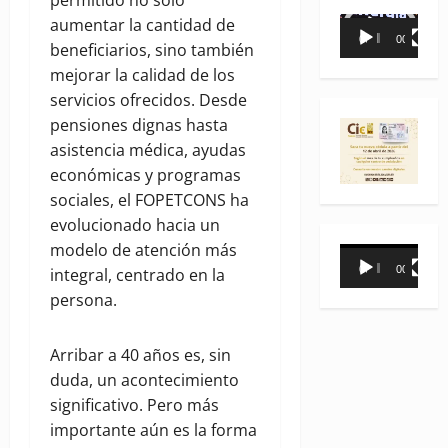
permitido no solo
Reproductor
aumentar la cantidad de
00:00
00:35
de
beneficiarios, sino también
vídeo
mejorar la calidad de los
servicios ofrecidos. Desde
pensiones dignas hasta
asistencia médica, ayudas
económicas y programas
sociales, el FOPETCONS ha
evolucionado hacia un
modelo de atención más
Reproductor
00:00
00:31
integral, centrado en la
de
persona.
vídeo
Arribar a 40 años es, sin
duda, un acontecimiento
significativo. Pero más
importante aún es la forma