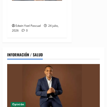
Juan Pablo Duarte: el
hombre que lo dió todo y
recibió el olvido
Edwin Yoel Pascual
24 julio,
2026
0
INFORMACIÓN / SALUD
Opinión