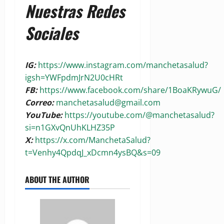
Nuestras Redes
Sociales
IG:
https://www.instagram.com/manchetasalud?
igsh=YWFpdmJrN2U0cHRt
FB:
https://www.facebook.com/share/1BoaKRywuG/
Correo:
manchetasalud@gmail.com
YouTube:
https://youtube.com/@manchetasalud?
si=n1GXvQnUhKLHZ35P
X:
https://x.com/ManchetaSalud?
t=Venhy4QpdqJ_xDcmn4ysBQ&s=09
ABOUT THE AUTHOR