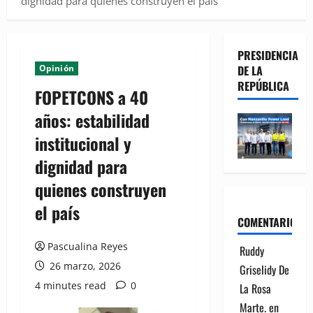
dignidad para quienes construyen el país
PRESIDENCIA
Opinión
DE LA
REPÚBLICA
FOPETCONS a 40
años: estabilidad
institucional y
dignidad para
quienes construyen
el país
COMENTARIOS
Pascualina Reyes
Ruddy
26 marzo, 2026
Griselidy De
4 minutes read
0
La Rosa
Marte.
en