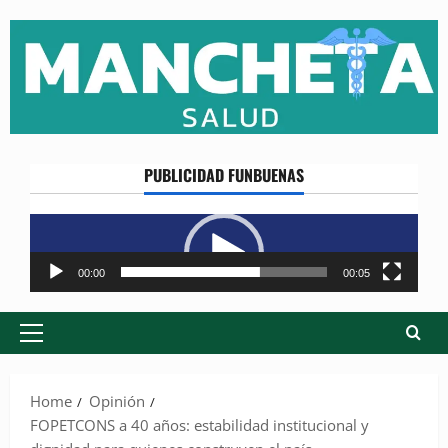
Skip
to
content
PUBLICIDAD FUNBUENAS
Reproductor
de
vídeo
00:00
00:05
Primary
Menu
Home
Opinión
FOPETCONS a 40 años: estabilidad institucional y