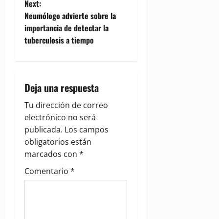
Next:
t
Neumólogo advierte sobre la
importancia de detectar la
n
tuberculosis a tiempo
a
v
Deja una respuesta
i
Tu dirección de correo
g
electrónico no será
publicada.
Los campos
a
obligatorios están
marcados con
*
t
Comentario
*
i
o