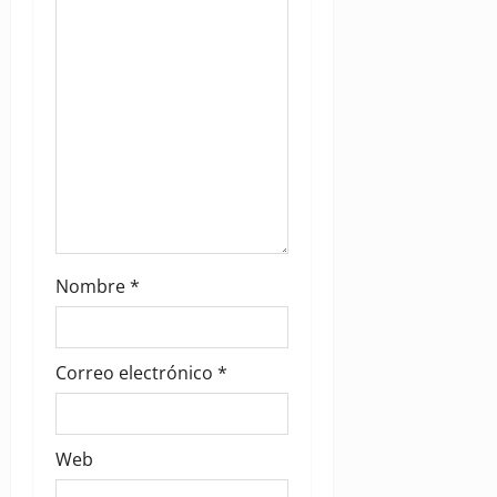
o
n
Nombre
*
Correo electrónico
*
Web