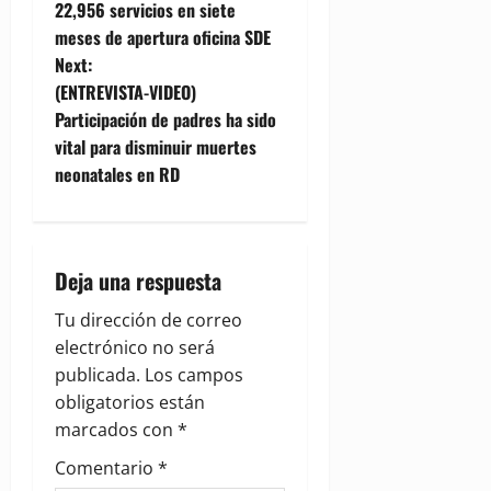
o
22,956 servicios en siete
meses de apertura oficina SDE
s
Next:
t
(ENTREVISTA-VIDEO)
Participación de padres ha sido
n
vital para disminuir muertes
neonatales en RD
a
v
i
Deja una respuesta
g
Tu dirección de correo
electrónico no será
a
publicada.
Los campos
obligatorios están
t
marcados con
*
i
Comentario
*