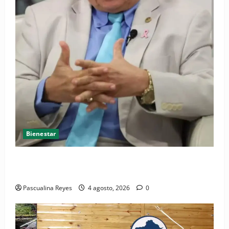
Bienestar
Cardiólogo pediatra incentiva a la evaluación
cardíaca desde el nacimiento
Pascualina Reyes
4 agosto, 2026
0