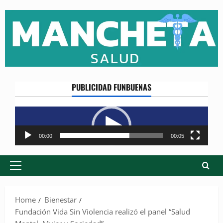
Skip
to
content
PUBLICIDAD FUNBUENAS
Reproductor
de
vídeo
00:00
00:05
Primary
Menu
Home
Bienestar
Fundación Vida Sin Violencia realizó el panel “Salud