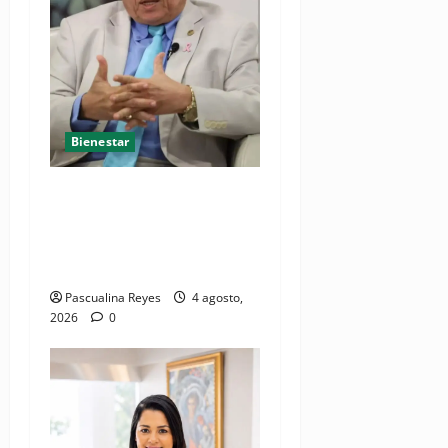
Bienestar
Cardiólogo pediatra
incentiva a la evaluación
cardíaca desde el
nacimiento
Pascualina Reyes
4 agosto,
2026
0