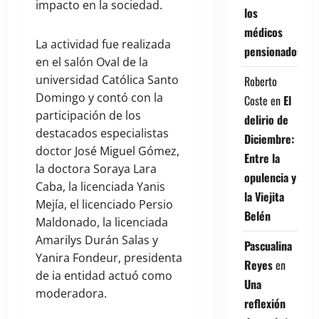
impacto en la sociedad.
los
médicos
La actividad fue realizada
pensionados
en el salón Oval de la
universidad Católica Santo
Roberto
Domingo y contó con la
Coste
en
El
participación de los
delirio de
destacados especialistas
Diciembre:
doctor José Miguel Gómez,
Entre la
la doctora Soraya Lara
opulencia y
Caba, la licenciada Yanis
la Viejita
Mejía, el licenciado Persio
Belén
Maldonado, la licenciada
Amarilys Durán Salas y
Pascualina
Yanira Fondeur, presidenta
Reyes
en
de ia entidad actuó como
Una
moderadora.
reflexión