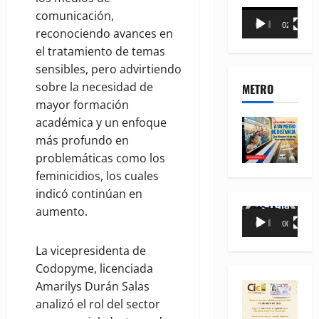
Reproductor
comunicación,
00:00
02:18
de
reconociendo avances en
vídeo
el tratamiento de temas
sensibles, pero advirtiendo
sobre la necesidad de
METRO
mayor formación
académica y un enfoque
más profundo en
problemáticas como los
feminicidios, los cuales
indicó continúan en
aumento.
Reproductor
00:00
00:35
de
vídeo
La vicepresidenta de
Codopyme, licenciada
Amarilys Durán Salas
analizó el rol del sector