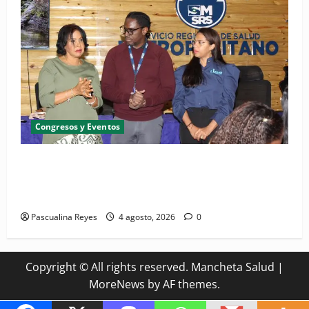
Congresos y Eventos
SNS y el SRSO actualizan Manual de Comunicación
Interna y Externa para fortalecer gestión
comunicacional en salud
Pascualina Reyes
4 agosto, 2026
0
Copyright © All rights reserved. Mancheta Salud
|
MoreNews
by AF themes.