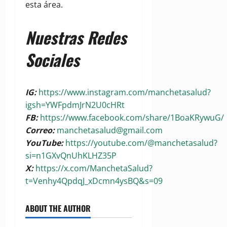
esta área.
Nuestras Redes
Sociales
IG:
https://www.instagram.com/manchetasalud?
igsh=YWFpdmJrN2U0cHRt
FB:
https://www.facebook.com/share/1BoaKRywuG/
Correo:
manchetasalud@gmail.com
YouTube:
https://youtube.com/@manchetasalud?
si=n1GXvQnUhKLHZ35P
X:
https://x.com/ManchetaSalud?
t=Venhy4QpdqJ_xDcmn4ysBQ&s=09
ABOUT THE AUTHOR