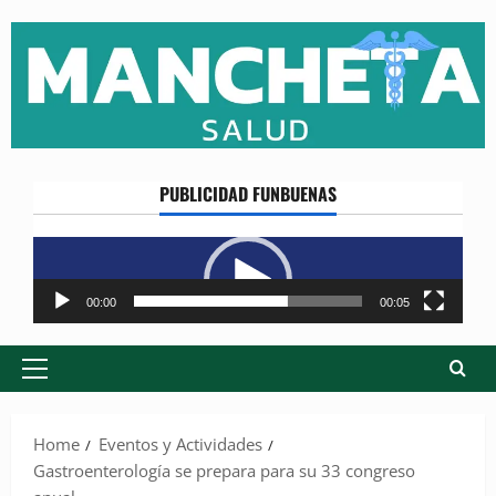
Skip
to
content
PUBLICIDAD FUNBUENAS
Reproductor
de
vídeo
00:00
00:05
Primary
Menu
Home
Eventos y Actividades
Gastroenterología se prepara para su 33 congreso