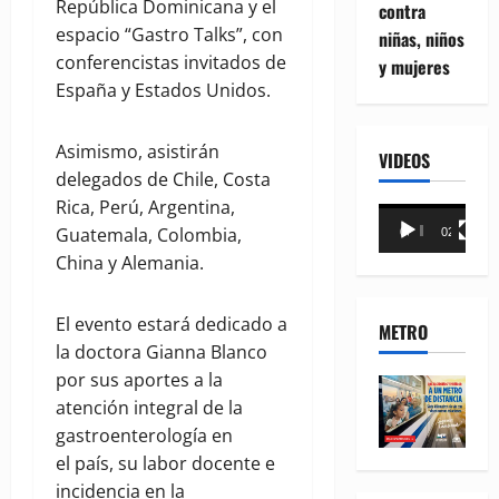
República Dominicana y el
contra
espacio “Gastro Talks”, con
niñas, niños
conferencistas invitados de
y mujeres
España y Estados Unidos.
Asimismo, asistirán
VIDEOS
delegados de Chile, Costa
Rica, Perú, Argentina,
Reproductor
Guatemala, Colombia,
00:00
02:18
de
China y Alemania.
vídeo
El evento estará dedicado a
METRO
la doctora Gianna Blanco
por sus aportes a la
atención integral de la
gastroenterología en
el país, su labor docente e
incidencia en la