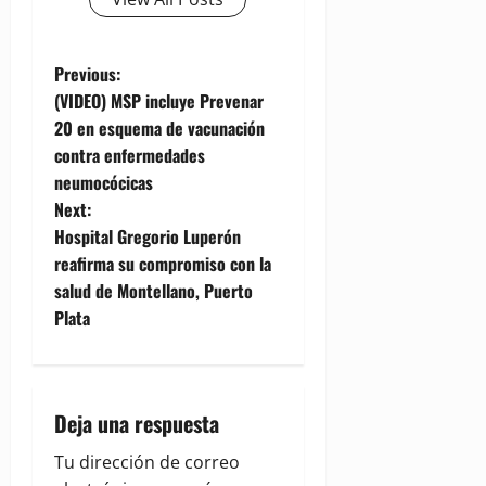
P
Previous:
(VIDEO) MSP incluye Prevenar
o
20 en esquema de vacunación
contra enfermedades
s
neumocócicas
t
Next:
Hospital Gregorio Luperón
n
reafirma su compromiso con la
salud de Montellano, Puerto
a
Plata
v
i
Deja una respuesta
g
Tu dirección de correo