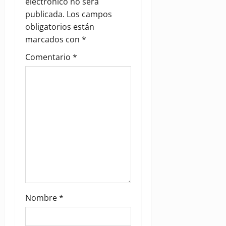
a
electrónico no será
publicada.
Los campos
t
obligatorios están
i
marcados con
*
Comentario
*
o
n
Nombre
*