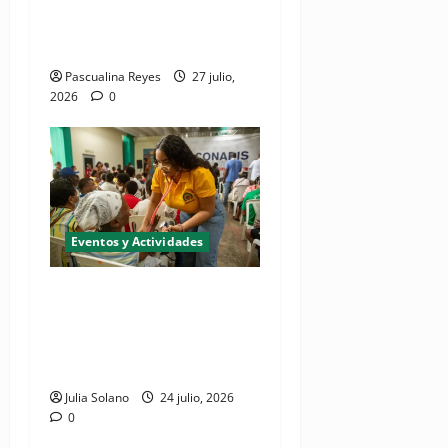
de investigación a presentar
en EPISTHEME 2026
Pascualina Reyes
27 julio,
2026
0
Eventos y Actividades
Realizarán jornada de
inclusión social "CONADIS
para Todos" en San Juan de
la Maguana
Julia Solano
24 julio, 2026
0