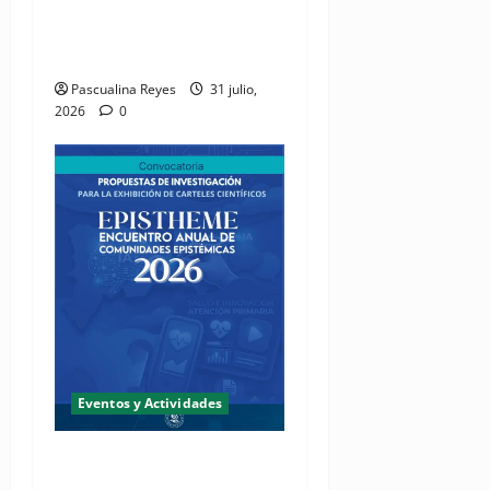
miembros a soltar el
micrófono y ponerse los
tenis
Pascualina Reyes
31 julio,
2026
0
Eventos y Actividades
Fundación Two Oceans abre
convocatoria de propuestas