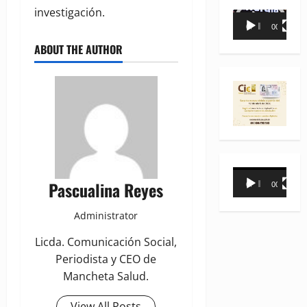
investigación.
Reproductor
00:00
00:35
de
ABOUT THE AUTHOR
vídeo
Reproductor
Pascualina Reyes
00:00
00:31
de
vídeo
Administrator
Licda. Comunicación Social,
Periodista y CEO de
Mancheta Salud.
View All Posts