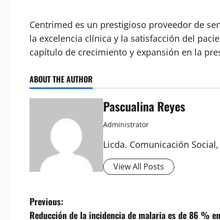
Centrimed es un prestigioso proveedor de se
la excelencia clínica y la satisfacción del pa
capítulo de crecimiento y expansión en la pres
ABOUT THE AUTHOR
Pascualina Reyes
Administrator
Licda. Comunicación Social,
View All Posts
P
Previous:
Reducción de la incidencia de malaria es de 86 % en