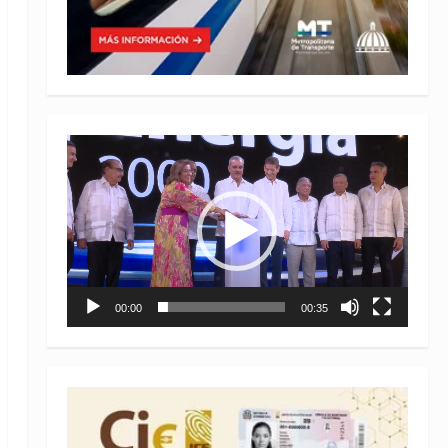
Reproductor
de
vídeo
00:00
00:35