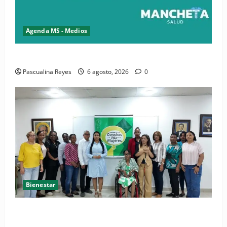
Agenda MS - Medios
Convocatoria de prensa del Asonaen
Pascualina Reyes
6 agosto, 2026
0
Bienestar
(VIDEO) Sociedad civil con estrategias para prevenir
la violencia contra niñas, niños y mujeres