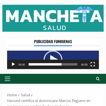
Skip
to
content
PUBLICIDAD FUNBUENAS
Reproductor
de
vídeo
00:00
00:05
Primary
Menu
Home
Salud
Harvard certifica al dominicano Marcos Peguero en