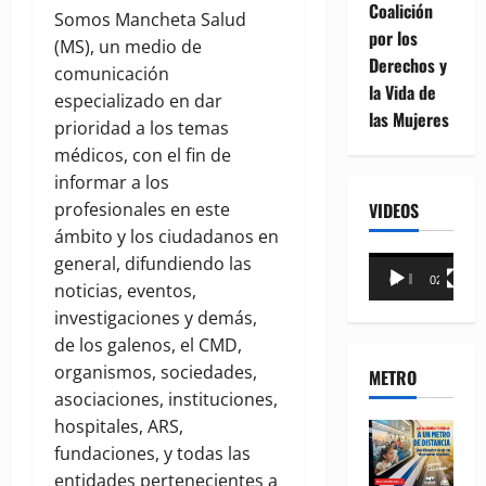
Coalición
Somos Mancheta Salud
por los
(MS), un medio de
Derechos y
comunicación
la Vida de
especializado en dar
las Mujeres
prioridad a los temas
médicos, con el fin de
informar a los
VIDEOS
profesionales en este
ámbito y los ciudadanos en
general, difundiendo las
Reproductor
00:00
02:18
noticias, eventos,
de
investigaciones y demás,
vídeo
de los galenos, el CMD,
organismos, sociedades,
METRO
asociaciones, instituciones,
hospitales, ARS,
fundaciones, y todas las
entidades pertenecientes a