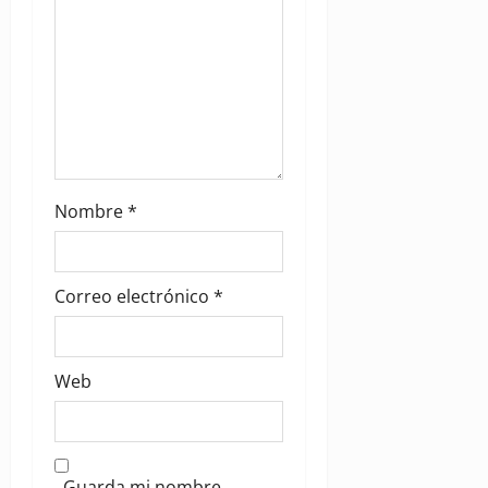
o
n
Nombre
*
Correo electrónico
*
Web
Guarda mi nombre,