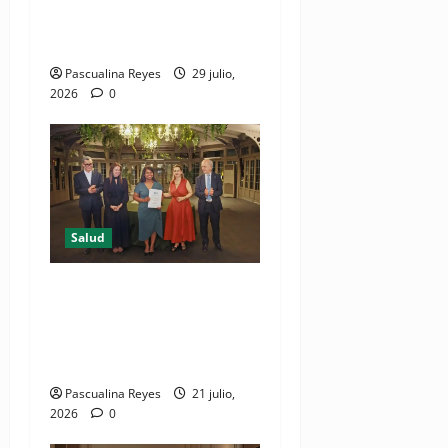
de mayor demanda durante
2025 en Profamilia
Pascualina Reyes
29 julio,
2026
0
Salud
DIDA recibe reconocimiento
internacional de la OISS por
buenas prácticas en
digitalización
Pascualina Reyes
21 julio,
2026
0