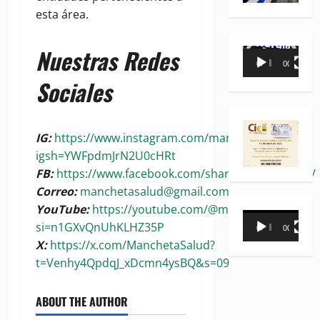
esta área.
Nuestras Redes
Reproductor
00:00
00:35
de
Sociales
vídeo
IG:
https://www.instagram.com/manchetasalud?
igsh=YWFpdmJrN2U0cHRt
FB:
https://www.facebook.com/share/1BoaKRywuG/
Correo:
manchetasalud@gmail.com
YouTube:
https://youtube.com/@manchetasalud?
Reproductor
si=n1GXvQnUhKLHZ35P
00:00
00:31
de
X:
https://x.com/ManchetaSalud?
vídeo
t=Venhy4QpdqJ_xDcmn4ysBQ&s=09
ABOUT THE AUTHOR