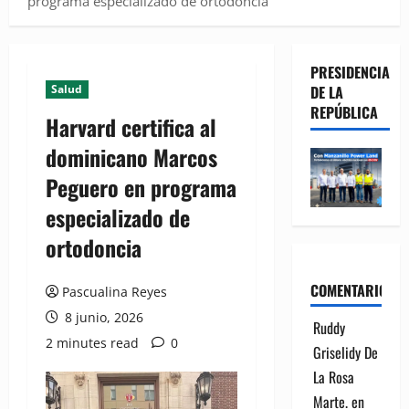
programa especializado de ortodoncia
PRESIDENCIA
Salud
DE LA
REPÚBLICA
Harvard certifica al
dominicano Marcos
Peguero en programa
especializado de
ortodoncia
COMENTARIOS
Pascualina Reyes
8 junio, 2026
Ruddy
2 minutes read
0
Griselidy De
La Rosa
Marte.
en