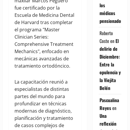
maxilar Marcos Peguero
los
fue certificado por la
médicos
Escuela de Medicina Dental
pensionados
de Harvard tras completar
el programa "Master
Roberto
Clinician Series:
Coste
en
El
Comprehensive Treatment
delirio de
Mechanics", enfocado en
Diciembre:
mecánicas avanzadas de
Entre la
tratamiento ortodóncico.
opulencia y
la Viejita
La capacitación reunió a
Belén
especialistas de distintas
partes del mundo para
Pascualina
profundizar en técnicas
Reyes
en
modernas de diagnóstico,
Una
planificación y tratamiento
reflexión
de casos complejos de