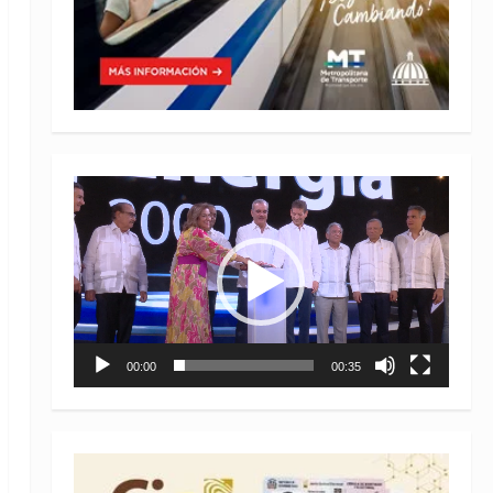
Reproductor
de
vídeo
00:00
00:35