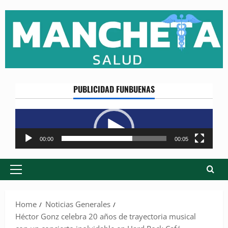
Skip
to
content
PUBLICIDAD FUNBUENAS
Reproductor
de
vídeo
00:00
00:05
Primary
Menu
Home
Noticias Generales
Héctor Gonz celebra 20 años de trayectoria musical