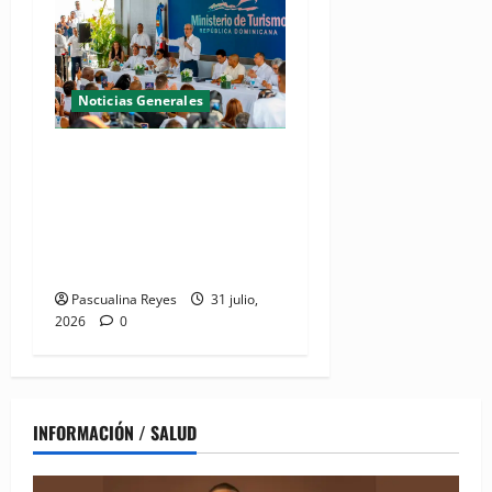
Noticias Generales
(VIDEO) De espacio olvidado
a joya del litoral: Presidente
Abinader entrega la nueva
playa El Faro en San Pedro
de Macorís
Pascualina Reyes
31 julio,
2026
0
INFORMACIÓN / SALUD