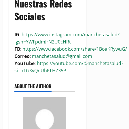
Nuestras Redes
Sociales
IG
:
https://www.instagram.com/manchetasalud?
igsh=YWFpdmJrN2U0cHRt
FB
:
https://www.facebook.com/share/1BoaKRywuG/
Correo
:
manchetasalud@gmail.com
YouTube
:
https://youtube.com/@manchetasalud?
si=n1GXvQnUhKLHZ35P
ABOUT THE AUTHOR