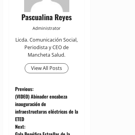
Pascualina Reyes
Administrator
Licda. Comunicación Social,
Periodista y CEO de
Mancheta Salud.
View All Posts
P
Previous:
(VIDEO) Abinader encabeza
o
inauguración de
infraestructuras eléctricas de la
s
ETED
t
Next:
Gala Benéfica Estrellas de la