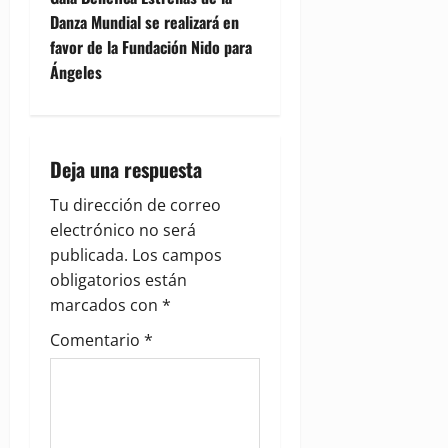
n
Danza Mundial se realizará en
favor de la Fundación Nido para
a
Ángeles
v
i
Deja una respuesta
g
Tu dirección de correo
a
electrónico no será
publicada.
Los campos
t
obligatorios están
i
marcados con
*
Comentario
*
o
n