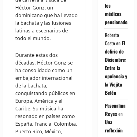
de carrera artística de
los
Héctor Gonz, un
médicos
dominicano que ha llevado
pensionados
la bachata y las fusiones
latinas a escenarios de
Roberto
todo el mundo.
Coste
en
El
delirio de
Durante estas dos
Diciembre:
décadas, Héctor Gonz se
Entre la
ha consolidado como un
opulencia y
embajador internacional
la Viejita
de la bachata,
Belén
conquistando públicos en
Europa, América y el
Pascualina
Caribe. Su música ha
Reyes
en
resonado en países como
Una
España, Francia, Colombia,
reflexión
Puerto Rico, México,