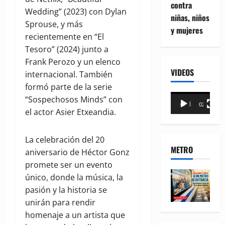
contra
Wedding” (2023) con Dylan
niñas, niños
Sprouse, y más
y mujeres
recientemente en “El
Tesoro” (2024) junto a
Frank Perozo y un elenco
VIDEOS
internacional. También
formó parte de la serie
Reproductor
“Sospechosos Minds” con
00:00
02:18
de
el actor Asier Etxeandia.
vídeo
La celebración del 20
METRO
aniversario de Héctor Gonz
promete ser un evento
único, donde la música, la
pasión y la historia se
unirán para rendir
homenaje a un artista que