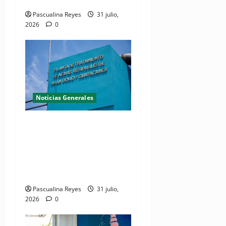
Conducir del INTRANT
Pascualina Reyes
31 julio,
2026
0
Noticias Generales
Presidente Abinader
inaugura planta de
tratamiento de aguas
residuales en beneficio de
Juan Dolio y Guayacanes
Pascualina Reyes
31 julio,
2026
0