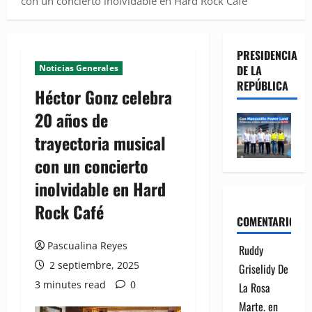
con un concierto inolvidable en Hard Rock Café
PRESIDENCIA
Noticias Generales
DE LA
REPÚBLICA
Héctor Gonz celebra
20 años de
trayectoria musical
con un concierto
inolvidable en Hard
Rock Café
COMENTARIOS
Pascualina Reyes
Ruddy
2 septiembre, 2025
Griselidy De
3 minutes read
0
La Rosa
Marte.
en