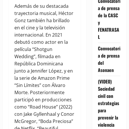
Convocatori
Además de su destacada
a de prensa
trayectoria musical, Héctor
de la CASC
Gonz también ha brillado
y
en el cine y la televisión
FENATRASA
internacional. En 2021
L
debutó como actor en la
Convocatori
película “Shotgun
a de prensa
Wedding”, filmada en
del
República Dominicana
Asonaen
junto a Jennifer López, y en
la serie de Amazon Prime
(VIDEO)
“Sin Límites” con Álvaro
Sociedad
Morte. Posteriormente
civil con
participó en producciones
estrategias
como “Road House” (2022)
para
con Jake Gyllenhaal y Conor
prevenir la
McGregor, “Boda Preciosa”
violencia
de Netflix, “Beautiful