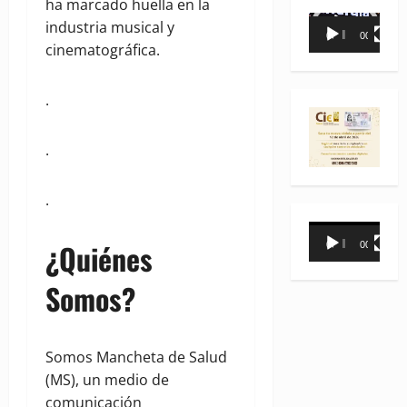
ha marcado huella en la
Reproductor
industria musical y
00:00
00:35
de
cinematográfica.
vídeo
.
.
.
Reproductor
¿Quiénes
00:00
00:31
de
vídeo
Somos?
Somos Mancheta de Salud
(MS), un medio de
comunicación