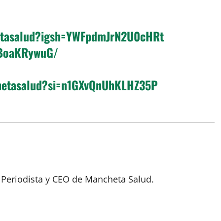
etasalud?igsh=YWFpdmJrN2U0cHRt
1BoaKRywuG/
hetasalud?si=n1GXvQnUhKLHZ35P
 Periodista y CEO de Mancheta Salud.