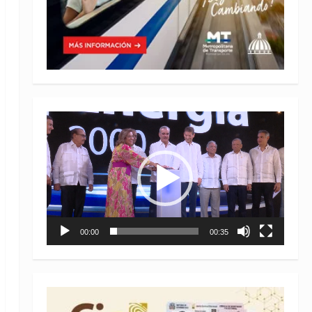
Reproductor
de
vídeo
00:00
00:35