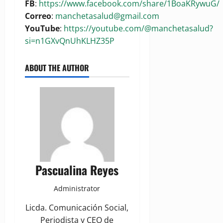
FB
:
https://www.facebook.com/share/1BoaKRywuG/
Correo
:
manchetasalud@gmail.com
YouTube
:
https://youtube.com/@manchetasalud?
si=n1GXvQnUhKLHZ35P
ABOUT THE AUTHOR
Pascualina Reyes
Administrator
Licda. Comunicación Social,
Periodista y CEO de