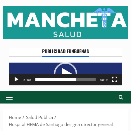
Skip
to
content
PUBLICIDAD FUNBUENAS
Reproductor
de
vídeo
00:00
00:05
Primary
Menu
Home
Salud Pública
Hospital HEMA de Santiago designa director general