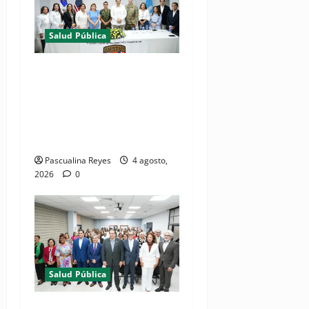
Salud Pública
(VIDEOS) Ministerio de
Salud y Comando Sur de los
Estados Unidos realizan
misión médica Amistad
2026 en La Vega
Pascualina Reyes
4 agosto,
2026
0
Salud Pública