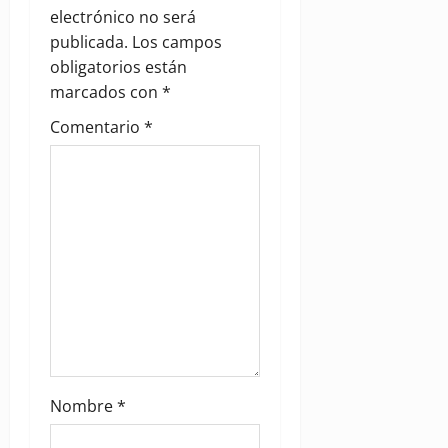
g
electrónico no será
publicada.
Los campos
a
obligatorios están
marcados con
*
t
Comentario
*
i
o
n
Nombre
*