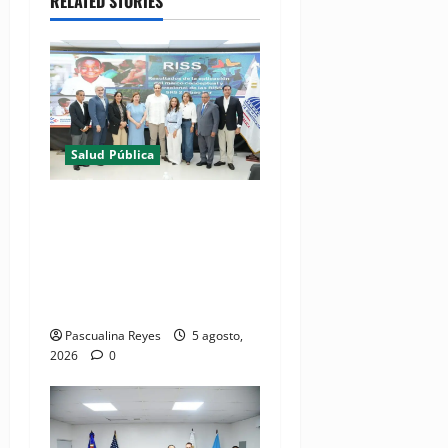
RELATED STORIES
Salud Pública
(VIDEO) MSP presenta
resultados de evaluación
para fortalecer las Redes
Integradas de Servicios de
Salud en Cibao Sur
Pascualina Reyes
5 agosto,
2026
0