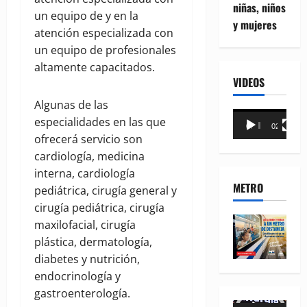
niñas, niños
un equipo de y en la
y mujeres
atención especializada con
un equipo de profesionales
altamente capacitados.
VIDEOS
Algunas de las
Reproductor
especialidades en las que
00:00
02:18
de
ofrecerá servicio son
vídeo
cardiología, medicina
interna, cardiología
METRO
pediátrica, cirugía general y
cirugía pediátrica, cirugía
maxilofacial, cirugía
plástica, dermatología,
diabetes y nutrición,
endocrinología y
gastroenterología.