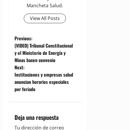
Mancheta Salud.
View All Posts
P
Previous:
(VIDEO) Tribunal Constitucional
o
y el Ministerio de Energía y
Minas hacen convenio
s
Next:
t
Instituciones y empresas salud
anuncian horarios especiales
n
por feriado
a
v
Deja una respuesta
i
Tu dirección de correo