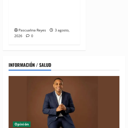
(VIDEO) Salud Pública
fortalece entornos laborales
que garanticen el derecho a
la lactancia materna
Pascualina Reyes
3 agosto,
2026
0
INFORMACIÓN / SALUD
Opinión