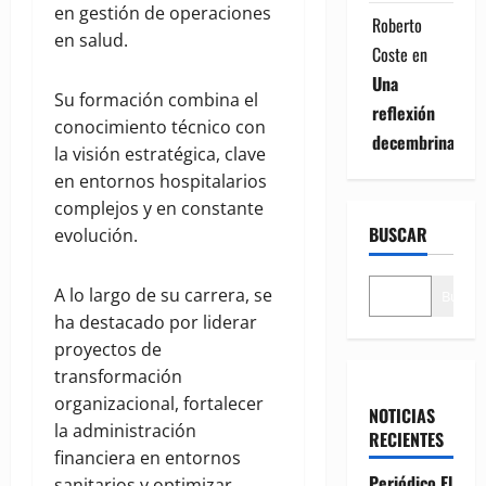
en gestión de operaciones
Roberto
en salud.
Coste
en
Una
Su formación combina el
reflexión
conocimiento técnico con
decembrina
la visión estratégica, clave
en entornos hospitalarios
complejos y en constante
BUSCAR
evolución.
A lo largo de su carrera, se
Buscar
ha destacado por liderar
proyectos de
transformación
organizacional, fortalecer
NOTICIAS
la administración
RECIENTES
financiera en entornos
Periódico El
sanitarios y optimizar