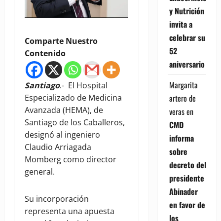
y Nutrición
invita a
celebrar su
Comparte Nuestro
52
Contenido
aniversario
Margarita
Santiago
.- El Hospital
artero de
Especializado de Medicina
Avanzada (HEMA), de
veras
en
Santiago de los Caballeros,
CMD
designó al ingeniero
informa
Claudio Arriagada
sobre
Momberg como director
decreto del
general.
presidente
Abinader
Su incorporación
en favor de
representa una apuesta
los