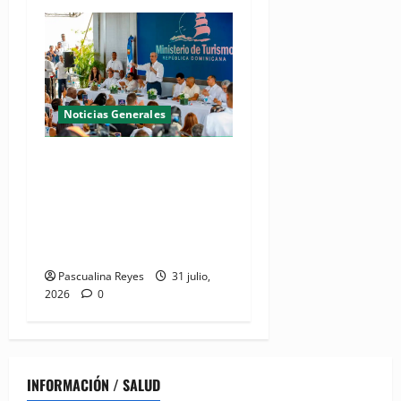
Noticias Generales
(VIDEO) De espacio olvidado
a joya del litoral: Presidente
Abinader entrega la nueva
playa El Faro en San Pedro
de Macorís
Pascualina Reyes
31 julio,
2026
0
INFORMACIÓN / SALUD