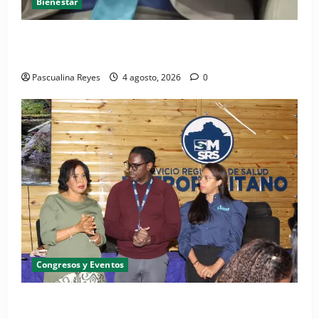
Bienestar
Cardiólogo pediatra incentiva a la evaluación
cardíaca desde el nacimiento
Pascualina Reyes
4 agosto, 2026
0
Congresos y Eventos
SNS y el SRSO actualizan Manual de Comunicación