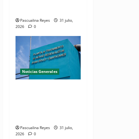
Oficina de Licencias de
Conducir del INTRANT
Pascualina Reyes
31 julio,
2026
0
Noticias Generales
Presidente Abinader
inaugura planta de
tratamiento de aguas
residuales en beneficio de
Juan Dolio y Guayacanes
Pascualina Reyes
31 julio,
2026
0