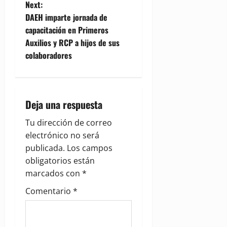
t
Next:
DAEH imparte jornada de
n
capacitación en Primeros
Auxilios y RCP a hijos de sus
a
colaboradores
v
i
Deja una respuesta
g
Tu dirección de correo
a
electrónico no será
publicada.
Los campos
t
obligatorios están
i
marcados con
*
Comentario
*
o
n