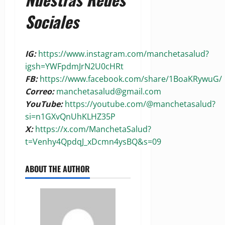
Sociales
IG:
https://www.instagram.com/manchetasalud?
igsh=YWFpdmJrN2U0cHRt
FB:
https://www.facebook.com/share/1BoaKRywuG/
Correo:
manchetasalud@gmail.com
YouTube:
https://youtube.com/@manchetasalud?
si=n1GXvQnUhKLHZ35P
X:
https://x.com/ManchetaSalud?
t=Venhy4QpdqJ_xDcmn4ysBQ&s=09
ABOUT THE AUTHOR