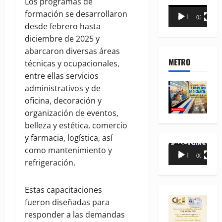
Los programas de
Reproductor
formación se desarrollaron
00:00
02:18
de
desde febrero hasta
vídeo
diciembre de 2025 y
abarcaron diversas áreas
METRO
técnicas y ocupacionales,
entre ellas servicios
administrativos y de
oficina, decoración y
organización de eventos,
belleza y estética, comercio
y farmacia, logística, así
Reproductor
como mantenimiento y
00:00
00:35
de
refrigeración.
vídeo
Estas capacitaciones
fueron diseñadas para
responder a las demandas