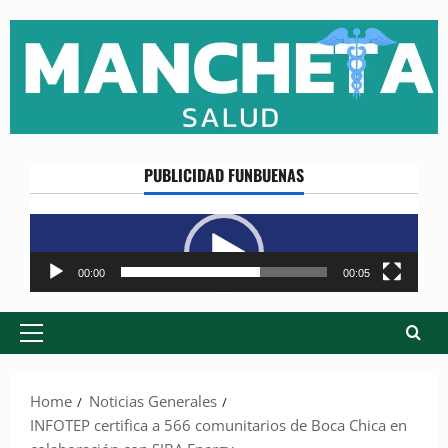
Skip
to
content
PUBLICIDAD FUNBUENAS
Reproductor
de
vídeo
00:00
00:05
Primary
Menu
Home
Noticias Generales
INFOTEP certifica a 566 comunitarios de Boca Chica en