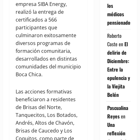
empresa SIBA Energy,
los
realizó la entrega de
médicos
certificados a 566
pensionados
participantes que
Roberto
culminaron exitosamente
diversos programas de
Coste
en
El
formación comunitaria,
delirio de
desarrollados en distintas
Diciembre:
comunidades del municipio
Entre la
Boca Chica.
opulencia y
la Viejita
Las acciones formativas
Belén
beneficiaron a residentes
de Brisas del Norte,
Pascualina
Tanquecitos, Los Botados,
Reyes
en
Andrés, Altos de Chavón,
Una
Brisas de Caucedo y Los
reflexión
Coquitos, como parte de