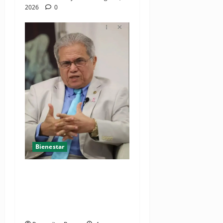
2026
0
Bienestar
Cardiólogo pediatra
incentiva a la evaluación
cardíaca desde el
nacimiento