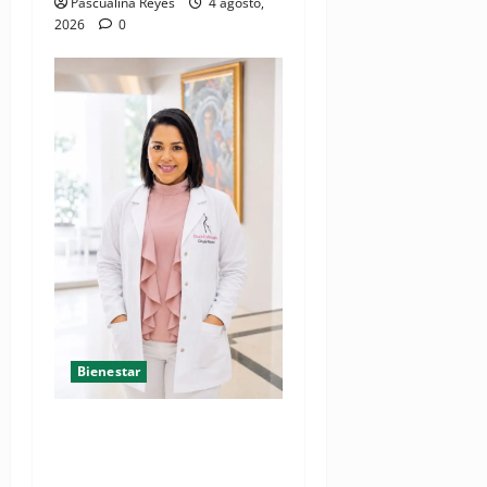
Pascualina Reyes
4 agosto,
2026
0
Bienestar
Mamoplastia de reducción:
cuando no se trata de
estética, sino de salud