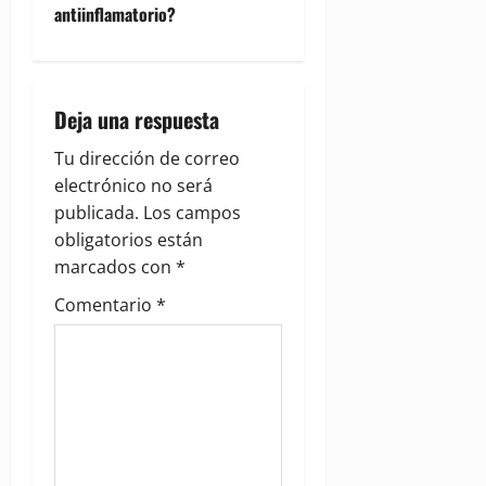
antiinflamatorio?
a
v
i
Deja una respuesta
g
Tu dirección de correo
electrónico no será
a
publicada.
Los campos
obligatorios están
t
marcados con
*
i
Comentario
*
o
n