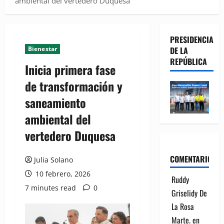
ambiental del vertedero Duquesa
PRESIDENCIA
Bienestar
DE LA
REPÚBLICA
Inicia primera fase
de transformación y
saneamiento
ambiental del
vertedero Duquesa
COMENTARIOS
Julia Solano
10 febrero, 2026
Ruddy
7 minutes read
0
Griselidy De
La Rosa
Marte.
en