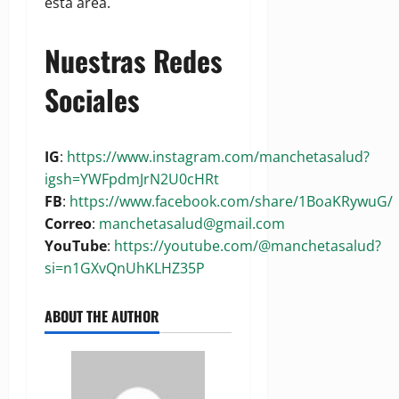
esta área.
Nuestras Redes
Sociales
IG
:
https://www.instagram.com/manchetasalud?
igsh=YWFpdmJrN2U0cHRt
FB
:
https://www.facebook.com/share/1BoaKRywuG/
Correo
:
manchetasalud@gmail.com
YouTube
:
https://youtube.com/@manchetasalud?
si=n1GXvQnUhKLHZ35P
ABOUT THE AUTHOR