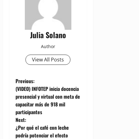
Julia Solano
Author
View All Posts
P
Previous:
(VIDEO) INFOTEP inicia docencia
o
presencial y virtual con meta de
capacitar más de 918 mil
s
participantes
t
Next:
¿Por qué el café con leche
n
podría potenciar el efecto