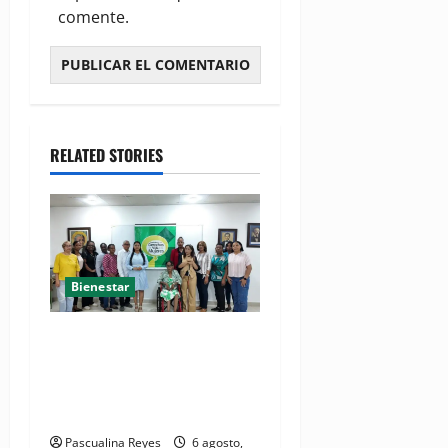
comente.
RELATED STORIES
Bienestar
(VIDEO) Sociedad civil con
estrategias para prevenir la
violencia contra niñas,
niños y mujeres
Pascualina Reyes
6 agosto,