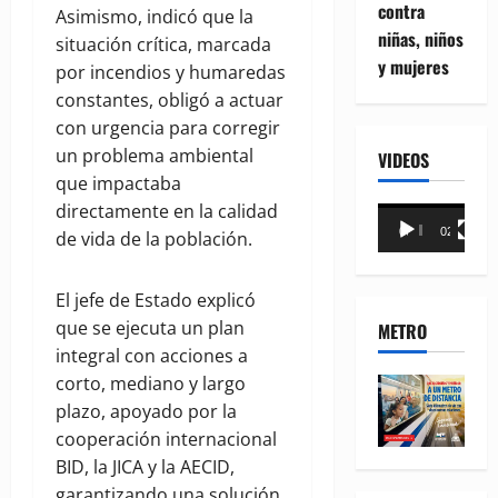
contra
Asimismo, indicó que la
niñas, niños
situación crítica, marcada
y mujeres
por incendios y humaredas
constantes, obligó a actuar
con urgencia para corregir
un problema ambiental
VIDEOS
que impactaba
directamente en la calidad
Reproductor
00:00
02:18
de vida de la población.
de
vídeo
El jefe de Estado explicó
que se ejecuta un plan
METRO
integral con acciones a
corto, mediano y largo
plazo, apoyado por la
cooperación internacional
BID, la JICA y la AECID,
garantizando una solución