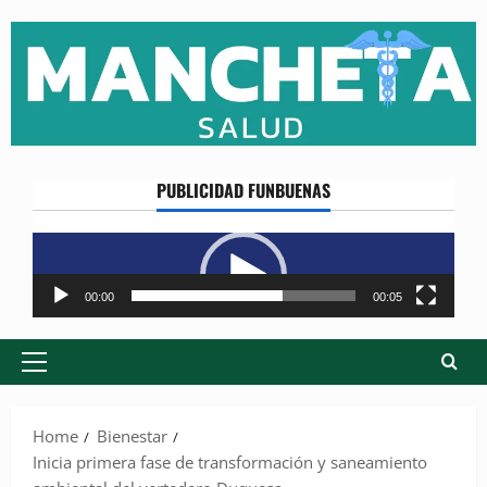
Skip
to
content
PUBLICIDAD FUNBUENAS
Reproductor
de
vídeo
00:00
00:05
Primary
Menu
Home
Bienestar
Inicia primera fase de transformación y saneamiento