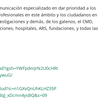
nicación especializado en dar prioridad a los
rofesionales en este ámbito y los ciudadanos en
vestigaciones y demás, de los galenos, el CMD,
ciones, hospitales, ARS, fundaciones, y todas las
lud?igsh=YWFpdmJrN2U0cHRt
RywuG/
alud?si=n1GXvQnUhKLHZ35P
pdqJ_xDcmn4ysBQ&s=09