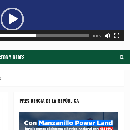
de
ví
00:05
TOS Y REDES
o
PRESIDENCIA DE LA REPÚBLICA