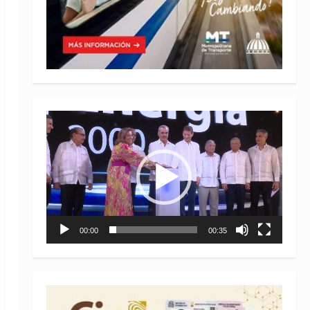
Reproductor
de
vídeo
00:00
00:35