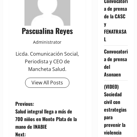
Convocatori
a de prensa
de la CASC
y
Pascualina Reyes
FENATRASA
L
Administrator
Convocatori
Licda. Comunicación Social,
a de prensa
Periodista y CEO de
del
Mancheta Salud.
Asonaen
View All Posts
(VIDEO)
Sociedad
civil con
P
Previous:
estrategias
Salud integral llega a más de
o
para
700 niños en Monte Plata de la
prevenir la
mano de INABIE
s
violencia
Next: