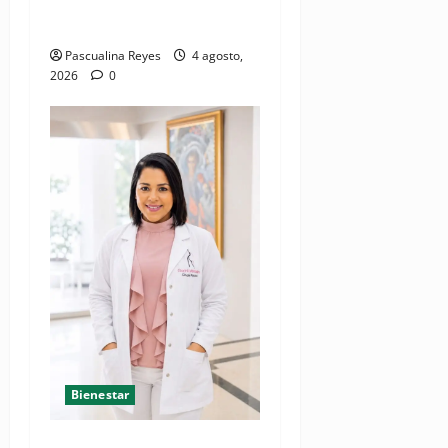
cardíaca desde el
nacimiento
Pascualina Reyes
4 agosto,
2026
0
Bienestar
Mamoplastia de reducción: