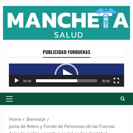
Skip
to
content
PUBLICIDAD FUNBUENAS
Reproductor
de
vídeo
00:00
00:05
Primary
Menu
Home
Bienestar
Junta de Retiro y Fondo de Pensiones de las Fuerzas