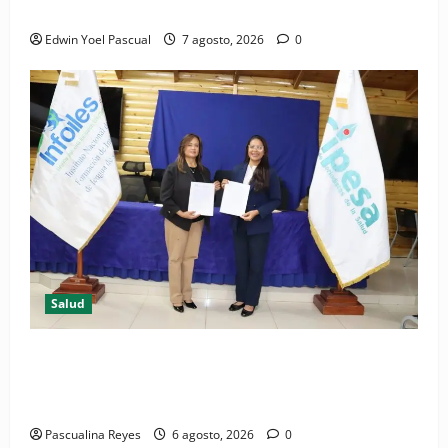
Periódico El Nacional: de lo impreso a lo digital
Edwin Yoel Pascual
7 agosto, 2026
0
Salud
(VIDEO) CIPESA e INFOILES impulsan la primera
iniciativa nacional de comunicación accesible en
salud y periodismo
Pascualina Reyes
6 agosto, 2026
0