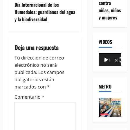
contra
t
Día Internacional de los
niñas, niños
Humedales: guardianes del agua
n
y mujeres
y la biodiversidad
a
v
VIDEOS
Deja una respuesta
i
Reproductor
Tu dirección de correo
00:00
02:18
de
g
electrónico no será
vídeo
publicada.
Los campos
a
obligatorios están
METRO
marcados con
*
t
Comentario
*
i
o
n