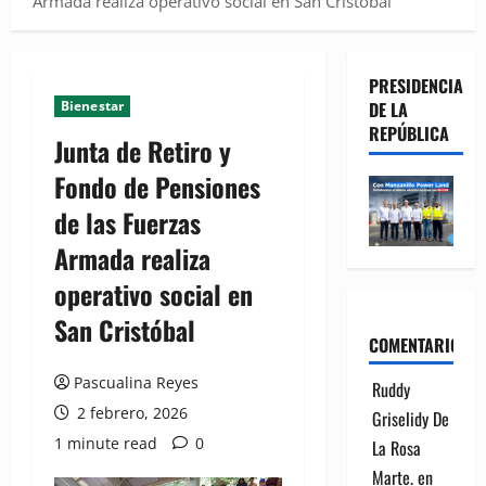
Armada realiza operativo social en San Cristóbal
PRESIDENCIA
Bienestar
DE LA
REPÚBLICA
Junta de Retiro y
Fondo de Pensiones
de las Fuerzas
Armada realiza
operativo social en
San Cristóbal
COMENTARIOS
Pascualina Reyes
Ruddy
2 febrero, 2026
Griselidy De
1 minute read
0
La Rosa
Marte.
en