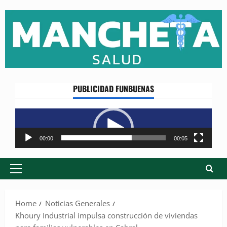
Skip
to
content
PUBLICIDAD FUNBUENAS
Reproductor
de
vídeo
00:00
00:05
Primary
Menu
Home
Noticias Generales
Khoury Industrial impulsa construcción de viviendas