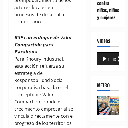
el empoderamiento de los
contra
actores locales en
niñas, niños
procesos de desarrollo
y mujeres
comunitario.
RSE con enfoque de Valor
VIDEOS
Compartido para
Barahona
Reproductor
Para Khoury Industrial,
00:00
02:18
de
esta acción refuerza su
vídeo
estrategia de
Responsabilidad Social
METRO
Corporativa basada en el
concepto de Valor
Compartido, donde el
crecimiento empresarial se
vincula directamente con el
progreso de los territorios