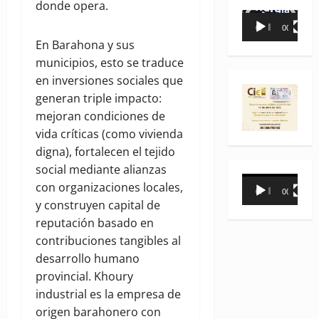
donde opera.
Reproductor
00:00
00:35
de
En Barahona y sus
vídeo
municipios, esto se traduce
en inversiones sociales que
generan triple impacto:
mejoran condiciones de
vida críticas (como vivienda
digna), fortalecen el tejido
social mediante alianzas
Reproductor
con organizaciones locales,
00:00
00:31
de
y construyen capital de
vídeo
reputación basado en
contribuciones tangibles al
desarrollo humano
provincial. Khoury
industrial es la empresa de
origen barahonero con