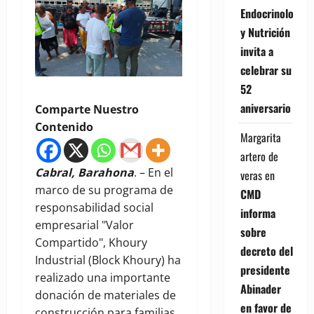
Endocrinología
y Nutrición
invita a
celebrar su
52
aniversario
Comparte Nuestro
Contenido
Margarita
artero de
Cabral, Barahona
. – En el
veras
en
marco de su programa de
CMD
responsabilidad social
informa
empresarial "Valor
sobre
Compartido", Khoury
decreto del
Industrial (Block Khoury) ha
presidente
realizado una importante
Abinader
donación de materiales de
en favor de
construcción para familias