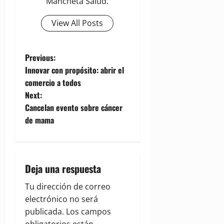
Mancheta Salud.
View All Posts
P
Previous:
Innovar con propósito: abrir el
o
comercio a todos
Next:
s
Cancelan evento sobre cáncer
t
de mama
n
a
Deja una respuesta
v
Tu dirección de correo
electrónico no será
i
publicada.
Los campos