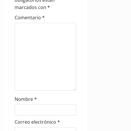
g
obligatorios están
marcados con
*
a
Comentario
*
t
i
o
n
Nombre
*
Correo electrónico
*