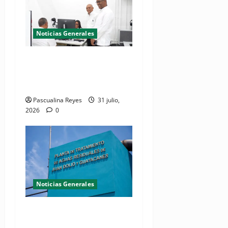
Noticias Generales
El Seibo ya tiene su primera
Oficina de Licencias de
Conducir del INTRANT
Pascualina Reyes
31 julio,
2026
0
Noticias Generales
Presidente Abinader
inaugura planta de