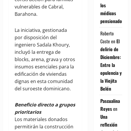
los
vulnerables de Cabral,
médicos
Barahona.
pensionados
La iniciativa, gestionada
Roberto
por disposición del
Coste
en
El
ingeniero Sadala Khoury,
delirio de
incluyó la entrega de
Diciembre:
blocks, arena, grava y otros
Entre la
insumos esenciales para la
opulencia y
edificación de viviendas
la Viejita
dignas en esta comunidad
Belén
del suroeste dominicano.
Pascualina
Beneficio directo a grupos
Reyes
en
prioritarios
Una
Los materiales donados
reflexión
permitirán la construcción