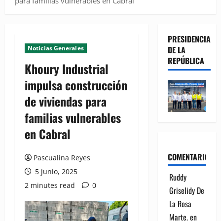
para familias vulnerables en Cabral
PRESIDENCIA
Noticias Generales
DE LA
REPÚBLICA
Khoury Industrial
impulsa construcción
de viviendas para
familias vulnerables
en Cabral
COMENTARIOS
Pascualina Reyes
5 junio, 2025
Ruddy
2 minutes read
0
Griselidy De
La Rosa
Marte.
en