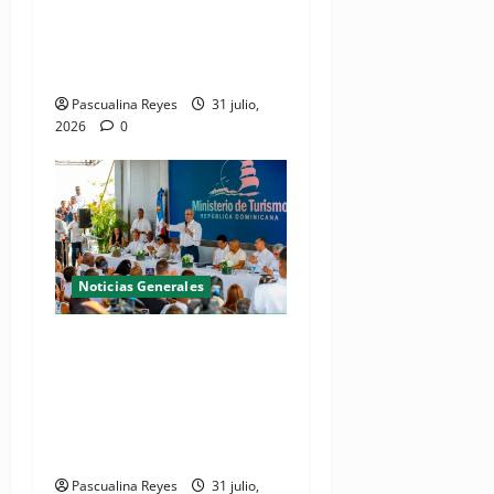
tratamiento de aguas
residuales en beneficio de
Juan Dolio y Guayacanes
Pascualina Reyes
31 julio,
2026
0
Noticias Generales
(VIDEO) De espacio olvidado
a joya del litoral: Presidente
Abinader entrega la nueva
playa El Faro en San Pedro
de Macorís
Pascualina Reyes
31 julio,